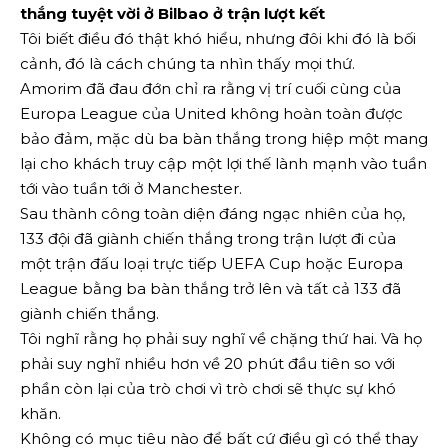
thắng tuyệt vời ở Bilbao ở trận lượt kết
Tôi biết điều đó thật khó hiểu, nhưng đôi khi đó là bối
cảnh, đó là cách chúng ta nhìn thấy mọi thứ.
Amorim đã đau đớn chỉ ra rằng vị trí cuối cùng của
Europa League của United không hoàn toàn được
bảo đảm, mặc dù ba bàn thắng trong hiệp một mang
lại cho khách truy cập một lợi thế lành mạnh vào tuần
tới vào tuần tới ở Manchester.
Sau thành công toàn diện đáng ngạc nhiên của họ,
133 đội đã giành chiến thắng trong trận lượt đi của
một trận đấu loại trực tiếp UEFA Cup hoặc Europa
League bằng ba bàn thắng trở lên và tất cả 133 đã
giành chiến thắng.
Tôi nghĩ rằng họ phải suy nghĩ về chặng thứ hai. Và họ
phải suy nghĩ nhiều hơn về 20 phút đầu tiên so với
phần còn lại của trò chơi vì trò chơi sẽ thực sự khó
khăn.
Không có mục tiêu nào để bất cứ điều gì có thể thay