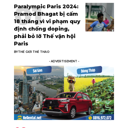
Paralympic Paris 2024:
Pramod Bhagat bị cấm
18 tháng vì vi phạm quy
định chống doping,
phải bỏ lỡ Thế vận hội
Paris
BY
THẾ GIỚI THỂ THAO
- ADVERTISEMENT -