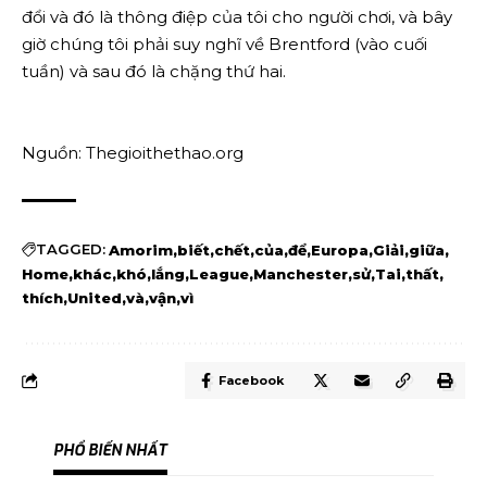
đổi và đó là thông điệp của tôi cho người chơi, và bây
giờ chúng tôi phải suy nghĩ về Brentford (vào cuối
tuần) và sau đó là chặng thứ hai.
Nguồn: Thegioithethao.org
TAGGED:
Amorim
biết
chết
của
để
Europa
Giải
giữa
Home
khác
khó
lắng
League
Manchester
sử
Tai
thất
thích
United
và
vận
vì
Facebook
PHỔ BIẾN NHẤT