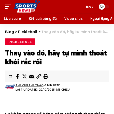
Aa
Live score
Kết quả bóng đá
Video clips
Ngoại Hạng A
Blog
>
Pickleball
>
Thay vào đó, hãy tự mình thoát khỏi rắc rối
PICKLEBALL
Thay vào đó, hãy tự mình thoát
khỏi rắc rối
THẾ GIỚI THỂ THAO
3 MIN READ
LAST UPDATED: 22/10/2025 9:15 CHIỀU
Sự khôn ngoan về bóng ném thông thường chỉ ra