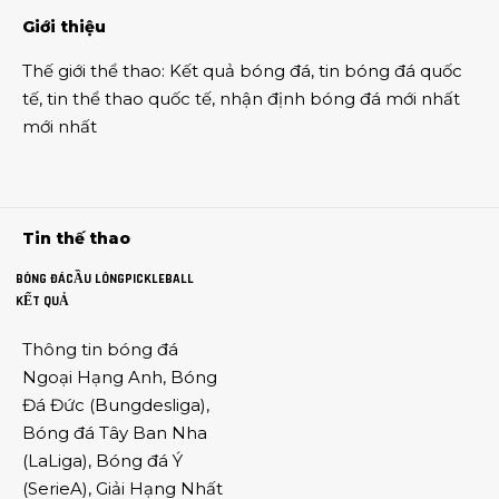
Giới thiệu
Thế giới thể thao
:
Kết quả bóng đá
,
tin bóng đá quốc
tế
,
tin thể thao
quốc tế,
nhận định bóng đá
mới nhất
mới nhất
Tin thế thao
BÓNG ĐÁ
CẦU LÔNG
PICKLEBALL
KẾT QUẢ
Thông tin
bóng đá
Ngoại Hạng Anh
,
Bóng
Đá Đức
(
Bungdesliga
),
Bóng đá Tây Ban Nha
(
LaLiga
),
Bóng đá Ý
(
SerieA
),
Giải Hạng Nhất