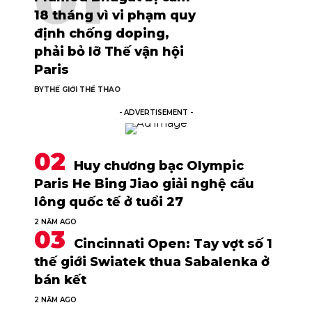
18 tháng vì vi phạm quy
định chống doping,
phải bỏ lỡ Thế vận hội
Paris
BY
THẾ GIỚI THỂ THAO
- ADVERTISEMENT -
Huy chương bạc Olympic
Paris He Bing Jiao giải nghệ cầu
lông quốc tế ở tuổi 27
2 NĂM AGO
Cincinnati Open: Tay vợt số 1
thế giới Swiatek thua Sabalenka ở
bán kết
2 NĂM AGO