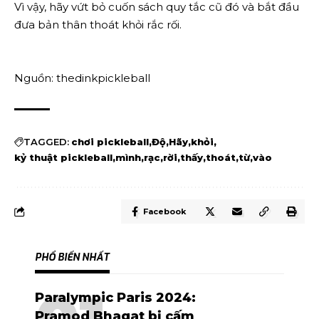
Vì vậy, hãy vứt bỏ cuốn sách quy tắc cũ đó và bắt đầu
đưa bản thân thoát khỏi rắc rối.
Nguồn: thedinkpickleball
TAGGED:
chơi pickleball
Độ
Hãy
khỏi
kỷ thuật pickleball
mình
rạc
rời
thấy
thoát
từ
vào
Facebook
PHỔ BIẾN NHẤT
Paralympic Paris 2024:
Pramod Bhagat bị cấm