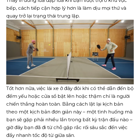
Thay vì dùng lửa dập lửa khi bạn vượt trội ở khu vực
bếp, cách tiếp cận hợp lý hơn là làm dịu mọi thứ và
quay trở lại trạng thái trung lập.
Tốt hơn nữa, việc lái xe ở đây đôi khi có thể dẫn đến bộ
đếm yếu hoặc cửa sổ bật lên hoặc thậm chí là người
chiến thắng hoàn toàn. Bằng cách lật lại kịch bản
theo một kịch bản đơn giản này – một tình huống mà
bạn sẽ gặp phải nhiều lần trong bất kỳ trận đấu nào –
giờ đây bạn đã đi từ chỗ gặp rắc rối sâu sắc đến việc
đẩy nhanh tốc độ từ giữa sân.