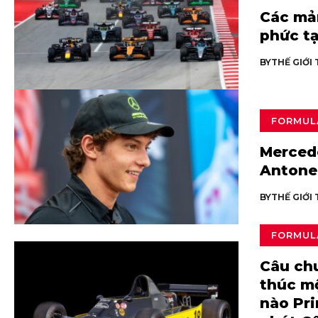
Các mản
phức tạ
BY
THẾ GIỚI
FORMUL
Merced
Antonel
BY
THẾ GIỚI
FORMUL
Câu ch
thúc m
nào Pri