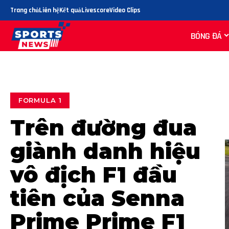
Trang chủ
Liên hệ
Kết quả
Livescore
Video Clips
BÓNG ĐÁ
FORMULA 1
Trên đường đua
giành danh hiệu
vô địch F1 đầu
tiên của Senna
Prime Prime F1