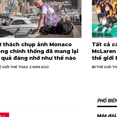
 thách chụp ảnh Monaco
Tất cả c
ng chính thống đã mang lại
McLaren 
 quả đáng nhớ như thế nào
thế giới 
Ế GIỚI THỂ THAO
2 NĂM AGO
BY
THẾ GIỚI T
PHỔ BIẾ
Một đội
A 1