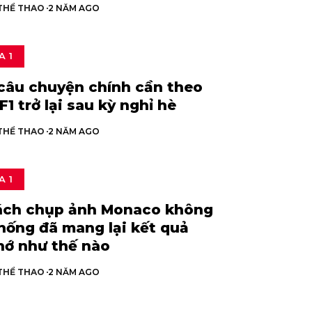
 THỂ THAO
2 NĂM AGO
A 1
câu chuyện chính cần theo
F1 trở lại sau kỳ nghỉ hè
 THỂ THAO
2 NĂM AGO
A 1
ách chụp ảnh Monaco không
hống đã mang lại kết quả
hớ như thế nào
 THỂ THAO
2 NĂM AGO