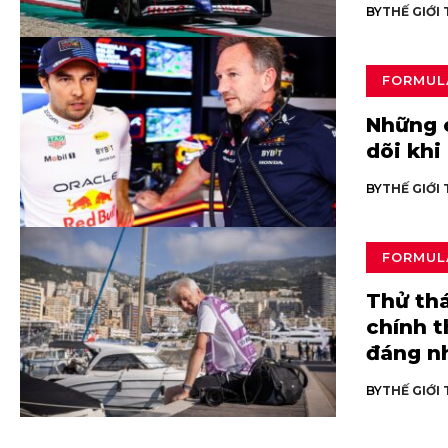
BY
THẾ GIỚI
FORMUL
Những 
dõi khi 
BY
THẾ GIỚI
FORMUL
Thử th
chính t
đáng n
BY
THẾ GIỚI