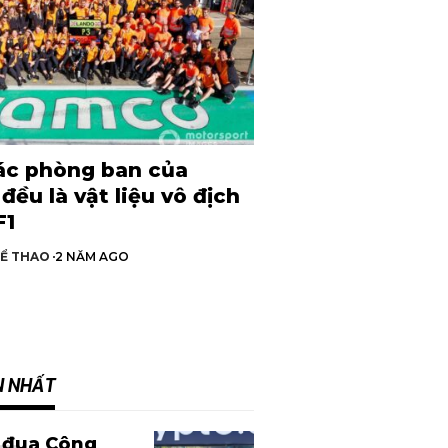
ác phòng ban của
đều là vật liệu vô địch
F1
HỂ THAO
2 NĂM AGO
N NHẤT
 đua Công