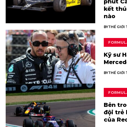
phút C
kết thú
nào
BY
THẾ GIỚI
FORMUL
Kỹ sư H
Mercede
BY
THẾ GIỚI
FORMUL
Bên tro
đội trẻ
của Red