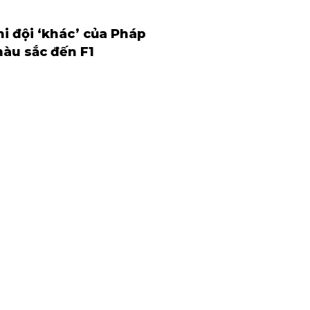
hi đội ‘khác’ của Pháp
àu sắc đến F1