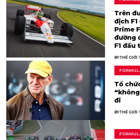
Trên đ
địch F1
Prime F
đường đ
F1 đầu 
BY
THẾ GIỚI
FORMUL
Tổ chứ
“không 
đi
BY
THẾ GIỚI
FORMUL