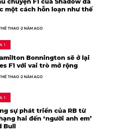
âu chuyện F1 của Shadow đã
c một cách hỗn loạn như thế
 THỂ THAO
2 NĂM AGO
A 1
amilton Bonnington sẽ ở lại
s F1 với vai trò mở rộng
 THỂ THAO
2 NĂM AGO
A 1
ng sự phát triển của RB từ
 hạng hai đến ‘người anh em’
 Bull