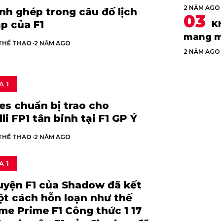
2 NĂM AGO
h ghép trong câu đố lịch
K
p của F1
mang m
 THỂ THAO
2 NĂM AGO
2 NĂM AGO
A 1
es chuẩn bị trao cho
li FP1 tân binh tại F1 GP Ý
 THỂ THAO
2 NĂM AGO
A 1
uyện F1 của Shadow đã kết
ột cách hỗn loạn như thế
me Prime F1 Công thức 1 17