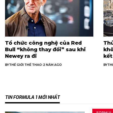
Tổ chức công nghệ của Red
Thử
Bull “không thay đổi” sau khi
khô
Newey ra đi
kết
BY
THẾ GIỚI THỂ THAO
2 NĂM AGO
BY
TH
TIN FORMULA 1 MỚI NHẤT
FORMUL