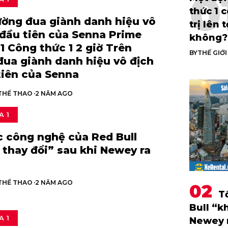
thức 1 c
ường đua giành danh hiệu vô
trị lên 
 đầu tiên của Senna Prime
không?
1 Công thức 1 2 giờ Trên
BY
THẾ GIỚ
ua giành danh hiệu vô địch
tiên của Senna
 THỂ THAO
2 NĂM AGO
A 1
c công nghệ của Red Bull
thay đổi” sau khi Newey ra
 THỂ THAO
2 NĂM AGO
T
Bull “k
A 1
Newey r