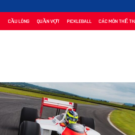
CẦU LÔNG
QUẦN VỢT
PICKLEBALL
CÁC MÔN THỂ TH