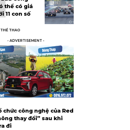
ó thể có giá
tới 11 con số
I THỂ THAO
- ADVERTISEMENT -
ổ chức công nghệ của Red
hông thay đổi” sau khi
a đi