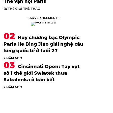
Thế vận hội Paris
BY
THẾ GIỚI THỂ THAO
- ADVERTISEMENT -
Huy chương bạc Olympic
Paris He Bing Jiao giải nghệ cầu
lông quốc tế ở tuổi 27
2 NĂM AGO
Cincinnati Open: Tay vợt
số 1 thế giới Swiatek thua
Sabalenka ở bán kết
2 NĂM AGO