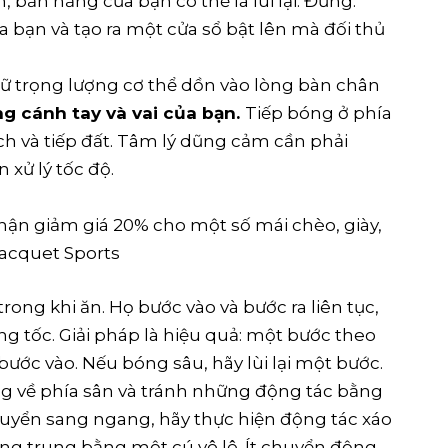
, bản năng của bạn có thể là lùi lại. Đừng.
bạn và tạo ra một cửa sổ bật lên mà đối thủ
giữ trọng lượng cơ thể dồn vào lòng bàn chân
ng cánh tay và vai của bạn.
Tiếp bóng ở phía
ch và tiếp đất. Tâm lý dũng cảm cần phải
 xử lý tốc độ.
ận giảm giá 20% cho một số mái chèo, giày,
Racquet Sports
rong khi ăn. Họ bước vào và bước ra liên tục,
ăng tốc. Giải pháp là hiệu quả: một bước theo
ước vào. Nếu bóng sâu, hãy lùi lại một bước.
ng về phía sân và tránh những động tác bằng
huyển sang ngang, hãy thực hiện động tác xáo
g trung bằng một cú vô lê. Ít chuyển động