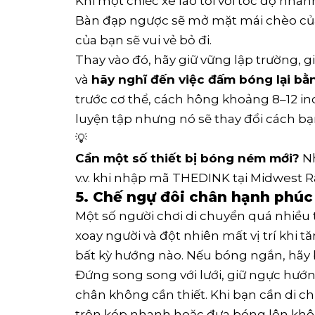
Khi một chiếc xe lao tới với tốc độ nhanh
Bàn đạp ngược sẽ mở mặt mái chèo của 
của bạn sẽ vui vẻ bỏ đi.
Thay vào đó, hãy giữ vững lập trường, 
và
hãy nghĩ đến việc đấm bóng lại bằ
trước cơ thể, cách hông khoảng 8–12 in
luyện tập nhưng nó sẽ thay đổi cách bạn
💡
Cần một số thiết bị bóng ném mới?
Nh
v.v. khi nhập mã THEDINK tại Midwest 
5. Chế ngự đôi chân hạnh phúc
Một số người chơi di chuyển quá nhiều t
xoay người và đột nhiên mất vị trí khi t
bất kỳ hướng nào. Nếu bóng ngắn, hãy b
Đứng song song với lưới, giữ ngực hướ
chân không cần thiết. Khi bạn cần di c
trộn kép nhanh hoặc đưa bóng lên khôn