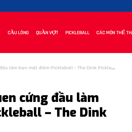
CẦU LÔNG
QUẦN VỢT
PICKLEBALL
CÁC MÔN THỂ TH
u làm bạn mất điểm Pickleball – The Dink Pickleball
uen cứng đầu làm
kleball – The Dink