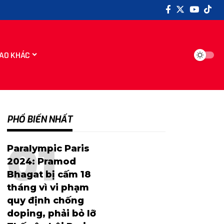
AO KHÁC
PHỔ BIẾN NHẤT
Paralympic Paris
2024: Pramod
Bhagat bị cấm 18
tháng vì vi phạm
quy định chống
doping, phải bỏ lỡ