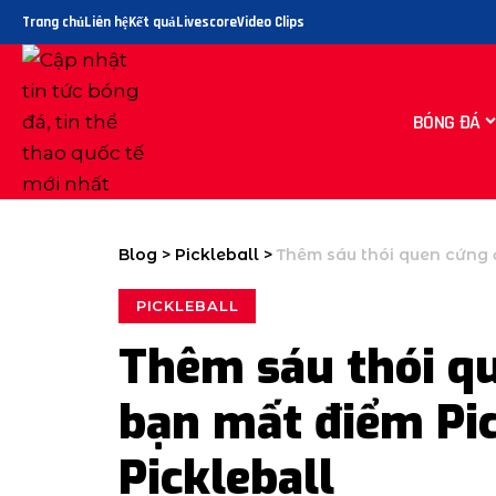
Trang chủ
Liên hệ
Kết quả
Livescore
Video Clips
BÓNG ĐÁ
Blog
>
Pickleball
>
Thêm sáu thói quen cứng đầ
PICKLEBALL
Thêm sáu thói q
bạn mất điểm Pic
Pickleball