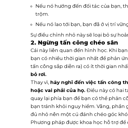
Nếu nó hướng đến đối tác của bạn, thậ
trộm.
Nếu nó lao tới bạn, bạn đã ở vị trí vữ
Sự điều chỉnh nhỏ này sẽ loại bỏ sự hoả
2. Ngừng tấn công chéo sân
Cái này liên quan đến hình học. Khi bạ
bạn có nhiều thời gian nhất để phản ứn
tấn công sắp diễn ra) có ít thời gian nhấ
bỏ rơi.
Thay vì,
hãy nghĩ đến việc tấn công th
hoặc vai phải của họ.
Điều này có hai
quay lại phía bạn để bạn có thể phản cô
bạn tránh khỏi nguy hiểm. Vâng, phần g
đủ nhỏ nên một cú đánh chéo góc khó 
Phương pháp được khoa học hỗ trợ để