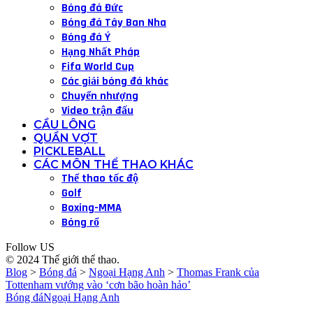
Bóng đá Đức
Bóng đá Tây Ban Nha
Bóng đá Ý
Hạng Nhất Pháp
Fifa World Cup
Các giải bóng đá khác
Chuyển nhượng
Video trận đấu
CẦU LÔNG
QUẦN VỢT
PICKLEBALL
CÁC MÔN THỂ THAO KHÁC
Thể thao tốc độ
Golf
Boxing-MMA
Bóng rổ
Follow US
© 2024 Thế giới thể thao.
Blog
>
Bóng đá
>
Ngoại Hạng Anh
>
Thomas Frank của
Tottenham vướng vào ‘cơn bão hoàn hảo’
Bóng đá
Ngoại Hạng Anh