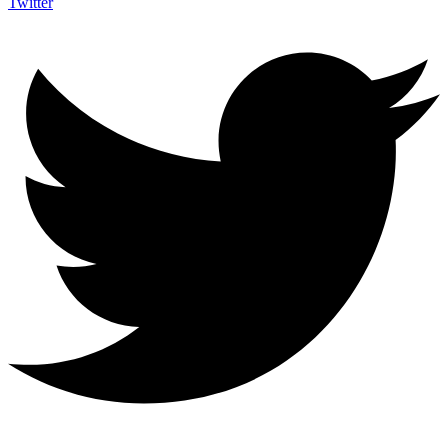
Twitter