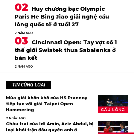
Huy chương bạc Olympic
Paris He Bing Jiao giải nghệ cầu
lông quốc tế ở tuổi 27
2 NĂM AGO
Cincinnati Open: Tay vợt số 1
thế giới Swiatek thua Sabalenka ở
bán kết
2 NĂM AGO
TIN CÙNG LOẠI
Mùa giải khốn khổ của HS Prannoy
tiếp tục với giải Taipei Open
Hammering
CẦU LÔNG
2 NGÀY AGO
Cháu trai của Idi Amin, Aziz Abdul, bị
loại khỏi trận đấu quyền anh ở