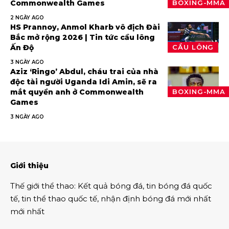
Commonwealth Games
BOXING-MMA
2 NGÀY AGO
HS Prannoy, Anmol Kharb vô địch Đài
Bắc mở rộng 2026 | Tin tức cầu lông
Ấn Độ
CẦU LÔNG
3 NGÀY AGO
Aziz ‘Ringo’ Abdul, cháu trai của nhà
độc tài người Uganda Idi Amin, sẽ ra
mắt quyền anh ở Commonwealth
BOXING-MMA
Games
3 NGÀY AGO
Giới thiệu
Thế giới thể thao
:
Kết quả bóng đá
,
tin bóng đá quốc
tế
,
tin thể thao
quốc tế,
nhận định bóng đá
mới nhất
mới nhất