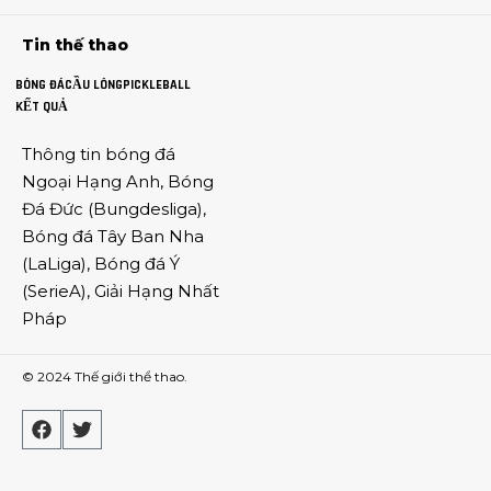
Tin thế thao
BÓNG ĐÁ
CẦU LÔNG
PICKLEBALL
KẾT QUẢ
Thông tin
bóng đá
Ngoại Hạng Anh
,
Bóng
Đá Đức
(
Bungdesliga
),
Bóng đá Tây Ban Nha
(
LaLiga
),
Bóng đá Ý
(
SerieA
),
Giải Hạng Nhất
Pháp
© 2024
Thế giới thể thao
.