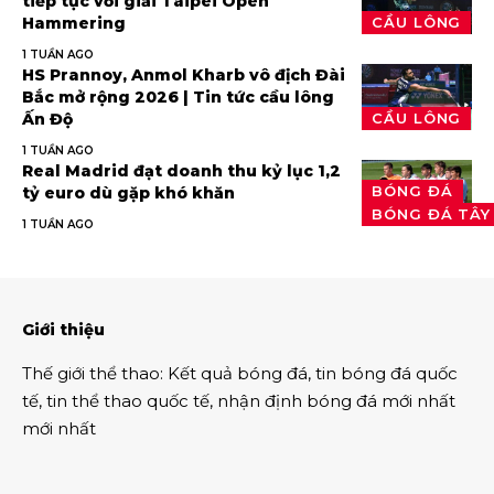
tiếp tục với giải Taipei Open
Hammering
CẦU LÔNG
1 TUẦN AGO
HS Prannoy, Anmol Kharb vô địch Đài
Bắc mở rộng 2026 | Tin tức cầu lông
Ấn Độ
CẦU LÔNG
1 TUẦN AGO
Real Madrid đạt doanh thu kỷ lục 1,2
BÓNG ĐÁ
tỷ euro dù gặp khó khăn
BÓNG ĐÁ TÂY
1 TUẦN AGO
Giới thiệu
Thế giới thể thao
:
Kết quả bóng đá
,
tin bóng đá quốc
tế
,
tin thể thao
quốc tế,
nhận định bóng đá
mới nhất
mới nhất