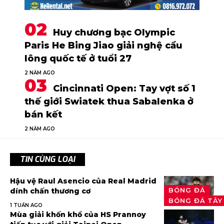
Huy chương bạc Olympic
Paris He Bing Jiao giải nghệ cầu
lông quốc tế ở tuổi 27
2 NĂM AGO
Cincinnati Open: Tay vợt số 1
thế giới Swiatek thua Sabalenka ở
bán kết
2 NĂM AGO
TIN CÙNG LOẠI
Hậu vệ Raul Asencio của Real Madrid
BÓNG ĐÁ
dính chấn thương cơ
BÓNG ĐÁ TÂY
1 TUẦN AGO
Mùa giải khốn khổ của HS Prannoy