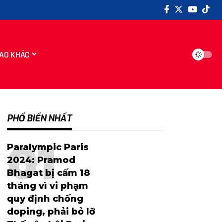
AO KHÁC
PHỔ BIẾN NHẤT
Paralympic Paris
2024: Pramod
Bhagat bị cấm 18
tháng vì vi phạm
quy định chống
doping, phải bỏ lỡ