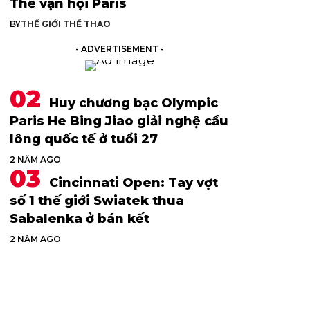
Thế vận hội Paris
BY
THẾ GIỚI THỂ THAO
- ADVERTISEMENT -
Huy chương bạc Olympic
Paris He Bing Jiao giải nghệ cầu
lông quốc tế ở tuổi 27
2 NĂM AGO
Cincinnati Open: Tay vợt
số 1 thế giới Swiatek thua
Sabalenka ở bán kết
2 NĂM AGO