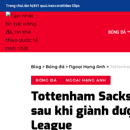
Trang chủ
Liên hệ
Kết quả
Livescore
Video Clips
BÓNG ĐÁ
Blog
>
Bóng đá
>
Ngoại Hạng Anh
>
Tottenham S
BÓNG ĐÁ
NGOẠI HẠNG ANH
Tottenham Sacks
sau khi giành đư
League