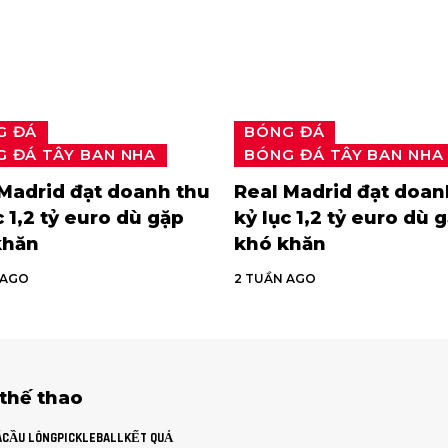
G ĐÁ
BÓNG ĐÁ
 ĐÁ TÂY BAN NHA
BÓNG ĐÁ TÂY BAN NHA
Madrid đạt doanh thu
Real Madrid đạt doan
c 1,2 tỷ euro dù gặp
kỷ lục 1,2 tỷ euro dù 
khăn
khó khăn
 AGO
2 TUẦN AGO
 thế thao
Á
CẦU LÔNG
PICKLEBALL
KẾT QUẢ