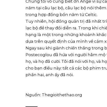
Chúng tôi vô cùng biết ơn Ange vì sự c
năm tại câu lạc bộ, câu lạc bộ nói thê
trong hợp đồng bốn năm từ Celtic.
Tuy nhiên, hội đồng quản trị đã nhất trí 
lạc bộ để thay đổi diễn ra. Trong khi 
hạng là một trong những khoảnh khắc l
dựa trên quyết định của mình về cảm x
Ngay sau khi giành chiến thắng trong b
Postecoglou đã hứa với người hâm mộ th
họ, và họ đã cười. Tôi đã nói với họ, và h
cho bạn điều này: tất cả các bộ phim tr
phần hai, anh ấy đã nói.
Nguồn: Thegioithethao.org