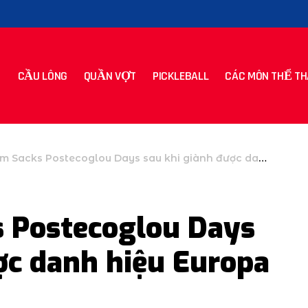
CẦU LÔNG
QUẦN VỢT
PICKLEBALL
CÁC MÔN THỂ TH
acks Postecoglou Days sau khi giành được danh hiệu Europa League
 Postecoglou Days
ợc danh hiệu Europa