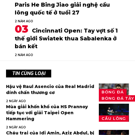
Paris He Bing Jiao giải nghệ cầu
lông quốc tế ở tuổi 27
2 NĂM AGO
Cincinnati Open: Tay vợt số 1
thế giới Swiatek thua Sabalenka ở
bán kết
2 NĂM AGO
TIN CÙNG LOẠI
Hậu vệ Raul Asencio của Real Madrid
BÓNG ĐÁ
dính chấn thương cơ
BÓNG ĐÁ TÂY
2 NGÀY AGO
Mùa giải khốn khổ của HS Prannoy
tiếp tục với giải Taipei Open
Hammering
CẦU LÔNG
2 NGÀY AGO
Cháu trai của Idi Amin, Aziz Abdul, bị