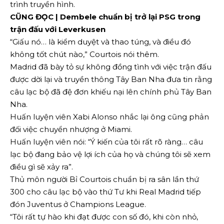
trình truyền hình.
CŨNG ĐỌC | Dembele chuẩn bị trở lại PSG trong
trận đấu với Leverkusen
“Giấu nó… là kiểm duyệt và thao túng, và điều đó
không tốt chút nào,” Courtois nói thêm.
Madrid đã bày tỏ sự không đồng tình với việc trận đấu
được dời lại và truyền thông Tây Ban Nha đưa tin rằng
câu lạc bộ đã đệ đơn khiếu nại lên chính phủ Tây Ban
Nha.
Huấn luyện viên Xabi Alonso nhắc lại ông cũng phản
đối việc chuyển nhượng ở Miami.
Huấn luyện viên nói: “Ý kiến ​​​​của tôi rất rõ ràng… câu
lạc bộ đang bảo vệ lợi ích của họ và chúng tôi sẽ xem
điều gì sẽ xảy ra”.
Thủ môn người Bỉ Courtois chuẩn bị ra sân lần thứ
300 cho câu lạc bộ vào thứ Tư khi Real Madrid tiếp
đón Juventus ở Champions League.
“Tôi rất tự hào khi đạt được con số đó, khi còn nhỏ,