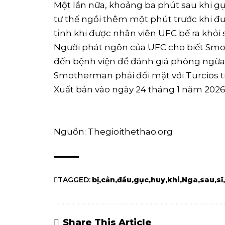
Một lần nữa, khoảng ba phút sau khi 
tư thế ngồi thêm một phút trước khi đ
tỉnh khi được nhân viên UFC bế ra khỏi 
Người phát ngôn của UFC cho biết Sm
đến bệnh viện để đánh giá phòng ngừa 
Smotherman phải đối mặt với Turcios t
Xuất bản vào ngày 24 tháng 1 năm 202
Nguồn: Thegioithethao.org
TAGGED:
bị
cản
đầu
gục
huy
khi
Nga
sau
sĩ
Share This Article