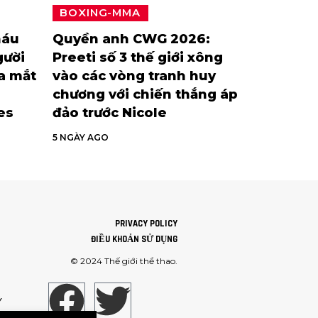
BOXING-MMA
háu
Quyền anh CWG 2026:
gười
Preeti số 3 thế giới xông
ra mắt
vào các vòng tranh huy
chương với chiến thắng áp
es
đảo trước Nicole
5 NGÀY AGO
PRIVACY POLICY
ĐIỀU KHOẢN SỬ DỤNG
© 2024
Thế giới thể thao
.
Ý