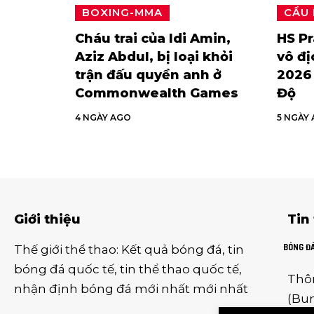
BOXING-MMA
CẦU
Cháu trai của Idi Amin,
HS P
Aziz Abdul, bị loại khỏi
vô đị
trận đấu quyền anh ở
2026 
Commonwealth Games
Độ
4 NGÀY AGO
5 NGÀY
Giới thiệu
Tin
BÓNG Đ
Thế giới thể thao
:
Kết quả bóng đá
,
tin
bóng đá quốc tế
,
tin thể thao
quốc tế,
Thô
nhận định bóng đá
mới nhất mới nhất
(
Bun