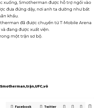
gục xuống, Smotherman được hỗ trợ ngồi vào
ược đưa đứng dậy, nơi anh ta dường như bất
sân khấu.
otherman đã được chuyển từ T-Mobile Arena
và đang được xuất viện.
rong một trận sơ bộ.
6
Smotherman
trận
UFC
vô
Facebook
Twitter