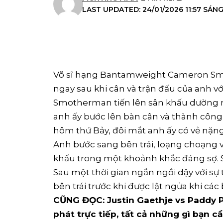
LAST UPDATED: 24/01/2026 11:57 SÁN
Võ sĩ hạng Bantamweight Cameron Smo
ngay sau khi cân và trận đấu của anh với
Smotherman tiến lên sân khấu dường n
anh ấy bước lên bàn cân và thành công
hôm thứ Bảy, đôi mắt anh ấy có vẻ nặng 
Anh bước sang bên trái, loạng choạng 
khấu trong một khoảnh khắc đáng sợ.
Sau một thời gian ngắn ngồi dậy với 
bên trái trước khi được lật ngửa khi các b
CŨNG ĐỌC: Justin Gaethje vs Paddy Pi
phát trực tiếp, tất cả những gì bạn cầ