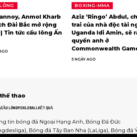
 LÔNG
BOXING-MMA
rannoy, Anmol Kharb
Aziz ‘Ringo’ Abdul, c
ch Đài Bắc mở rộng
trai của nhà độc tài n
| Tin tức cầu lông Ấn
Uganda Idi Amin, sẽ 
quyền anh ở
Commonwealth Gam
 AGO
5 NGÀY AGO
 thế thao
Á
CẦU LÔNG
PICKLEBALL
KẾT QUẢ
ng tin
bóng đá Ngoại Hạng Anh
,
Bóng Đá Đức
gdesliga
),
Bóng đá Tây Ban Nha
(
LaLiga
),
Bóng đá 