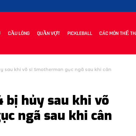
CẦU LÔNG
QUẦN VỢT
PICKLEBALL
CÁC MÔN THỂ TH
ủy sau khi võ sĩ Smotherman gục ngã sau khi cân
 bị hủy sau khi võ
ục ngã sau khi cân