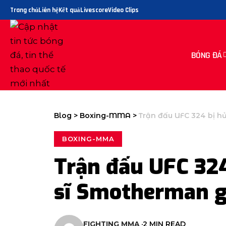
Trang chủ
Liên hệ
Kết quả
Livescore
Video Clips
BÓNG ĐÁ
Blog
>
Boxing-MMA
>
Trận đấu UFC 324 bị h
BOXING-MMA
Trận đấu UFC 324
sĩ Smotherman g
FIGHTING MMA
2 MIN READ