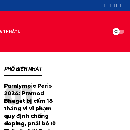
AO KHÁC
PHỔ BIẾN NHẤT
Paralympic Paris
2024: Pramod
Bhagat bị cấm 18
tháng vì vi phạm
quy định chống
doping, phải bỏ lỡ