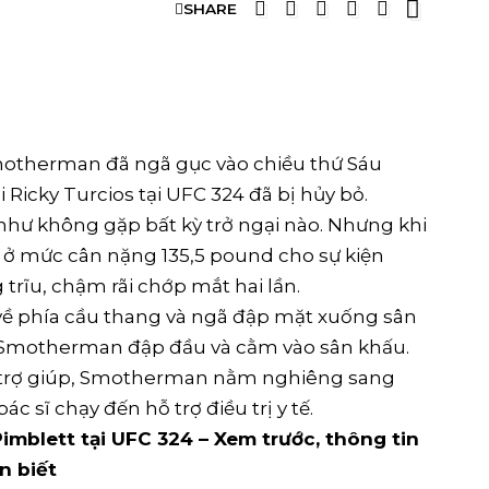
SHARE
G
therman đã ngã gục vào chiều thứ Sáu
 Ricky Turcios tại UFC 324 đã bị hủy bỏ.
hư không gặp bất kỳ trở ngại nào. Nhưng khi
 ở mức cân nặng 135,5 pound cho sự kiện
trĩu, chậm rãi chớp mắt hai lần.
về phía cầu thang và ngã đập mặt xuống sân
 Smotherman đập đầu và cằm vào sân khấu.
sự trợ giúp, Smotherman nằm nghiêng sang
ác sĩ chạy đến hỗ trợ điều trị y tế.
mblett tại UFC 324 – Xem trước, thông tin
n biết