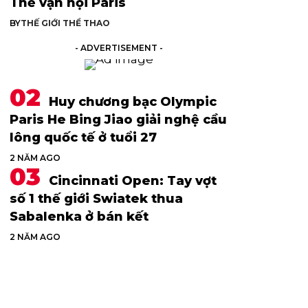
Thế vận hội Paris
BY
THẾ GIỚI THỂ THAO
- ADVERTISEMENT -
Huy chương bạc Olympic
Paris He Bing Jiao giải nghệ cầu
lông quốc tế ở tuổi 27
2 NĂM AGO
Cincinnati Open: Tay vợt
số 1 thế giới Swiatek thua
Sabalenka ở bán kết
2 NĂM AGO