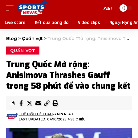
Aa
Live score
Kết quả bóng đá
Video clips
Ngoại Hạng A
Blog
>
Quần vợt
>
Trung Quốc Mở rộng: Anisimova Thrashes Gauff trong 58 phút để vào chung kết
QUẦN VỢT
Trung Quốc Mở rộng:
Anisimova Thrashes Gauff
trong 58 phút để vào chung kết
THẾ GIỚI THỂ THAO
3 MIN READ
LAST UPDATED: 04/10/2025 4:58 CHIỀU