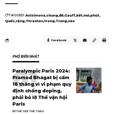
TAGGED:
Anisimova
chung
để
Gauff
kết
mơ
phút
Quốc
rộng
Thrashes
trong
Trung
vào
Facebook
PHỔ BIẾN NHẤT
Paralympic Paris 2024:
Pramod Bhagat bị cấm
18 tháng vì vi phạm quy
định chống doping,
phải bỏ lỡ Thế vận hội
Paris
BY
THẾ GIỚI THỂ THAO