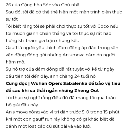
26 của Cộng hòa Séc vào Chủ nhật.
Sau đó, tôi đã có thể thể hiện một màn trình diễn thực
sự tốt
Tôi biết rằng tôi sẽ phải chơi thực sự tốt với Coco nếu
tôi muốn giành chiến thắng và tôi thực sự rất hào
hứng khi tham gia trận chung kết.
Gauff là người yêu thích đám đông áp đảo trong sân
vận động đóng gói nhưng Anisimova cảm ơn người
hâm mộ.
Sự hỗ trợ của đám đông đã rất tuyệt vời kể từ ngày
đầu tiên tôi đến đây, anh chàng 24 tuổi nói.
Cũng đọc | Wuhan Open: Sabalenka để bảo vệ tiêu
đề sau khi sa thải ngắn nhưng Zheng Out
Tôi thực sự nghĩ rằng điều đó đã mang tôi qua toàn
bộ giải đấu này.
Anisimova xông vào vị trí dẫn trước 5-0 trong 15 phút
khi một con gauff run rẩy không có gì khác biệt đã
đánh một loạt các cú sút dài và vào lưới.