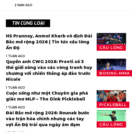
2 NĂM AGO
TIN CÙNG LOẠI
HS Prannoy, Anmol Kharb vô địch Đài
Bắc mở rộng 2026 | Tin tức cầu lông
Ấn Độ
CẦU LÔNG
1 TUẦN AGO
Quyền anh CWG 2026: Preeti số 3
thế giới xông vào các vòng tranh huy
chương với chiến thắng áp đảo trước
BOXING-MMA
Nicole
1 TUẦN AGO
Cuộc sống như một Chuyên gia phá
giấc mơ MLP – The Dink Pickleball
PICKLEBALL
1 TUẦN AGO
Đài Bắc mở rộng 2026: Rounak bước
vào trận hòa chính nhưng các tay
vợt Ấn Độ trải qua ngày ảm đạm
CẦU LÔNG