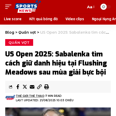
Aa
Live score
Kết quả bóng đá
Video clips
Ngoại Hạng A
Blog
>
Quần vợt
>
US Open 2025: Sabalenka tìm cách giữ danh hiệu tại Flushing Meadows sau mùa giải bực bội
QUẦN VỢT
US Open 2025: Sabalenka tìm
cách giữ danh hiệu tại Flushing
Meadows sau mùa giải bực bội
THẾ GIỚI THỂ THAO
7 MIN READ
LAST UPDATED: 21/08/2025 10:03 CHIỀU