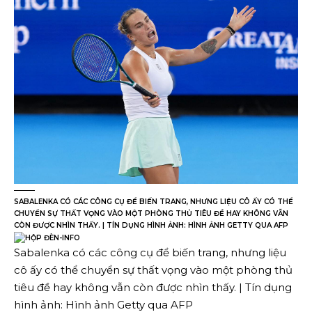
SABALENKA CÓ CÁC CÔNG CỤ ĐỂ BIẾN TRANG, NHƯNG LIỆU CÔ ẤY CÓ THỂ
CHUYỂN SỰ THẤT VỌNG VÀO MỘT PHÒNG THỦ TIÊU ĐỀ HAY KHÔNG VẪN
CÒN ĐƯỢC NHÌN THẤY. | TÍN DỤNG HÌNH ẢNH: HÌNH ẢNH GETTY QUA AFP
Sabalenka có các công cụ để biến trang, nhưng liệu
cô ấy có thể chuyển sự thất vọng vào một phòng thủ
tiêu đề hay không vẫn còn được nhìn thấy. | Tín dụng
hình ảnh: Hình ảnh Getty qua AFP