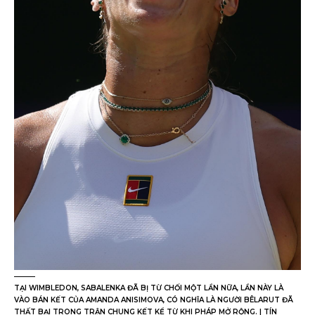
TẠI WIMBLEDON, SABALENKA ĐÃ BỊ TỪ CHỐI MỘT LẦN NỮA, LẦN NÀY LÀ
VÀO BÁN KẾT CỦA AMANDA ANISIMOVA, CÓ NGHĨA LÀ NGƯỜI BÊLARUT ĐÃ
THẤT BẠI TRONG TRẬN CHUNG KẾT KỂ TỪ KHI PHÁP MỞ RỘNG. | TÍN