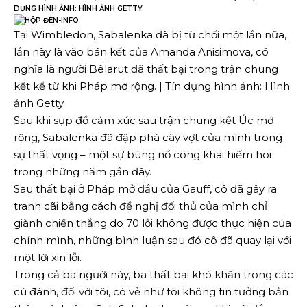
DỤNG HÌNH ẢNH: HÌNH ẢNH GETTY
Tại Wimbledon, Sabalenka đã bị từ chối một lần nữa,
lần này là vào bán kết của Amanda Anisimova, có
nghĩa là người Bêlarut đã thất bại trong trận chung
kết kể từ khi Pháp mở rộng. | Tín dụng hình ảnh: Hình
ảnh Getty
Sau khi sụp đổ cảm xúc sau trận chung kết Úc mở
rộng, Sabalenka đã đập phá cây vợt của mình trong
sự thất vọng – một sự bùng nổ công khai hiếm hoi
trong những năm gần đây.
Sau thất bại ở Pháp mở đầu của Gauff, cô đã gây ra
tranh cãi bằng cách đề nghị đối thủ của mình chỉ
giành chiến thắng do 70 lỗi không được thực hiện của
chính mình, những bình luận sau đó cô đã quay lại với
một lời xin lỗi.
Trong cả ba người này, ba thất bại khó khăn trong các
cú đánh, đối với tôi, có vẻ như tôi không tin tưởng bản