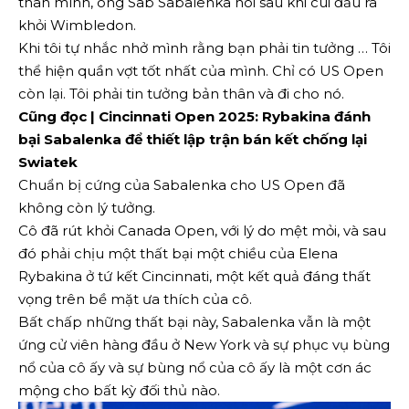
thân mình, ông Sab Sabalenka nói sau khi cúi đầu ra
khỏi Wimbledon.
Khi tôi tự nhắc nhở mình rằng bạn phải tin tưởng … Tôi
thể hiện quần vợt tốt nhất của mình. Chỉ có US Open
còn lại. Tôi phải tin tưởng bản thân và đi cho nó.
Cũng đọc | Cincinnati Open 2025: Rybakina đánh
bại Sabalenka để thiết lập trận bán kết chống lại
Swiatek
Chuẩn bị cứng của Sabalenka cho US Open đã
không còn lý tưởng.
Cô đã rút khỏi Canada Open, với lý do mệt mỏi, và sau
đó phải chịu một thất bại một chiều của Elena
Rybakina ở tứ kết Cincinnati, một kết quả đáng thất
vọng trên bề mặt ưa thích của cô.
Bất chấp những thất bại này, Sabalenka vẫn là một
ứng cử viên hàng đầu ở New York và sự phục vụ bùng
nổ của cô ấy và sự bùng nổ của cô ấy là một cơn ác
mộng cho bất kỳ đối thủ nào.