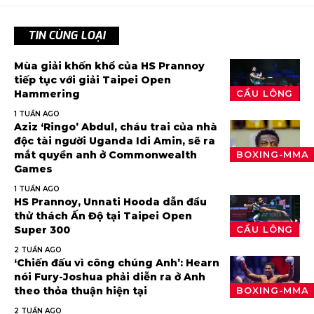
TIN CÙNG LOẠI
Mùa giải khốn khổ của HS Prannoy
tiếp tục với giải Taipei Open
Hammering
CẦU LÔNG
1 TUẦN AGO
Aziz ‘Ringo’ Abdul, cháu trai của nhà
độc tài người Uganda Idi Amin, sẽ ra
mắt quyền anh ở Commonwealth
BOXING-MMA
Games
1 TUẦN AGO
HS Prannoy, Unnati Hooda dẫn đầu
thử thách Ấn Độ tại Taipei Open
Super 300
CẦU LÔNG
2 TUẦN AGO
‘Chiến đấu vì công chúng Anh’: Hearn
nói Fury-Joshua phải diễn ra ở Anh
theo thỏa thuận hiện tại
BOXING-MMA
2 TUẦN AGO