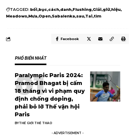
TAGGED:
bối
bục
cách
danh
Flushing
Giải
giữ
hiệu
Meadows
Mưa
Open
Sabalenka
sau
Tai
tìm
Facebook
PHỔ BIẾN NHẤT
Paralympic Paris 2024:
Pramod Bhagat bị cấm
18 tháng vì vi phạm quy
định chống doping,
phải bỏ lỡ Thế vận hội
Paris
BY
THẾ GIỚI THỂ THAO
- ADVERTISEMENT -