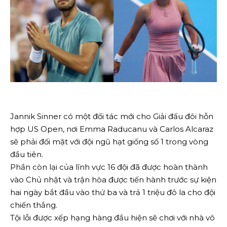
Jannik Sinner có một đối tác mới cho Giải đấu đôi hỗn
hợp US Open, nơi Emma Raducanu và Carlos Alcaraz
sẽ phải đối mặt với đội ngũ hạt giống số 1 trong vòng
đầu tiên.
Phần còn lại của lĩnh vực 16 đội đã được hoàn thành
vào Chủ nhật và trận hòa được tiến hành trước sự kiện
hai ngày bắt đầu vào thứ ba và trả 1 triệu đô la cho đội
chiến thắng.
Tội lỗi được xếp hạng hàng đầu hiện sẽ chơi với nhà vô