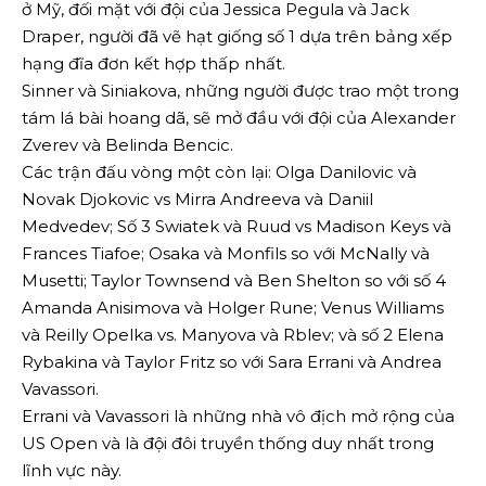
ở Mỹ, đối mặt với đội của Jessica Pegula và Jack
Draper, người đã vẽ hạt giống số 1 dựa trên bảng xếp
hạng đĩa đơn kết hợp thấp nhất.
Sinner và Siniakova, những người được trao một trong
tám lá bài hoang dã, sẽ mở đầu với đội của Alexander
Zverev và Belinda Bencic.
Các trận đấu vòng một còn lại: Olga Danilovic và
Novak Djokovic vs Mirra Andreeva và Daniil
Medvedev; Số 3 Swiatek và Ruud vs Madison Keys và
Frances Tiafoe; Osaka và Monfils so với McNally và
Musetti; Taylor Townsend và Ben Shelton so với số 4
Amanda Anisimova và Holger Rune; Venus Williams
và Reilly Opelka vs. Manyova và Rblev; và số 2 Elena
Rybakina và Taylor Fritz so với Sara Errani và Andrea
Vavassori.
Errani và Vavassori là những nhà vô địch mở rộng của
US Open và là đội đôi truyền thống duy nhất trong
lĩnh vực này.