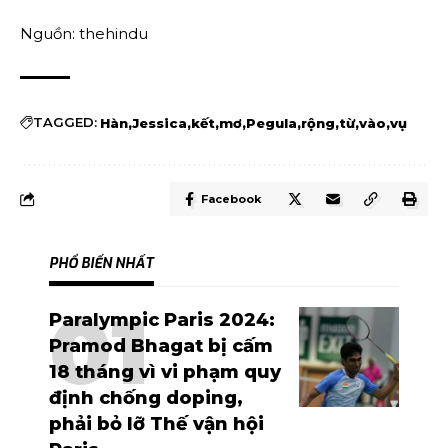
Nguồn: thehindu
TAGGED:
Hàn
Jessica
kết
mơ
Pegula
rộng
từ
vào
vụ
Facebook
PHỔ BIẾN NHẤT
Paralympic Paris 2024:
Pramod Bhagat bị cấm
18 tháng vì vi phạm quy
định chống doping,
phải bỏ lỡ Thế vận hội