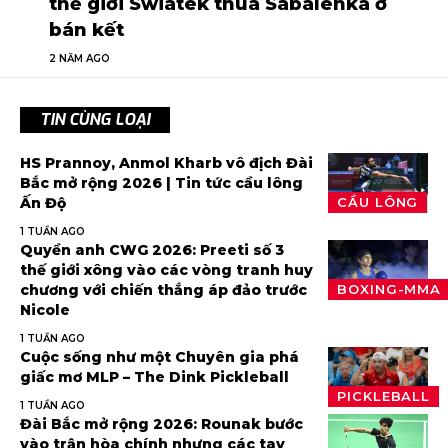
thế giới Swiatek thua Sabalenka ở
bán kết
2 NĂM AGO
TIN CÙNG LOẠI
HS Prannoy, Anmol Kharb vô địch Đài
Bắc mở rộng 2026 | Tin tức cầu lông
Ấn Độ
CẦU LÔNG
1 TUẦN AGO
Quyền anh CWG 2026: Preeti số 3
thế giới xông vào các vòng tranh huy
chương với chiến thắng áp đảo trước
BOXING-MMA
Nicole
1 TUẦN AGO
Cuộc sống như một Chuyên gia phá
giấc mơ MLP – The Dink Pickleball
PICKLEBALL
1 TUẦN AGO
Đài Bắc mở rộng 2026: Rounak bước
vào trận hòa chính nhưng các tay