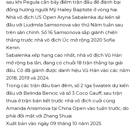
sau khi Pegula cần bảy điểm trận đấu để đánh bại
đồng hương người Mỹ Hailey Baptiste ở vòng hai.
Nhà vô địch US Open Aryna Sabalenka dự kiến ​​​​sẽ
đấu với Liudmila Samsonova vào thứ Năm tuần sau
trên sân chính. Số 16 Samsonova sắp giành chiến
thắng trước nhà vô địch Úc mở rộng 2020 Sofia
Kenin.
Sabalenka xếp hạng cao nhất, nhà vô địch Vũ Hán
mở rộng ba lần, đang có chuỗi 18 trận thắng tại giải
đấu. Cô đã giành được danh hiệu Vũ Hán vào các năm
2018, 2019 và 2024.
Trong các trận đấu ban đêm, số 2 Iga Swiatek dự kiến ​​
đấu với Belinda Bencic và số 3 Coco Gauff, sau trận
thua ở trận bán kết trước nhà vô địch cuối cùng
Amanda Anisimova tại China Open vào tuần trước, do
phải đối mặt với Zhang Shuai.
Xuất bản vào ngày 09 tháng 10 năm 2025