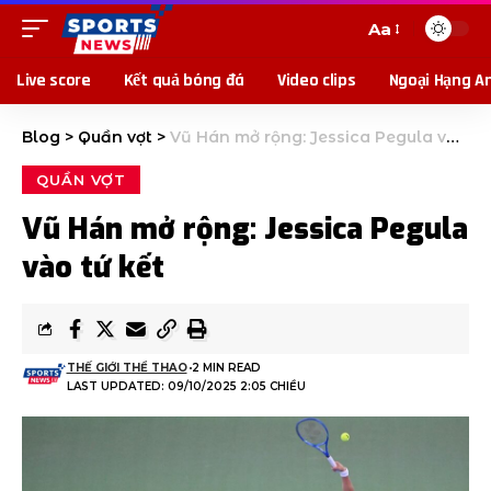
Aa
Live score
Kết quả bóng đá
Video clips
Ngoại Hạng A
Blog
>
Quần vợt
>
Vũ Hán mở rộng: Jessica Pegula vào tứ kết
QUẦN VỢT
Vũ Hán mở rộng: Jessica Pegula
vào tứ kết
THẾ GIỚI THỂ THAO
2 MIN READ
LAST UPDATED: 09/10/2025 2:05 CHIỀU