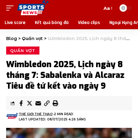
Aa
Live score
Kết quả bóng đá
Video clips
Ngoại Hạng A
Blog
>
Quần vợt
>
Wimbledon 2025, Lịch ngày 8 tháng 7: Sabalenka và Alcaraz Tiêu đề tứ kết vào ngày 9
QUẦN VỢT
Wimbledon 2025, Lịch ngày 8
tháng 7: Sabalenka và Alcaraz
Tiêu đề tứ kết vào ngày 9
THẾ GIỚI THỂ THAO
2 MIN READ
LAST UPDATED: 08/07/2025 4:26 SÁNG