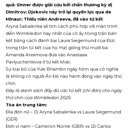
quả: Sinner được giải cứu bởi chấn thương kỳ dị
Dimitrov; Djokovic nảy trở lại quyền lực qua de
Minaur; Thiếu niên Andreeva, đã vào tứ kết
Aryna Sabalenka sẽ tìm cách phù hợp với màn trình
diễn Wimbledon hay nhất của cô ấy trong trận bán
kết bằng cách đánh bại Laura Siegemund của Đức
trong trận tứ kết của họ. Hạt giống thứ mười ba
Amanda Anisimova đưa vào Anastasia
Pavlyuchenkova ở tứ kết khác.
Sự loại bỏ của Yuki Bhambri ngày hôm qua có nghĩa
là không có người Ấn Độ nào hành động vào ngày thứ
chín.
Đây là danh sách đầy đủ các tứ kết (chỉ đơn) cho ngày
thứ chín của Wimbledon 2025:
Tòa án trung tâm:
Đĩa đơn nữ – (1) Aryna Sabalenka vs Laura Siegemund
(GER)
Đơn vị nam – Cameron Norrie (GBR) vs (2) Carlos