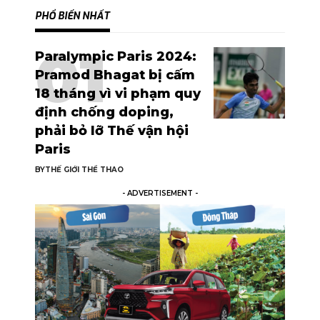
PHỔ BIẾN NHẤT
Paralympic Paris 2024:
Pramod Bhagat bị cấm
18 tháng vì vi phạm quy
định chống doping,
phải bỏ lỡ Thế vận hội
Paris
BY
THẾ GIỚI THỂ THAO
- ADVERTISEMENT -