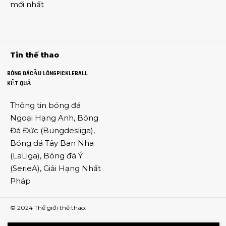
mới nhất
Tin thế thao
BÓNG ĐÁ
CẦU LÔNG
PICKLEBALL
KẾT QUẢ
Thông tin
bóng đá
Ngoại Hạng Anh
,
Bóng
Đá Đức
(
Bungdesliga
),
Bóng đá Tây Ban Nha
(
LaLiga
),
Bóng đá Ý
(
SerieA
),
Giải Hạng Nhất
Pháp
© 2024
Thế giới thể thao
.