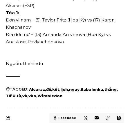
Alcaraz (ESP)
Tòa 1:
Đơn vị nam – (5) Taylor Fritz (Hoa Kỳ) vs (17) Karen
Khachanov
Đĩa đơn nữ – (13) Amanda Anisimova (Hoa Kỳ) vs
Anastasia Pavlyuchenkova
Nguồn: thehindu
TAGGED:
Alcaraz
để
kết
lịch
ngay
Sabalenka
thắng
TIÊU
từ
và
vào
Wimbledon
Facebook