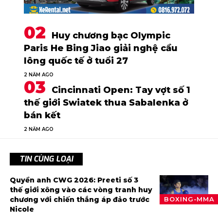
Huy chương bạc Olympic
Paris He Bing Jiao giải nghệ cầu
lông quốc tế ở tuổi 27
2 NĂM AGO
Cincinnati Open: Tay vợt số 1
thế giới Swiatek thua Sabalenka ở
bán kết
2 NĂM AGO
TIN CÙNG LOẠI
Quyền anh CWG 2026: Preeti số 3
thế giới xông vào các vòng tranh huy
chương với chiến thắng áp đảo trước
BOXING-MMA
Nicole