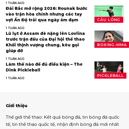
1 TUẦN AGO
Đài Bắc mở rộng 2026: Rounak bước
vào trận hòa chính nhưng các tay
vợt Ấn Độ trải qua ngày ảm đạm
CẦU LÔNG
1 TUẦN AGO
Lũ lụt ở Assam đè nặng lên Lovlina
trước trận đấu của Đại hội thể thao
Khối thịnh vượng chung, kêu gọi
BOXING-MMA
giúp đỡ
1 TUẦN AGO
Làm thế nào để đủ điều kiện – The
Dink Pickleball
PICKLEBALL
1 TUẦN AGO
Giới thiệu
Thế giới thể thao
:
Kết quả bóng đá
,
tin bóng đá quốc
tế
,
tin thể thao
quốc tế,
nhận định bóng đá
mới nhất