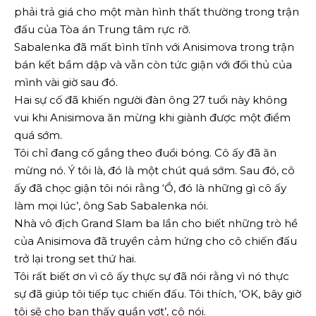
phải trả giá cho một màn hình thất thường trong trận
đấu của Tòa án Trung tâm rực rỡ.
Sabalenka đã mất bình tĩnh với Anisimova trong trận
bán kết bầm dập và vẫn còn tức giận với đối thủ của
mình vài giờ sau đó.
Hai sự cố đã khiến người đàn ông 27 tuổi này không
vui khi Anisimova ăn mừng khi giành được một điểm
quá sớm.
Tôi chỉ đang cố gắng theo đuổi bóng. Cô ấy đã ăn
mừng nó. Ý tôi là, đó là một chút quá sớm. Sau đó, cô
ấy đã chọc giận tôi nói rằng ‘Ồ, đó là những gì cô ấy
làm mọi lúc’, ông Sab Sabalenka nói.
Nhà vô địch Grand Slam ba lần cho biết những trò hề
của Anisimova đã truyền cảm hứng cho cô chiến đấu
trở lại trong set thứ hai.
Tôi rất biết ơn vì cô ấy thực sự đã nói rằng vì nó thực
sự đã giúp tôi tiếp tục chiến đấu. Tôi thích, ‘OK, bây giờ
tôi sẽ cho bạn thấy quần vợt’, cô nói.