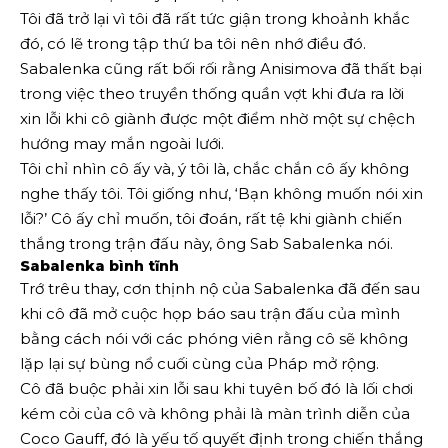
Tôi đã trở lại vì tôi đã rất tức giận trong khoảnh khắc
đó, có lẽ trong tập thứ ba tôi nên nhớ điều đó.
Sabalenka cũng rất bối rối rằng Anisimova đã thất bại
trong việc theo truyền thống quần vợt khi đưa ra lời
xin lỗi khi cô giành được một điểm nhờ một sự chệch
hướng may mắn ngoài lưới.
Tôi chỉ nhìn cô ấy và, ý tôi là, chắc chắn cô ấy không
nghe thấy tôi. Tôi giống như, ‘Bạn không muốn nói xin
lỗi?’ Cô ấy chỉ muốn, tôi đoán, rất tệ khi giành chiến
thắng trong trận đấu này, ông Sab Sabalenka nói.
Sabalenka bình tĩnh
Trớ trêu thay, cơn thịnh nộ của Sabalenka đã đến sau
khi cô đã mở cuộc họp báo sau trận đấu của mình
bằng cách nói với các phóng viên rằng cô sẽ không
lặp lại sự bùng nổ cuối cùng của Pháp mở rộng.
Cô đã buộc phải xin lỗi sau khi tuyên bố đó là lối chơi
kém cỏi của cô và không phải là màn trình diễn của
Coco Gauff, đó là yếu tố quyết định trong chiến thắng