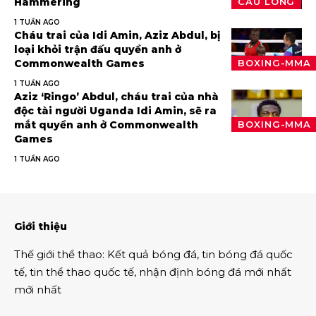
Hammering
CẦU LÔNG
1 TUẦN AGO
Cháu trai của Idi Amin, Aziz Abdul, bị
loại khỏi trận đấu quyền anh ở
Commonwealth Games
BOXING-MMA
1 TUẦN AGO
Aziz ‘Ringo’ Abdul, cháu trai của nhà
độc tài người Uganda Idi Amin, sẽ ra
mắt quyền anh ở Commonwealth
BOXING-MMA
Games
1 TUẦN AGO
Giới thiệu
Thế giới thể thao
:
Kết quả bóng đá
,
tin bóng đá quốc
tế
,
tin thể thao
quốc tế,
nhận định bóng đá
mới nhất
mới nhất