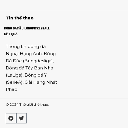
Tin thế thao
BÓNG ĐÁ
CẦU LÔNG
PICKLEBALL
KẾT QUẢ
Thông tin
bóng đá
Ngoại Hạng Anh
,
Bóng
Đá Đức
(
Bungdesliga
),
Bóng đá Tây Ban Nha
(
LaLiga
),
Bóng đá Ý
(
SerieA
),
Giải Hạng Nhất
Pháp
© 2024
Thế giới thể thao
.