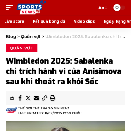
Aa
Live score
Kết quả bóng đá
Video clips
Ngoại Hạng A
Blog
>
Quần vợt
>
Wimbledon 2025: Sabalenka chỉ trích hành vi của Anisimova sau khi thoát ra khỏi Sốc
QUẦN VỢT
Wimbledon 2025: Sabalenka
chỉ trích hành vi của Anisimova
sau khi thoát ra khỏi Sốc
THẾ GIỚI THỂ THAO
5 MIN READ
LAST UPDATED: 11/07/2025 12:50 CHIỀU