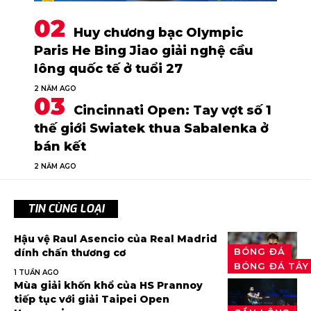
Huy chương bạc Olympic
Paris He Bing Jiao giải nghệ cầu
lông quốc tế ở tuổi 27
2 NĂM AGO
Cincinnati Open: Tay vợt số 1
thế giới Swiatek thua Sabalenka ở
bán kết
2 NĂM AGO
TIN CÙNG LOẠI
Hậu vệ Raul Asencio của Real Madrid
BÓNG ĐÁ
dính chấn thương cơ
BÓNG ĐÁ TÂY
1 TUẦN AGO
Mùa giải khốn khổ của HS Prannoy
tiếp tục với giải Taipei Open