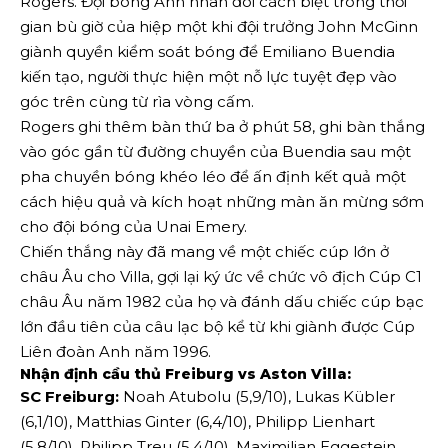
Rogers. Đội bóng Anh nhân đôi cách biệt trong thời
gian bù giờ của hiệp một khi đội trưởng John McGinn
giành quyền kiểm soát bóng để Emiliano Buendia
kiến ​​​​tạo, người thực hiện một nỗ lực tuyệt đẹp vào
góc trên cùng từ rìa vòng cấm.
Rogers ghi thêm bàn thứ ba ở phút 58, ghi bàn thắng
vào góc gần từ đường chuyền của Buendia sau một
pha chuyền bóng khéo léo để ấn định kết quả một
cách hiệu quả và kích hoạt những màn ăn mừng sớm
cho đội bóng của Unai Emery.
Chiến thắng này đã mang về một chiếc cúp lớn ở
châu Âu cho Villa, gợi lại ký ức về chức vô địch Cúp C1
châu Âu năm 1982 của họ và đánh dấu chiếc cúp bạc
lớn đầu tiên của câu lạc bộ kể từ khi ‌giành được Cúp
Liên đoàn Anh năm 1996.
Nhận định cầu thủ Freiburg vs Aston Villa:
SC Freiburg:
Noah Atubolu (5,9/10), Lukas Kübler
(6,1/10), Matthias Ginter (6,4/10), Philipp Lienhart
(5,8/10), Philipp Treu (5,4/10), Maximilian Eggestein