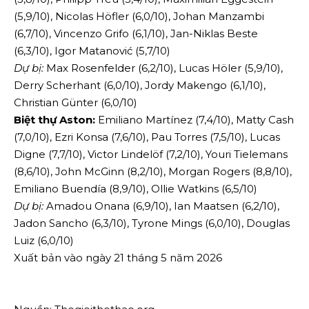
(5,9/10), Nicolas Höfler (6,0/10), Johan Manzambi
(6,7/10), Vincenzo Grifo (6,1/10), Jan-Niklas Beste
(6,3/10), Igor Matanović (5,7/10)
Dự bị:
Max Rosenfelder (6,2/10), Lucas Höler (5,9/10),
Derry Scherhant (6,0/10), Jordy Makengo (6,1/10),
Christian Günter (6,0/10)
Biệt thự Aston:
Emiliano Martínez (7,4/10), Matty Cash
(7,0/10), Ezri Konsa (7,6/10), Pau Torres (7,5/10), Lucas
Digne (7,7/10), Victor Lindelöf (7,2/10), Youri Tielemans
(8,6/10), John McGinn (8,2/10), Morgan Rogers (8,8/10),
Emiliano Buendía (8,9/10), Ollie Watkins (6,5/10)
Dự bị:
Amadou Onana (6,9/10), Ian Maatsen (6,2/10),
Jadon Sancho (6,3/10), Tyrone Mings (6,0/10), Douglas
Luiz (6,0/10)
Xuất bản vào ngày 21 tháng 5 năm 2026