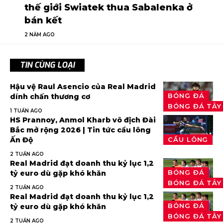
thế giới Swiatek thua Sabalenka ở
bán kết
2 NĂM AGO
TIN CÙNG LOẠI
Hậu vệ Raul Asencio của Real Madrid
BÓNG ĐÁ
dính chấn thương cơ
BÓNG ĐÁ TÂY
1 TUẦN AGO
HS Prannoy, Anmol Kharb vô địch Đài
Bắc mở rộng 2026 | Tin tức cầu lông
Ấn Độ
CẦU LÔNG
2 TUẦN AGO
Real Madrid đạt doanh thu kỷ lục 1,2
BÓNG ĐÁ
tỷ euro dù gặp khó khăn
BÓNG ĐÁ TÂY
2 TUẦN AGO
Real Madrid đạt doanh thu kỷ lục 1,2
BÓNG ĐÁ
tỷ euro dù gặp khó khăn
BÓNG ĐÁ TÂY
2 TUẦN AGO