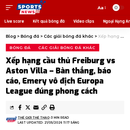
Aa
Live score
Kết quả bóng đá
Video clips
Ngoại Hạng A
Blog
>
Bóng đá
>
Các giải bóng đá khác
>
Xếp hạng cầu thủ Freiburg vs Aston Villa – Bàn thắng, báo cáo, Emery vô địch Europa League đúng phong cách
BÓNG ĐÁ
CÁC GIẢI BÓNG ĐÁ KHÁC
Xếp hạng cầu thủ Freiburg vs
Aston Villa – Bàn thắng, báo
cáo, Emery vô địch Europa
League đúng phong cách
THẾ GIỚI THỂ THAO
3 MIN READ
LAST UPDATED: 21/05/2026 11:17 SÁNG