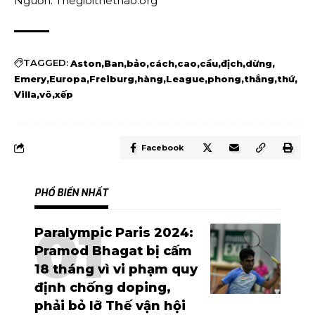
Nguồn: Thegioithethao.org
TAGGED:
Aston
Ban
bảo
cách
cao
cầu
địch
dừng
Emery
Europa
Freiburg
hàng
League
phong
thắng
thứ
Villa
vô
xếp
Facebook
PHỔ BIẾN NHẤT
Paralympic Paris 2024:
Pramod Bhagat bị cấm
18 tháng vì vi phạm quy
định chống doping,
phải bỏ lỡ Thế vận hội