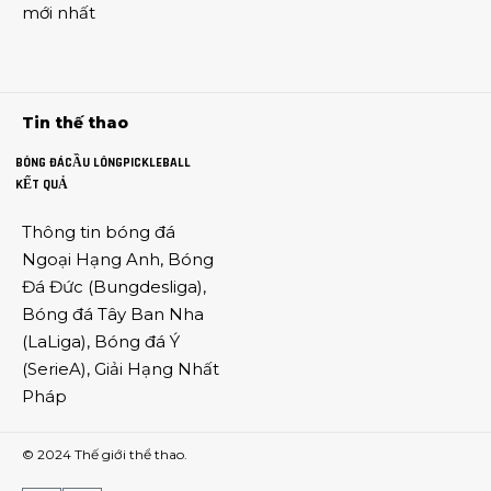
mới nhất
Tin thế thao
BÓNG ĐÁ
CẦU LÔNG
PICKLEBALL
KẾT QUẢ
Thông tin
bóng đá
Ngoại Hạng Anh
,
Bóng
Đá Đức
(
Bungdesliga
),
Bóng đá Tây Ban Nha
(
LaLiga
),
Bóng đá Ý
(
SerieA
),
Giải Hạng Nhất
Pháp
© 2024
Thế giới thể thao
.