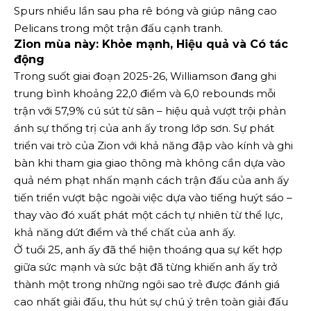
Spurs nhiều lần sau pha rê bóng và giúp nâng cao
Pelicans trong một trận đấu cạnh tranh.
Zion mùa này: Khỏe mạnh, Hiệu quả và Có tác
động
Trong suốt giai đoạn 2025-26, Williamson đang ghi
trung bình khoảng 22,0 điểm và 6,0 rebounds mỗi
trận với 57,9% cú sút từ sân – hiệu quả vượt trội phản
ánh sự thống trị của anh ấy trong lớp sơn. Sự phát
triển vai trò của Zion với khả năng đập vào kính và ghi
bàn khi tham gia giao thông mà không cần dựa vào
quả ném phạt nhấn mạnh cách trận đấu của anh ấy
tiến triển vượt bậc ngoài việc dựa vào tiếng huýt sáo –
thay vào đó xuất phát một cách tự nhiên từ thể lực,
khả năng dứt điểm và thể chất của anh ấy.
Ở tuổi 25, anh ấy đã thể hiện thoáng qua sự kết hợp
giữa sức mạnh và sức bật đã từng khiến anh ấy trở
thành một trong những ngôi sao trẻ được đánh giá
cao nhất giải đấu, thu hút sự chú ý trên toàn giải đấu