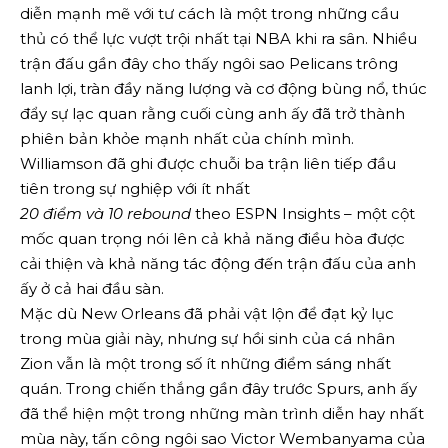
diễn mạnh mẽ với tư cách là một trong những cầu
thủ có thể lực vượt trội nhất tại NBA khi ra sân. Nhiều
trận đấu gần đây cho thấy ngôi sao Pelicans trông
lanh lợi, tràn đầy năng lượng và cơ động bùng nổ, thúc
đẩy sự lạc quan rằng cuối cùng anh ấy đã trở thành
phiên bản khỏe mạnh nhất của chính mình.
Williamson đã ghi được chuỗi ba trận liên tiếp đầu
tiên trong sự nghiệp với ít nhất
20 điểm và 10 rebound
theo ESPN Insights – một cột
mốc quan trọng nói lên cả khả năng điều hòa được
cải thiện và khả năng tác động đến trận đấu của anh
ấy ở cả hai đầu sàn.
Mặc dù New Orleans đã phải vật lộn để đạt kỷ lục
trong mùa giải này, nhưng sự hồi sinh của cá nhân
Zion vẫn là một trong số ít những điểm sáng nhất
quán. Trong chiến thắng gần đây trước Spurs, anh ấy
đã thể hiện một trong những màn trình diễn hay nhất
mùa này, tấn công ngôi sao Victor Wembanyama của