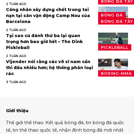
BÓNG ĐÁ TÂY
2 TUẦN AGO
Công nhân xây dựng chết trong tai
BÓNG ĐÁ
nạn tại sân vận động Camp Nou của
Barcelona
BÓNG ĐÁ TÂY
2 TUẦN AGO
Tại sao cú đánh thứ ba lại quan
trọng hơn bao giờ hết – The Dink
Pickleball
PICKLEBALL
2 TUẦN AGO
Vijender nói rằng các võ sĩ nam cần
thi đấu nhiều hơn; hệ thống phân loại
rác
BOXING-MMA
3 TUẦN AGO
Giới thiệu
Thế giới thể thao
:
Kết quả bóng đá
,
tin bóng đá quốc
tế
,
tin thể thao
quốc tế,
nhận định bóng đá
mới nhất