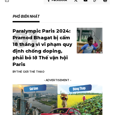
Facebook
PHỔ BIẾN NHẤT
Paralympic Paris 2024:
Pramod Bhagat bị cấm
18 tháng vì vi phạm quy
định chống doping,
phải bỏ lỡ Thế vận hội
Paris
BY
THẾ GIỚI THỂ THAO
- ADVERTISEMENT -