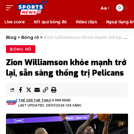
Aa
Live score
Kết quả bóng đá
Video clips
Ngoại Hạng A
Blog
>
Bóng rổ
>
Zion Williamson khỏe mạnh trở lại, sẵn sàng thống trị Pelicans
BÓNG RỔ
Zion Williamson khỏe mạnh trở
lại, sẵn sàng thống trị Pelicans
THẾ GIỚI THỂ THAO
5 MIN READ
LAST UPDATED: 29/01/2026 1:59 SÁNG