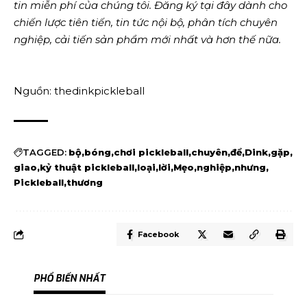
tin miễn phí của chúng tôi.
Đăng ký tại đây
dành cho
chiến lược tiên tiến, tin tức nội bộ, phân tích chuyên
nghiệp, cải tiến sản phẩm mới nhất và hơn thế nữa.
Nguồn: thedinkpickleball
TAGGED:
bộ
bóng
chơi pickleball
chuyên
để
Dink
gặp
giao
kỷ thuật pickleball
loại
lời
Mẹo
nghiệp
nhưng
Pickleball
thương
Facebook
PHỔ BIẾN NHẤT