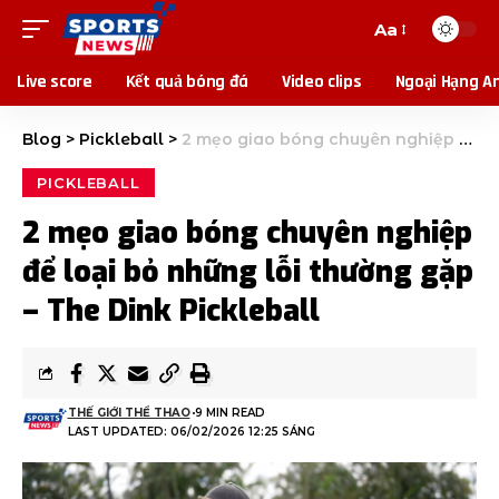
Aa
Live score
Kết quả bóng đá
Video clips
Ngoại Hạng A
Blog
>
Pickleball
>
2 mẹo giao bóng chuyên nghiệp để loại bỏ những lỗi thường gặp – The Dink Pickleball
PICKLEBALL
2 mẹo giao bóng chuyên nghiệp
để loại bỏ những lỗi thường gặp
– The Dink Pickleball
THẾ GIỚI THỂ THAO
9 MIN READ
LAST UPDATED: 06/02/2026 12:25 SÁNG