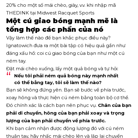
20% cho một số mái chèo, giày, v.v. khi nhập mã
THEDINK tại Midwest Racquet Sports
Một cú giao bóng mạnh mẽ là
tổng hợp các phần của nó
Vậy làm thế nào để bạn khắc phục điều này?
Ignatowich đưa ra một bài tập có hiệu quả gần như
đáng xấu hổ: coi cú giao bóng của bạn như một cú
ném tay.
Đặt mái chèo xuống, lấy một quả bóng và tự hỏi:
Nếu tôi phải ném quả bóng này mạnh nhất
có thể bằng tay, tôi sẽ làm thế nào?
Bạn sẽ không đứng yên. Bạn sẽ bước về phía trước,
xoay hông và thực hiện cú ném bằng toàn bộ cơ thể.
Đó chính xác là cách bạn nên phục vụ.
Chân của bạn
phải di chuyển, hông của bạn phải xoay và trọng
lượng của bạn phải chuyển về phía trước.
Khi bạn cảm nhận được động lượng đó với cú ném
thuận tay, hãy nhấc mái chèo lên và lặp lại chuyển