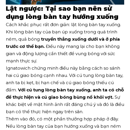
Lật ngược: Tại sao bạn nên sử
dụng lòng bàn tay hướng xuống
Cách khắc phục rất đơn giản: lật lòng bàn tay xuống.
Khi lòng bàn tay của bạn úp xuống trong quá trình
ném, quả bóng
truyền thẳng xuống dưới và ở phía
trước cơ thể bạn.
Điều này mang lại cho bạn không
gian và động lượng cần thiết để vung bóng với sức
mạnh thực sự.
Ignatowich chứng minh điều này bằng cách so sánh
hai cú giao bóng cạnh nhau. Với cú tung lòng bàn tay,
anh ta bị kẹt, bị hạn chế và cú giao bóng thiếu cú ​​
đấm.
Với cú tung lòng bàn tay xuống, anh ta có chỗ
để thực hiện và cú giao bóng bùng nổ khỏi vợt.
Sự
khác biệt về mặt hình ảnh rất đáng chú ý và đó là điều
bạn có thể thực hiện ngay trên sân.
Thêm vào đó, có một phần thưởng hợp pháp ở đây.
Nếu lòng bàn tay của bạn hướng xuống và bạn ném