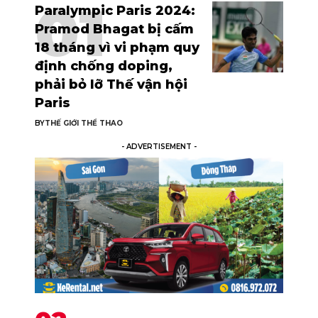
Paralympic Paris 2024:
Pramod Bhagat bị cấm
18 tháng vì vi phạm quy
định chống doping,
phải bỏ lỡ Thế vận hội
Paris
BY
THẾ GIỚI THỂ THAO
- ADVERTISEMENT -