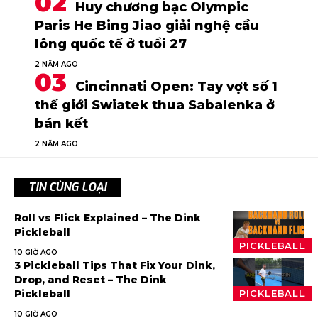
Huy chương bạc Olympic
Paris He Bing Jiao giải nghệ cầu
lông quốc tế ở tuổi 27
2 NĂM AGO
Cincinnati Open: Tay vợt số 1
thế giới Swiatek thua Sabalenka ở
bán kết
2 NĂM AGO
TIN CÙNG LOẠI
Roll vs Flick Explained – The Dink
Pickleball
PICKLEBALL
10 GIỜ AGO
3 Pickleball Tips That Fix Your Dink,
Drop, and Reset – The Dink
Pickleball
PICKLEBALL
10 GIỜ AGO