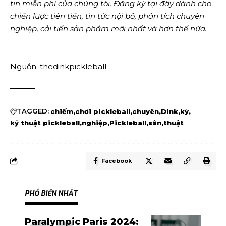
tin miễn phí của chúng tôi.
Đăng ký tại đây
dành cho
chiến lược tiên tiến, tin tức nội bộ, phân tích chuyên
nghiệp, cải tiến sản phẩm mới nhất và hơn thế nữa.
Nguồn: thedinkpickleball
TAGGED:
chiếm
chơi pickleball
chuyên
Dink
ký
kỷ thuật pickleball
nghiệp
Pickleball
sân
thuật
Facebook
PHỔ BIẾN NHẤT
Paralympic Paris 2024: