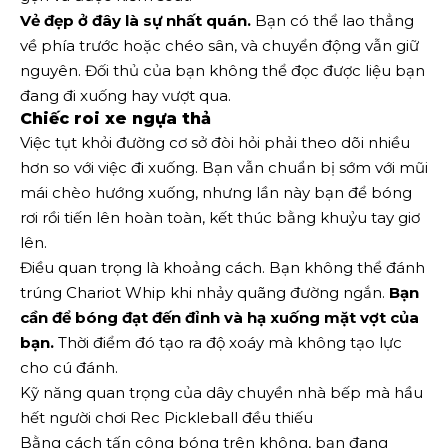
Vẻ đẹp ở đây là sự nhất quán.
Bạn có thể lao thẳng
về phía trước hoặc chéo sân, và chuyển động vẫn giữ
nguyên. Đối thủ của bạn không thể đọc được liệu bạn
đang đi xuống hay vượt qua.
Chiếc roi xe ngựa thả
Việc tụt khỏi đường cơ sở đòi hỏi phải theo dõi nhiều
hơn so với việc đi xuống. Bạn vẫn chuẩn bị sớm với mũi
mái chèo hướng xuống, nhưng lần này bạn để bóng
rơi rồi tiến lên hoàn toàn, kết thúc bằng khuỷu tay giơ
lên.
Điều quan trọng là khoảng cách. Bạn không thể đánh
trúng Chariot Whip khi nhảy quãng đường ngắn.
Bạn
cần để bóng đạt đến đỉnh và hạ xuống mặt vợt của
bạn.
Thời điểm đó tạo ra độ xoáy mà không tạo lực
cho cú đánh.
Kỹ năng quan trọng của dây chuyền nhà bếp mà hầu
hết người chơi Rec Pickleball đều thiếu
Bằng cách tấn công bóng trên không, bạn đang