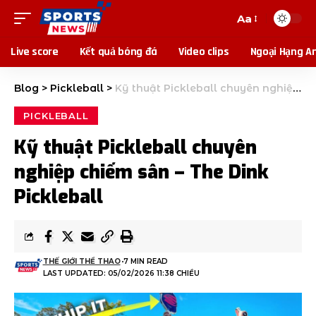
Aa
Live score
Kết quả bóng đá
Video clips
Ngoại Hạng A
Blog
>
Pickleball
>
Kỹ thuật Pickleball chuyên nghiệp chiếm sân – The Dink Pickleball
PICKLEBALL
Kỹ thuật Pickleball chuyên
nghiệp chiếm sân – The Dink
Pickleball
THẾ GIỚI THỂ THAO
7 MIN READ
LAST UPDATED: 05/02/2026 11:38 CHIỀU