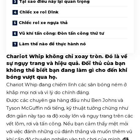
Tại sao điều này lại quan trọng
Chiếc xe roi Dink
Chiếc roi xe ngựa thả
Vũ khí tấn công: Đòn tấn công thứ tư
Làm thế nào để thực hành nó
Chariot Whip không chỉ xoay tròn. Đó là về
sự ngụy trang và hiệu quả. Đối thủ của bạn
không thể biết bạn đang làm gì cho đến khi
bóng vượt qua họ.
Chariot Whip đang chiếm lĩnh các sân bóng ném ở
khắp mọi nơi và vì lý do chính đáng.
Được các chuyên gia hàng đầu như Ben Johns và
Tyson McGuffin nổi tiếng, kỹ thuật tưởng chừng như
đơn giản này tạo ra độ xoáy lớn và ngụy trang trên các
vết lõm, rơi và tấn công. Nếu bạn cảm thấy mệt mỏi
với việc đánh những cú đánh thẳng và muốn thêm vũ
khí cấp độ chuyên nghiệp vào trò chơi của mình,
đã