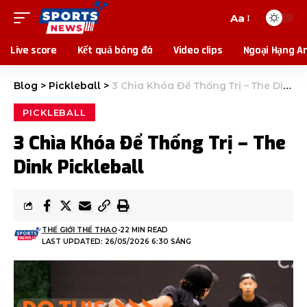
Aa
Live score
Kết quả bóng đá
Video clips
Ngoại Hạng A
Blog
>
Pickleball
>
3 Chìa Khóa Để Thống Trị – The Dink Pickleball
PICKLEBALL
3 Chìa Khóa Để Thống Trị – The
Dink Pickleball
THẾ GIỚI THỂ THAO
22 MIN READ
LAST UPDATED: 26/05/2026 6:30 SÁNG