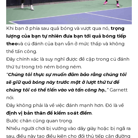
Khi bạn ở phía sau quả bóng và vượt qua nó,
trọng
lượng của bạn tự nhiên đưa bạn tới quả bóng tiếp
theo
và cú đánh của bạn vẫn ở mức thấp và không
thể tấn công.
Đây chính xác là suy nghĩ được đề cập trong cú đánh
thứ tư trong trò ném bóng ném.
“
Chúng tôi thực sự muốn đảm bảo rằng chúng tôi
sẽ giữ quả bóng này trước mặt ở lượt thứ tư để
chúng tôi có thể tiến vào và tấn công họ.
,”
Garnett
nói.
Đây không phải là về việc đánh mạnh hơn. Đó là về
định vị bản thân để kiểm soát điểm
.
Bước chân cũng quan trọng.
Nhiều người chơi bị vướng vào dây giày hoặc bị ngã ra
sau, điều này tạo điều kiện cho đối thủ tiếp cận đường