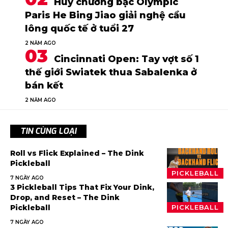
Huy chương bạc Olympic
Paris He Bing Jiao giải nghệ cầu
lông quốc tế ở tuổi 27
2 NĂM AGO
Cincinnati Open: Tay vợt số 1
thế giới Swiatek thua Sabalenka ở
bán kết
2 NĂM AGO
TIN CÙNG LOẠI
Roll vs Flick Explained – The Dink
Pickleball
PICKLEBALL
7 NGÀY AGO
3 Pickleball Tips That Fix Your Dink,
Drop, and Reset – The Dink
Pickleball
PICKLEBALL
7 NGÀY AGO