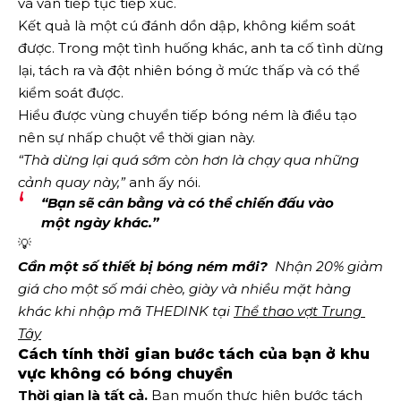
và vẫn tiếp tục tiếp xúc.
Kết quả là một cú đánh dồn dập, không kiểm soát
được. Trong một tình huống khác, anh ta cố tình dừng
lại, tách ra và đột nhiên bóng ở mức thấp và có thể
kiểm soát được.
Hiểu được vùng chuyển tiếp bóng ném là điều tạo
nên sự nhấp chuột về thời gian này.
“Thà dừng lại quá sớm còn hơn là chạy qua những
cảnh quay này,”
anh ấy nói.
“Bạn sẽ cân bằng và có thể chiến đấu vào
một ngày khác.”
💡
Cần một số thiết bị bóng ném mới?
  Nhận 20% giảm 
giá cho một số mái chèo, giày và nhiều mặt hàng 
khác khi nhập mã THEDINK tại 
Thể thao vợt Trung 
Tây
Cách tính thời gian bước tách của bạn ở khu
vực không có bóng chuyền
Thời gian là tất cả.
Bạn muốn thực hiện bước tách