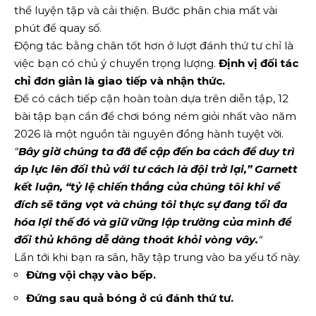
thể luyện tập và cải thiện. Bước phân chia mất vài
phút để quay số.
Động tác bằng chân tốt hơn ở lượt đánh thứ tư chỉ là
việc bạn có chủ ý chuyển trọng lượng.
Định vị đối tác
chỉ đơn giản là giao tiếp và nhận thức.
Để có cách tiếp cận hoàn toàn dựa trên diễn tập, 12
bài tập bạn cần để chơi bóng ném giỏi nhất vào năm
2026 là một nguồn tài nguyên đồng hành tuyệt vời.
“
Bây giờ chúng ta đã đề cập đến ba cách để duy trì
áp lực lên đối thủ với tư cách là đội trở lại,”
Garnett
kết luận, “tỷ lệ chiến thắng của chúng tôi khi về
đích sẽ tăng vọt và chúng tôi thực sự đang tối đa
hóa lợi thế đó và giữ vững lập trường của mình để
đối thủ không dễ dàng thoát khỏi vòng vây.
“
Lần tới khi bạn ra sân, hãy tập trung vào ba yếu tố này.
Đừng vội chạy vào bếp.
Đứng sau quả bóng ở cú đánh thứ tư.