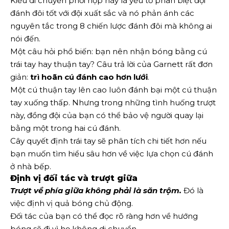
Kiểu di chuyển phối hợp này là yếu tố phân biệt đội
đánh đôi tốt với đội xuất sắc và nó phản ánh các
nguyên tắc trong 8 chiến lược đánh đôi mà không ai
nói đến.
Một câu hỏi phổ biến: bạn nên nhận bóng bằng cú
trái tay hay thuận tay? Câu trả lời của Garnett rất đơn
giản:
trì hoãn cú đánh cao hơn lưới
.
Một cú thuận tay lên cao luôn đánh bại một cú thuận
tay xuống thấp. Nhưng trong những tình huống trượt
này, đồng đội của bạn có thể bảo vệ người quay lại
bằng một trong hai cú đánh.
Cây quyết định trái tay sẽ phân tích chi tiết hơn nếu
bạn muốn tìm hiểu sâu hơn về việc lựa chọn cú đánh
ở nhà bếp.
Định vị đối tác và trượt giữa
Trượt về phía giữa không phải là săn trộm.
Đó là
việc định vị quả bóng chủ động.
Đối tác của bạn có thể đọc rõ ràng hơn về hướng
bóng sẽ đi vì họ không di chuyển.