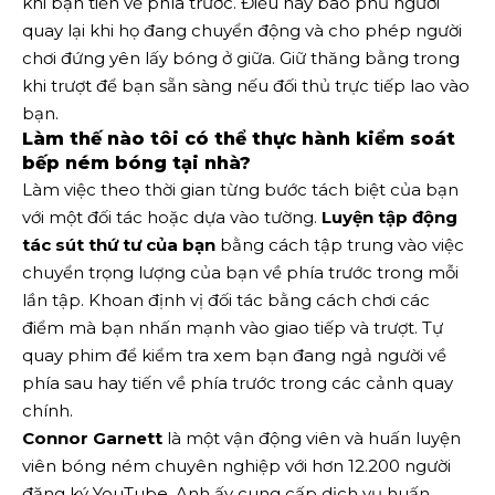
khi bạn tiến về phía trước. Điều này bao phủ người
quay lại khi họ đang chuyển động và cho phép người
chơi đứng yên lấy bóng ở giữa. Giữ thăng bằng trong
khi trượt để bạn sẵn sàng nếu đối thủ trực tiếp lao vào
bạn.
Làm thế nào tôi có thể thực hành kiểm soát
bếp ném bóng tại nhà?
Làm việc theo thời gian từng bước tách biệt của bạn
với một đối tác hoặc dựa vào tường.
Luyện tập động
tác sút thứ tư của bạn
bằng cách tập trung vào việc
chuyển trọng lượng của bạn về phía trước trong mỗi
lần tập. Khoan định vị đối tác bằng cách chơi các
điểm mà bạn nhấn mạnh vào giao tiếp và trượt. Tự
quay phim để kiểm tra xem bạn đang ngả người về
phía sau hay tiến về phía trước trong các cảnh quay
chính.
Connor Garnett
là một vận động viên và huấn luyện
viên bóng ném chuyên nghiệp với hơn 12.200 người
đăng ký YouTube. Anh ấy cung cấp dịch vụ huấn