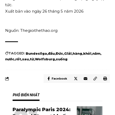
tức.
Xuất bản vào ngày 26 tháng 5 năm 2026
Nguồn: Thegioithethao.org
TAGGED:
Bundesliga
đầu
Đức
Giải
hàng
khỏi
năm
nước
rốt
sau
từ
Wolfsburg
xuống
Facebook
PHỔ BIẾN NHẤT
Paralympic Paris 2024: