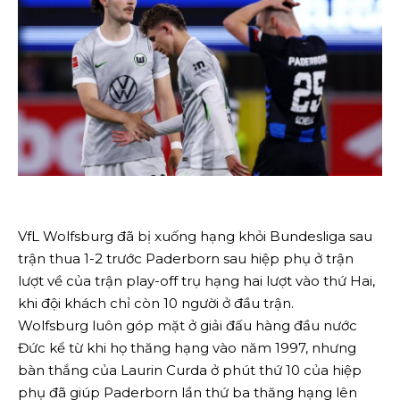
VfL Wolfsburg đã bị xuống hạng khỏi Bundesliga sau
trận thua 1-2 trước ‌Paderborn sau hiệp phụ ở trận
lượt về của trận play-off trụ hạng hai lượt vào thứ Hai,
khi đội khách chỉ còn 10 người ở đầu trận.
Wolfsburg luôn góp mặt ở giải đấu hàng đầu nước
Đức kể từ khi họ thăng hạng vào năm 1997, nhưng
⁠bàn thắng của Laurin Curda ở phút thứ 10 của hiệp
phụ đã giúp Paderborn lần thứ ba thăng hạng lên