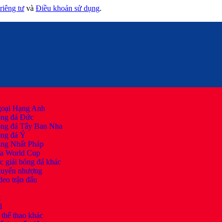
riêng tư
và
Điều khoản sử dụng
.
oại Hạng Anh
ng đá Đức
ng đá Tây Ban Nha
ng đá Ý
ng Nhất Pháp
fa World Cup
c giải bóng đá khác
uyển nhượng
deo trận đấu
t
l
thể thao khác