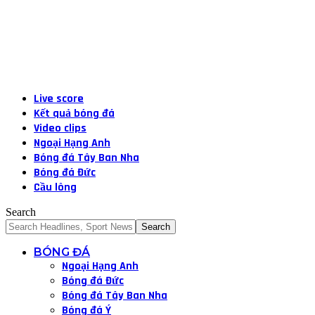
Live score
Kết quả bóng đá
Video clips
Ngoại Hạng Anh
Bóng đá Tây Ban Nha
Bóng đá Đức
Cầu lông
Search
BÓNG ĐÁ
Ngoại Hạng Anh
Bóng đá Đức
Bóng đá Tây Ban Nha
Bóng đá Ý