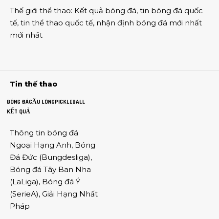
Thế giới thể thao
:
Kết quả bóng đá
,
tin bóng đá quốc
tế
,
tin thể thao
quốc tế,
nhận định bóng đá
mới nhất
mới nhất
Tin thế thao
BÓNG ĐÁ
CẦU LÔNG
PICKLEBALL
KẾT QUẢ
Thông tin
bóng đá
Ngoại Hạng Anh
,
Bóng
Đá Đức
(
Bungdesliga
),
Bóng đá Tây Ban Nha
(
LaLiga
),
Bóng đá Ý
(
SerieA
),
Giải Hạng Nhất
Pháp