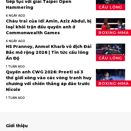
tiếp tục với giải Taipei Open
Hammering
CẦU LÔNG
6 NGÀY AGO
Cháu trai của Idi Amin, Aziz Abdul, bị
loại khỏi trận đấu quyền anh ở
Commonwealth Games
BOXING-MMA
6 NGÀY AGO
HS Prannoy, Anmol Kharb vô địch Đài
Bắc mở rộng 2026 | Tin tức cầu lông
Ấn Độ
CẦU LÔNG
1 TUẦN AGO
Quyền anh CWG 2026: Preeti số 3
thế giới xông vào các vòng tranh huy
chương với chiến thắng áp đảo trước
BOXING-MMA
Nicole
1 TUẦN AGO
Giới thiệu