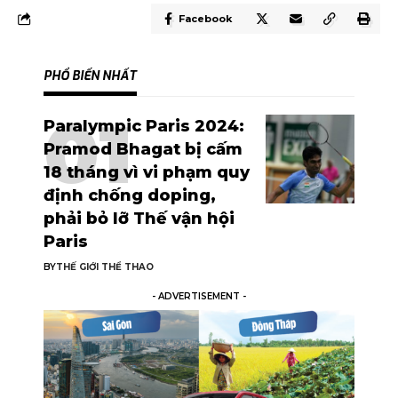
Facebook
PHỔ BIẾN NHẤT
Paralympic Paris 2024:
Pramod Bhagat bị cấm
18 tháng vì vi phạm quy
định chống doping,
phải bỏ lỡ Thế vận hội
Paris
BY
THẾ GIỚI THỂ THAO
- ADVERTISEMENT -