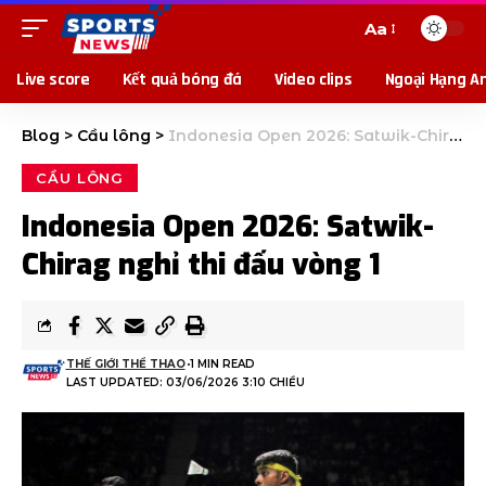
Aa
Live score
Kết quả bóng đá
Video clips
Ngoại Hạng A
Blog
>
Cầu lông
>
Indonesia Open 2026: Satwik-Chirag nghỉ thi đấu vòng 1
CẦU LÔNG
Indonesia Open 2026: Satwik-
Chirag nghỉ thi đấu vòng 1
THẾ GIỚI THỂ THAO
1 MIN READ
LAST UPDATED: 03/06/2026 3:10 CHIỀU