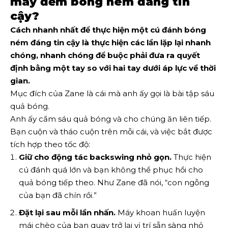
máy đếm bóng ném đáng tin
cậy?
Cách nhanh nhất để thực hiện một cú đánh bóng
ném đáng tin cậy là thực hiện các lần lặp lại nhanh
chóng, nhanh chóng để buộc phải đưa ra quyết
định bằng một tay so với hai tay dưới áp lực về thời
gian.
Mục đích của Zane là cái mà anh ấy gọi là bài tập sáu
quả bóng.
Anh ấy cầm sáu quả bóng và cho chúng ăn liên tiếp.
Bạn cuộn và tháo cuộn trên mỗi cái, và việc bắt được
tích hợp theo tốc độ:
Giữ cho động tác backswing nhỏ gọn.
Thực hiện
cú đánh quá lớn và bạn không thể phục hồi cho
quả bóng tiếp theo. Như Zane đã nói, “con ngỗng
của bạn đã chín rồi.”
Đặt lại sau mỗi lần nhấn.
Máy khoan huấn luyện
mái chèo của bạn quay trở lại vị trí sẵn sàng nhỏ