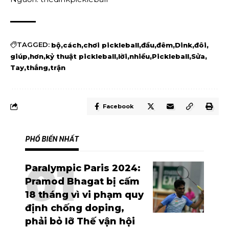
TAGGED:
bộ
cách
chơi pickleball
đầu
đêm
Dink
đôi
giúp
hơn
kỷ thuật pickleball
lời
nhiều
Pickleball
Sửa
Tay
thắng
trận
Facebook
PHỔ BIẾN NHẤT
Paralympic Paris 2024:
Pramod Bhagat bị cấm
18 tháng vì vi phạm quy
định chống doping,
phải bỏ lỡ Thế vận hội