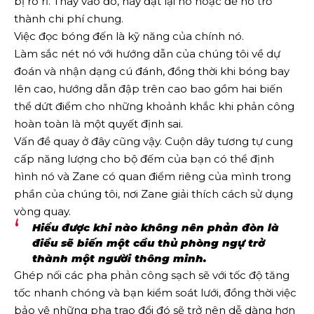
bị rò rỉ. Thay vào đó, hãy đặt lại nó hoặc để nó trở
thành chi phí chung.
Việc đọc bóng đến là kỹ năng của chính nó.
Làm sắc nét nó với hướng dẫn của chúng tôi về dự
đoán và nhận dạng cú đánh, đồng thời khi bóng bay
lên cao, hướng dẫn đập trên cao bao gồm hai biến
thể dứt điểm cho những khoảnh khắc khi phản công
hoàn toàn là một quyết định sai.
Vấn đề quay ở đây cũng vậy. Cuộn dây tương tự cung
cấp năng lượng cho bộ đếm của bạn có thể định
hình nó và Zane có quan điểm riêng của mình trong
phần của chúng tôi, nơi Zane giải thích cách sử dụng
vòng quay.
Hiểu được khi nào không nên phản đòn là
điều sẽ biến một cầu thủ phòng ngự trở
thành một người thông minh.
Ghép nối các pha phản công sạch sẽ với tốc độ tăng
tốc nhanh chóng và bạn kiểm soát lưới, đồng thời việc
bảo vệ những pha trao đổi đó sẽ trở nên dễ dàng hơn