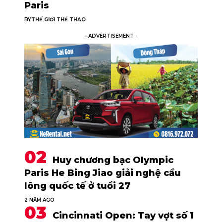
Paris
BY
THẾ GIỚI THỂ THAO
- ADVERTISEMENT -
Huy chương bạc Olympic
Paris He Bing Jiao giải nghệ cầu
lông quốc tế ở tuổi 27
2 NĂM AGO
Cincinnati Open: Tay vợt số 1