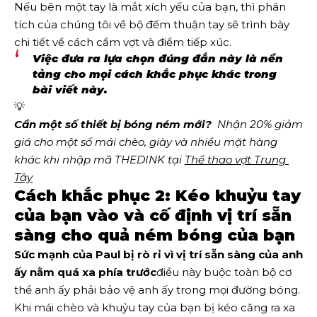
Nếu bên một tay là mắt xích yếu của bạn, thì phân
tích của chúng tôi về bộ đếm thuận tay sẽ trình bày
chi tiết về cách cầm vợt và điểm tiếp xúc.
Việc đưa ra lựa chọn đúng đắn này là nền
tảng cho mọi cách khắc phục khác trong
bài viết này.
💡
Cần một số thiết bị bóng ném mới?
  Nhận 20% giảm 
giá cho một số mái chèo, giày và nhiều mặt hàng 
khác khi nhập mã THEDINK tại 
Thể thao vợt Trung 
Tây
Cách khắc phục 2: Kéo khuỷu tay
của bạn vào và cố định vị trí sẵn
sàng cho quả ném bóng của bạn
Sức mạnh của Paul bị rò rỉ vì vị trí sẵn sàng của anh
ấy nằm quá xa phía trước
điều này buộc toàn bộ cơ
thể anh ấy phải bảo vệ anh ấy trong mọi đường bóng.
Khi mái chèo và khuỷu tay của bạn bị kéo căng ra xa