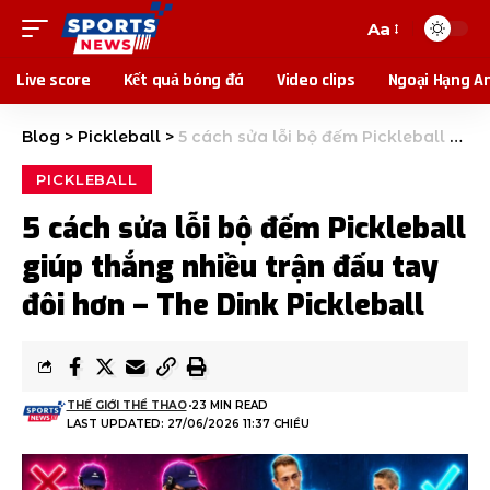
Aa
Live score
Kết quả bóng đá
Video clips
Ngoại Hạng A
Blog
>
Pickleball
>
5 cách sửa lỗi bộ đếm Pickleball giúp thắng nhiều trận đấu tay đôi hơn – The Dink Pickleball
PICKLEBALL
5 cách sửa lỗi bộ đếm Pickleball
giúp thắng nhiều trận đấu tay
đôi hơn – The Dink Pickleball
THẾ GIỚI THỂ THAO
23 MIN READ
LAST UPDATED: 27/06/2026 11:37 CHIỀU