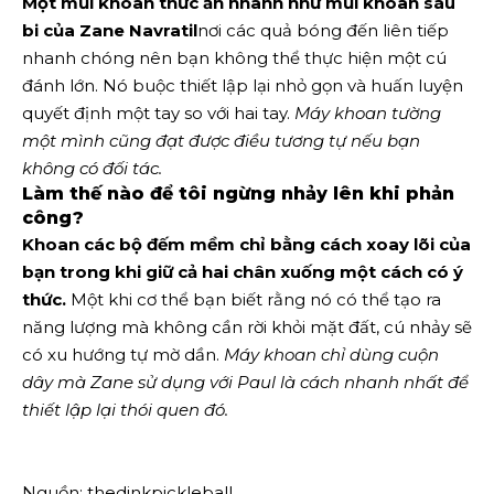
Một mũi khoan thức ăn nhanh như mũi khoan sáu
bi của Zane Navratil
nơi các quả bóng đến liên tiếp
nhanh chóng nên bạn không thể thực hiện một cú
đánh lớn. Nó buộc thiết lập lại nhỏ gọn và huấn luyện
quyết định một tay so với hai tay.
Máy khoan tường
một mình cũng đạt được điều tương tự nếu bạn
không có đối tác.
Làm thế nào để tôi ngừng nhảy lên khi phản
công?
Khoan các bộ đếm mềm chỉ bằng cách xoay lõi của
bạn trong khi giữ cả hai chân xuống một cách có ý
thức.
Một khi cơ thể bạn biết rằng nó có thể tạo ra
năng lượng mà không cần rời khỏi mặt đất, cú nhảy sẽ
có xu hướng tự mờ dần.
Máy khoan chỉ dùng cuộn
dây mà Zane sử dụng với Paul là cách nhanh nhất để
thiết lập lại thói quen đó.
Nguồn: thedinkpickleball