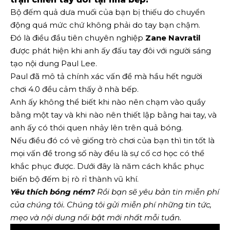
Bộ đếm quả dưa muối của bạn bị thiếu do chuyển
động quá mức chứ không phải do tay bạn chậm.
Đó là điều đầu tiên chuyên nghiệp
Zane Navratil
được phát hiện khi anh ấy đấu tay đôi với người sáng
tạo nội dung Paul Lee.
Paul đã mô tả chính xác vấn đề mà hầu hết người
chơi 4.0 đều cảm thấy ở nhà bếp.
Anh ấy không thể biết khi nào nên chạm vào quầy
bằng một tay và khi nào nên thiết lập bằng hai tay, và
anh ấy có thói quen nhảy lên trên quả bóng.
Nếu điều đó có vẻ giống trò chơi của bạn thì tin tốt là
mọi vấn đề trong số này đều là sự cố cơ học có thể
khắc phục được. Dưới đây là năm cách khắc phục
biến bộ đếm bị rò rỉ thành vũ khí.
Yêu thích bóng ném?
Rồi bạn sẽ yêu
bản tin miễn phí
của chúng tôi
. Chúng tôi gửi miễn phí những tin tức,
mẹo và nội dung nổi bật mới nhất mỗi tuần.