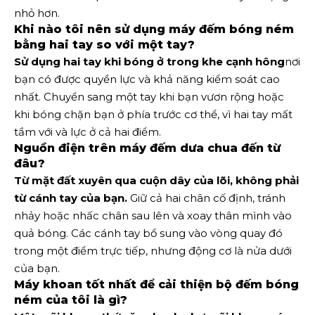
nhỏ hơn.
Khi nào tôi nên sử dụng máy đếm bóng ném
bằng hai tay so với một tay?
Sử dụng hai tay khi bóng ở trong khe cạnh hông
nơi
bạn có được quyền lực và khả năng kiểm soát cao
nhất. Chuyển sang một tay khi bạn vươn rộng hoặc
khi bóng chặn bạn ở phía trước cơ thể, vì hai tay mất
tầm với và lực ở cả hai điểm.
Nguồn điện trên máy đếm dưa chua đến từ
đâu?
Từ mặt đất xuyên qua cuộn dây của lõi, không phải
từ cánh tay của bạn.
Giữ cả hai chân cố định, tránh
nhảy hoặc nhấc chân sau lên và xoay thân mình vào
quả bóng. Các cánh tay bổ sung vào vòng quay đó
trong một điểm trực tiếp, nhưng động cơ là nửa dưới
của bạn.
Máy khoan tốt nhất để cải thiện bộ đếm bóng
ném của tôi là gì?