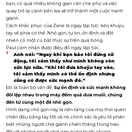
bạn, có quá nhiều không gian cần che phủ và việc
quay trở lại cánh bên kia sẽ trở thành một cuộc tranh
giành.
Cách khắc phục của Zane là ngay lập tức: kéo khuỷu
tay về phía cơ thể. Nhỏ gọn, tự tin, ổn định và đột
nhiên có một cú bật thực sự trên quả bóng.
Paul cảm nhận được điều đó ngay lập tức.
Anh nói: “Ngay khi bạn bảo tôi đừng cử
động, tôi cảm thấy như mình không còn
sức lực nữa. “Khi tôi đưa khuỷu tay vào,
tôi cảm thấy mình có thể ổn định nhưng
cũng có được sức mạnh đó.”
Đó là toàn bộ vấn đề.
Sự ổn định và sức mạnh không
đối lập nhau trong máy đếm quả dưa muối, chúng
đến từ cùng một đế nhỏ gọn.
Hình dạng nhỏ gọn này là nền tảng của mọi thói quen
chiến đấu bằng tay tốt và nó chính xác là yếu tố phân
biệt những người chơi giành chiến thắng trong trao
đổi với những người chơi nao núng trước chúng.