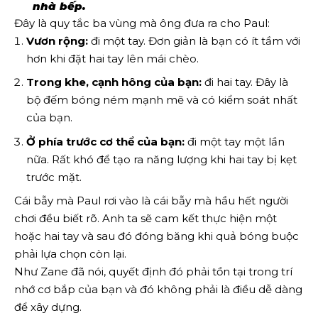
nhà bếp.
Đây là quy tắc ba vùng mà ông đưa ra cho Paul:
Vươn rộng:
đi một tay. Đơn giản là bạn có ít tầm với
hơn khi đặt hai tay lên mái chèo.
Trong khe, cạnh hông của bạn:
đi hai tay. Đây là
bộ đếm bóng ném mạnh mẽ và có kiểm soát nhất
của bạn.
Ở phía trước cơ thể của bạn:
đi một tay một lần
nữa. Rất khó để tạo ra năng lượng khi hai tay bị kẹt
trước mặt.
Cái bẫy mà Paul rơi vào là cái bẫy mà hầu hết người
chơi đều biết rõ. Anh ta sẽ cam kết thực hiện một
hoặc hai tay và sau đó đóng băng khi quả bóng buộc
phải lựa chọn còn lại.
Như Zane đã nói, quyết định đó phải tồn tại trong trí
nhớ cơ bắp của bạn và đó không phải là điều dễ dàng
để xây dựng.