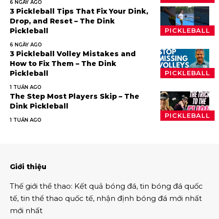
6 NGÀY AGO
3 Pickleball Tips That Fix Your Dink,
Drop, and Reset – The Dink
Pickleball
PICKLEBALL
6 NGÀY AGO
3 Pickleball Volley Mistakes and
How to Fix Them – The Dink
Pickleball
PICKLEBALL
1 TUẦN AGO
The Step Most Players Skip – The
Dink Pickleball
PICKLEBALL
1 TUẦN AGO
Giới thiệu
Thế giới thể thao
:
Kết quả bóng đá
,
tin bóng đá quốc
tế
,
tin thể thao
quốc tế,
nhận định bóng đá
mới nhất
mới nhất