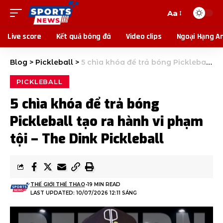
Aa
Live score
Kết quả bóng đá
Video clips
Ngoại Hạng A
Blog
>
Pickleball
>
5 chìa khóa để trả bóng Pickleball tạo ra hành vi phạm tội – The Dink Pickleball
PICKLEBALL
5 chìa khóa để trả bóng
Pickleball tạo ra hành vi phạm
tội – The Dink Pickleball
THẾ GIỚI THỂ THAO
19 MIN READ
LAST UPDATED: 10/07/2026 12:11 SÁNG