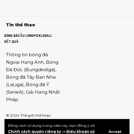
Tin thế thao
BÓNG ĐÁ
CẦU LÔNG
PICKLEBALL
KẾT QUẢ
Thông tin
bóng đá
Ngoại Hạng Anh
,
Bóng
Đá Đức
(
Bungdesliga
),
Bóng đá Tây Ban Nha
(
LaLiga
),
Bóng đá Ý
(
SerieA
),
Giải Hạng Nhất
Pháp
© 2024
Thế giới thể thao
.
Bằng cách sử dụng trang web này, bạn đồng ý với
Chính sách quyền riêng tư
và
Điều khoản sử
Accept