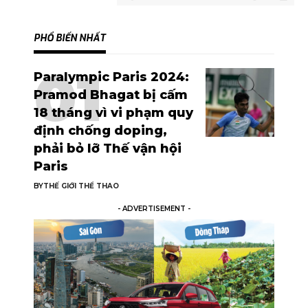
PHỔ BIẾN NHẤT
Paralympic Paris 2024:
Pramod Bhagat bị cấm
18 tháng vì vi phạm quy
định chống doping,
phải bỏ lỡ Thế vận hội
Paris
BY
THẾ GIỚI THỂ THAO
- ADVERTISEMENT -