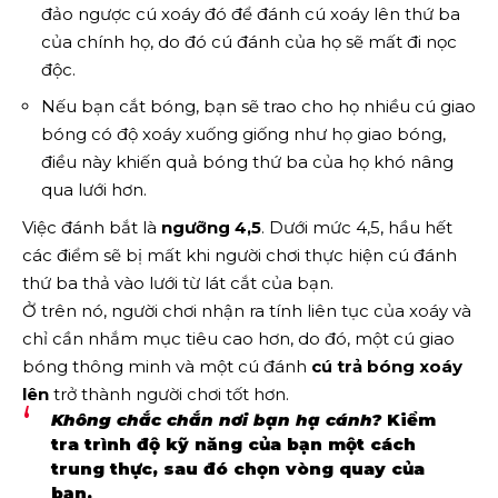
đảo ngược cú xoáy đó để đánh cú xoáy lên thứ ba
của chính họ, do đó cú đánh của họ sẽ mất đi nọc
độc.
Nếu bạn cắt bóng, bạn sẽ trao cho họ nhiều cú giao
bóng có độ xoáy xuống giống như họ giao bóng,
điều này khiến quả bóng thứ ba của họ khó nâng
qua lưới hơn.
Việc đánh bắt là
ngưỡng 4,5
. Dưới mức 4,5, hầu hết
các điểm sẽ bị mất khi người chơi thực hiện cú đánh
thứ ba thả vào lưới từ lát cắt của bạn.
Ở trên nó, người chơi nhận ra tính liên tục của xoáy và
chỉ cần nhắm mục tiêu cao hơn, do đó, một cú giao
bóng thông minh và một cú đánh
cú trả bóng xoáy
lên
trở thành người chơi tốt hơn.
Không chắc chắn nơi bạn hạ cánh?
Kiểm
tra trình độ kỹ năng của bạn một cách
trung thực, sau đó chọn vòng quay của
bạn.