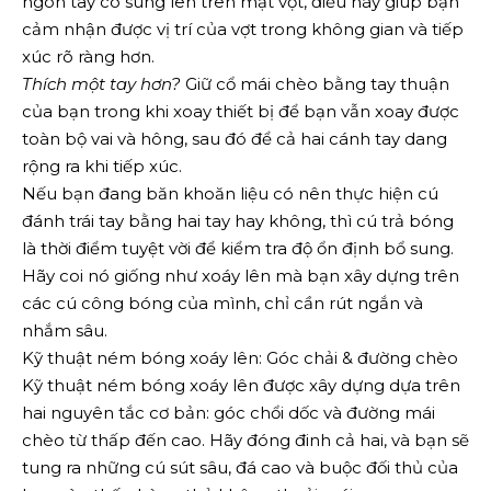
ngón tay cò súng lên trên mặt vợt, điều này giúp bạn
cảm nhận được vị trí của vợt trong không gian và tiếp
xúc rõ ràng hơn.
Thích một tay hơn?
Giữ cổ mái chèo bằng tay thuận
của bạn trong khi xoay thiết bị để bạn vẫn xoay được
toàn bộ vai và hông, sau đó để cả hai cánh tay dang
rộng ra khi tiếp xúc.
Nếu bạn đang băn khoăn liệu có nên thực hiện cú
đánh trái tay bằng hai tay hay không, thì cú trả bóng
là thời điểm tuyệt vời để kiểm tra độ ổn định bổ sung.
Hãy coi nó giống như xoáy lên mà bạn xây dựng trên
các cú công bóng của mình, chỉ cần rút ngắn và
nhắm sâu.
Kỹ thuật ném bóng xoáy lên: Góc chải & đường chèo
Kỹ thuật ném bóng xoáy lên được xây dựng dựa trên
hai nguyên tắc cơ bản: góc chổi dốc và đường mái
chèo từ thấp đến cao. Hãy đóng đinh cả hai, và bạn sẽ
tung ra những cú sút sâu, đá cao và buộc đối thủ của