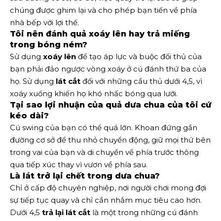
chúng được ghim lại và cho phép bạn tiến về phía
nhà bếp với lợi thế.
Tôi nên đánh quả xoáy lên hay trả miếng
trong bóng ném?
Sử dụng
xoáy lên
để tạo áp lực và buộc đối thủ của
bạn phải đảo ngược vòng xoáy ở cú đánh thứ ba của
họ. Sử dụng
lát cắt
đối với những cầu thủ dưới 4,5, vì
xoáy xuống khiến họ khó nhấc bóng qua lưới.
Tại sao lợi nhuận của quả dưa chua của tôi cứ
kéo dài?
Cú swing của bạn có thể quá lớn. Khoan đứng gần
đường cơ sở để thu nhỏ chuyển động, giữ mọi thứ bên
trong vai của bạn và di chuyển về phía trước thông
qua tiếp xúc thay vì vươn về phía sau.
Là lát trở lại chết trong dưa chua?
Chỉ ở cấp độ chuyên nghiệp, nơi người chơi mong đợi
sự tiếp tục quay và chỉ cần nhắm mục tiêu cao hơn.
Dưới 4,5
trả lại lát cắt
là một trong những cú đánh