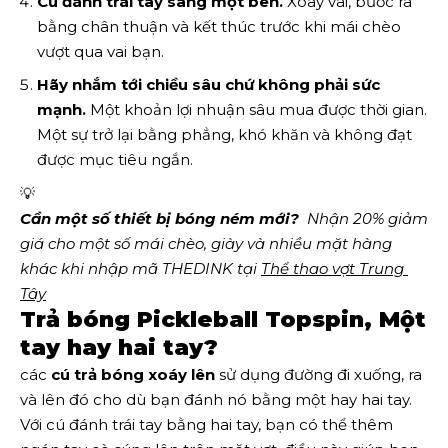
Cú đánh trái tay sang một bên.
Xoay vai, bước ra
bằng chân thuận và kết thúc trước khi mái chèo
vượt qua vai bạn.
Hãy nhắm tới chiều sâu chứ không phải sức
mạnh.
Một khoản lợi nhuận sâu mua được thời gian.
Một sự trở lại bằng phẳng, khó khăn và không đạt
được mục tiêu ngắn.
💡
Cần một số thiết bị bóng ném mới?
  Nhận 20% giảm 
giá cho một số mái chèo, giày và nhiều mặt hàng 
khác khi nhập mã THEDINK tại 
Thể thao vợt Trung 
Tây
Trả bóng Pickleball Topspin, Một
tay hay hai tay?
các
cú trả bóng xoáy lên
sử dụng đường đi xuống, ra
và lên đó cho dù bạn đánh nó bằng một hay hai tay.
Với cú đánh trái tay bằng hai tay, bạn có thể thêm