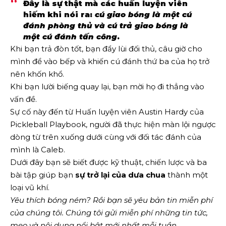
Đây là sự thật mà các huấn luyện viên
hiếm khi nói ra:
cú giao bóng là một cú
đánh phòng thủ và cú trả giao bóng là
một cú đánh tấn công
.
Khi bạn trả đòn tốt, bạn đẩy lùi đối thủ, câu giờ cho
mình để vào bếp và khiến cú đánh thứ ba của họ trở
nên khốn khổ.
Khi bạn lười biếng quay lại, bạn mời họ đi thẳng vào
vấn đề.
Sự cố này đến từ Huấn luyện viên Austin Hardy của
Pickleball Playbook, người đã thực hiện màn lội ngược
dòng từ trên xuống dưới cùng với đối tác đánh của
mình là Caleb.
Dưới đây bạn sẽ biết được kỹ thuật, chiến lược và ba
bài tập giúp bạn
sự trở lại của dưa chua
thành một
loại vũ khí.
Yêu thích bóng ném? Rồi bạn sẽ yêu
bản tin miễn phí
của chúng tôi
. Chúng tôi gửi miễn phí những tin tức,
mẹo và nội dung nổi bật mới nhất mỗi tuần.