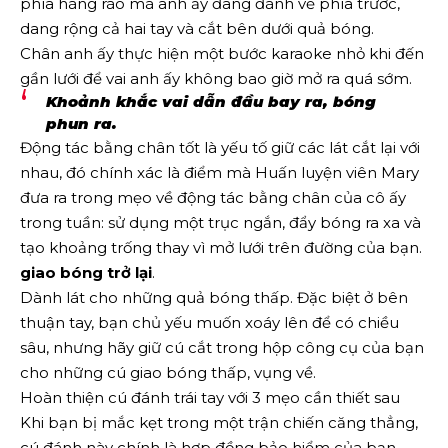
phía hàng rào mà anh ấy đang đánh về phía trước,
dang rộng cả hai tay và cắt bên dưới quả bóng.
Chân anh ấy thực hiện một bước karaoke nhỏ khi đến
gần lưới để vai anh ấy không bao giờ mở ra quá sớm.
Khoảnh khắc vai dẫn đầu bay ra, bóng
phun ra.
Động tác bằng chân tốt là yếu tố giữ các lát cắt lại với
nhau, đó chính xác là điểm mà Huấn luyện viên Mary
đưa ra trong mẹo về động tác bằng chân của cô ấy
trong tuần: sử dụng một trục ngắn, đẩy bóng ra xa và
tạo khoảng trống thay vì mở lưới trên đường của bạn.
giao bóng trở lại
.
Dành lát cho những quả bóng thấp. Đặc biệt ở bên
thuận tay, bạn chủ yếu muốn xoáy lên để có chiều
sâu, nhưng hãy giữ cú cắt trong hộp công cụ của bạn
cho những cú giao bóng thấp, vụng về.
Hoàn thiện cú đánh trái tay với 3 mẹo cần thiết sau
Khi bạn bị mắc kẹt trong một trận chiến căng thẳng,
cú đánh này chính là hợp đồng bảo hiểm của bạn