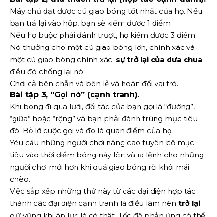
Máy chủ đạt được cú giao bóng tốt nhất của họ. Nếu
bạn trả lại vào hộp, bạn sẽ kiếm được 1 điểm.
Nếu họ buộc phải đánh trượt, họ kiếm được 3 điểm.
Nó thưởng cho một cú giao bóng lớn, chính xác và
một cú giao bóng chính xác.
sự trở lại của dưa chua
điều đó chống lại nó.
Chơi cả bên chẵn và bên lẻ và hoán đổi vai trò.
Bài tập 3, “Gọi nó” (cạnh tranh).
Khi bóng đi qua lưới, đối tác của bạn gọi là “đường”,
“giữa” hoặc “rộng” và bạn phải đánh trúng mục tiêu
đó. Bỏ lỡ cuộc gọi và đó là quan điểm của họ.
Yêu cầu những người chơi nâng cao tuyên bố mục
tiêu vào thời điểm bóng nảy lên và ra lệnh cho những
người chơi mới hơn khi quả giao bóng rời khỏi mái
chèo.
Việc sắp xếp những thứ này từ các đại diện hợp tác
thành các đại diện cạnh tranh là điều làm nên
trở lại
giữ vững khi áp lực là có thật. Tốc độ phản ứng có thể