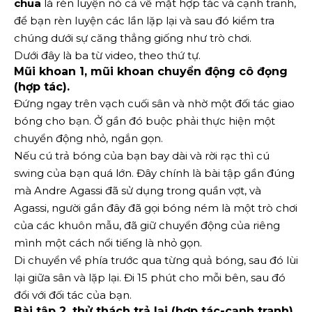
chua
là rèn luyện nó cả về mặt hợp tác và cạnh tranh,
để bạn rèn luyện các lần lặp lại và sau đó kiểm tra
chúng dưới sự căng thẳng giống như trò chơi.
Dưới đây là ba từ video, theo thứ tự.
Mũi khoan 1, mũi khoan chuyển động cô đọng
(hợp tác).
Đứng ngay trên vạch cuối sân và nhờ một đối tác giao
bóng cho bạn. Ở gần đó buộc phải thực hiện một
chuyển động nhỏ, ngắn gọn.
Nếu cú ​​trả bóng của bạn bay dài và rời rạc thì cú
swing của bạn quá lớn. Đây chính là bài tập gần đúng
mà Andre Agassi đã sử dụng trong quần vợt, và
Agassi, người gần đây đã gọi bóng ném là một trò chơi
của các khuôn mẫu, đã giữ chuyển động của riêng
mình một cách nổi tiếng là nhỏ gọn.
Di chuyển về phía trước qua từng quả bóng, sau đó lùi
lại giữa sân và lặp lại. Đi 15 phút cho mỗi bên, sau đó
đổi với đối tác của bạn.
Bài tập 2, thử thách trả lại (hợp tác-cạnh tranh).