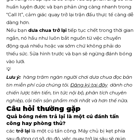
huấn luyện được và bạn phản ứng càng nhanh trong
“Call It”, cảm giác quay trở lại trận đấu thực tế càng dễ
dàng hơn.
Nếu bạn
dưa chua trở lại
tiếp tục chết trong thời gian
ngắn, nó hầu như luôn bắt nguồn từ việc chuyển
động quá nhiều hoặc vai sớm chứ không phải do
thiếu sức. Sửa hình trước và bạn sẽ ngừng đánh bóng
vào lưới.
💡
Lưu ý:
  hàng trăm ngàn người chơi dưa chua đọc bản 
tin miễn phí của chúng tôi.
Đăng ký tại đây
  dành cho 
chiến lược tiên tiến, tin tức nội bộ, phân tích chuyên 
nghiệp, cải tiến sản phẩm mới nhất và hơn thế nữa. 
Câu hỏi thường gặp
Quả bóng ném trả lại là một cú đánh tấn
công hay phòng thủ?
các
trở lại
là một cú tấn công. Máy chủ bị kẹt phía
sau đường cơ sở, do đó, việc quay trở lại sâu sẽ giúp