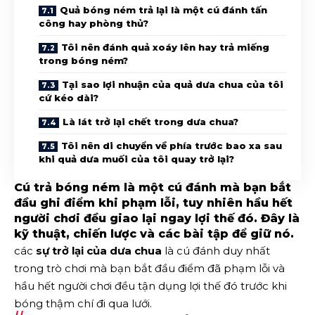
Quả bóng ném trả lại là một cú đánh tấn
công hay phòng thủ?
Tôi nên đánh quả xoáy lên hay trả miếng
trong bóng ném?
Tại sao lợi nhuận của quả dưa chua của tôi
cứ kéo dài?
Là lát trở lại chết trong dưa chua?
Tôi nên di chuyển về phía trước bao xa sau
khi quả dưa muối của tôi quay trở lại?
Cú trả bóng ném là một cú đánh mà bạn bắt
đầu ghi điểm khi phạm lỗi, tuy nhiên hầu hết
người chơi đều giao lại ngay lợi thế đó. Đây là
kỹ thuật, chiến lược và các bài tập để giữ nó.
các
sự trở lại của dưa chua
là cú đánh duy nhất
trong trò chơi mà bạn bắt đầu điểm đã phạm lỗi và
hầu hết người chơi đều tận dụng lợi thế đó trước khi
bóng thậm chí đi qua lưới.