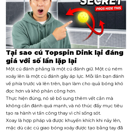
Tại sao cú Topspin Dink lại đáng
giá với số lần lặp lại
Một cú đánh phẳng là một cú đánh giữ. Một cú ném
xoáy lên là một cú đánh gây áp lực. Mỗi lần bạn đánh
về phía trước và lên trên, bạn làm cho quả bóng khó
đọc hơn và khó phản công hơn.
Thực hiện đúng, nó sẽ bổ sung thêm vết cắn mà
không cần đánh quá mạnh, và nó thúc đẩy mục tiêu
tạo ra hành vi tấn công thay vì chỉ sống sót.
Xoay là hợp pháp và được khuyến khích khi nảy lên,
mặc dù các cú giao bóng xoáy được tạo bằng tay đã