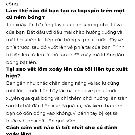
công.
Làm thế nào để bạn tạo ra topspin trên một
cú ném bóng?
Tạo xoáy lên từ cẳng tay của bạn, không phải từ vai
của bạn. Bắt đầu với đầu mái chèo hướng xuống và
mặt hơi khép lại, tiếp xúc bóng ra phía trước, đẩy về
phía trước, sau đó vuốt lên về phía tai của bạn. Trình
tự tiến lên rồi lên là thứ tạo ra độ xoáy mà không làm
bóng bật lên.
Tại sao vết lõm xoáy lên của tôi liên tục xuất
hiện?
Bạn gần như chắc chắn đang nâng và lắc lư cùng
một lúc. Trước tiên hãy lái mái chèo về phía trước
xuyên qua quả bóng và chỉ thêm chổi hướng lên trên
sau khi bắt đầu tiếp xúc. Ngoài ra, hãy kiểm tra xem
bạn có dồn bóng vào không, vì cánh tay bị kẹt sẽ
buộc vợt phải bật lên quá sớm.
Cách cầm vợt nào là tốt nhất cho cú đánh
xoáy lên?