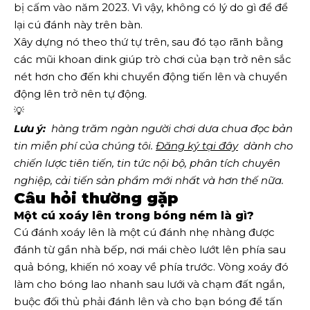
bị cấm vào năm 2023. Vì vậy, không có lý do gì để để
lại cú đánh này trên bàn.
Xây dựng nó theo thứ tự trên, sau đó tạo rãnh bằng
các mũi khoan dink giúp trò chơi của bạn trở nên sắc
nét hơn cho đến khi chuyển động tiến lên và chuyển
động lên trở nên tự động.
💡
Lưu ý:
  hàng trăm ngàn người chơi dưa chua đọc bản 
tin miễn phí của chúng tôi.
Đăng ký tại đây
  dành cho 
chiến lược tiên tiến, tin tức nội bộ, phân tích chuyên 
nghiệp, cải tiến sản phẩm mới nhất và hơn thế nữa. 
Câu hỏi thường gặp
Một cú xoáy lên trong bóng ném là gì?
Cú đánh xoáy lên là một cú đánh nhẹ nhàng được
đánh từ gần nhà bếp, nơi mái chèo lướt lên phía sau
quả bóng, khiến nó xoay về phía trước. Vòng xoáy đó
làm cho bóng lao nhanh sau lưới và chạm đất ngắn,
buộc đối thủ phải đánh lên và cho bạn bóng để tấn