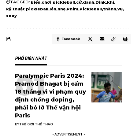
TAGGED:
biến
chơi pickleball
cử
danh
Dink
khi
kỷ thuật pickleball
lên
nhẹ
Phim
Pickleball
thành
vụ
xoay
Facebook
PHỔ BIẾN NHẤT
Paralympic Paris 2024:
Pramod Bhagat bị cấm
18 tháng vì vi phạm quy
định chống doping,
phải bỏ lỡ Thế vận hội
Paris
BY
THẾ GIỚI THỂ THAO
- ADVERTISEMENT -