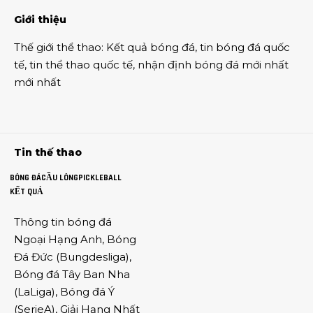
Giới thiệu
Thế giới thể thao
:
Kết quả bóng đá
,
tin bóng đá quốc
tế
,
tin thể thao
quốc tế,
nhận định bóng đá
mới nhất
mới nhất
Tin thế thao
BÓNG ĐÁ
CẦU LÔNG
PICKLEBALL
KẾT QUẢ
Thông tin
bóng đá
Ngoại Hạng Anh
,
Bóng
Đá Đức
(
Bungdesliga
),
Bóng đá Tây Ban Nha
(
LaLiga
),
Bóng đá Ý
(
SerieA
),
Giải Hạng Nhất