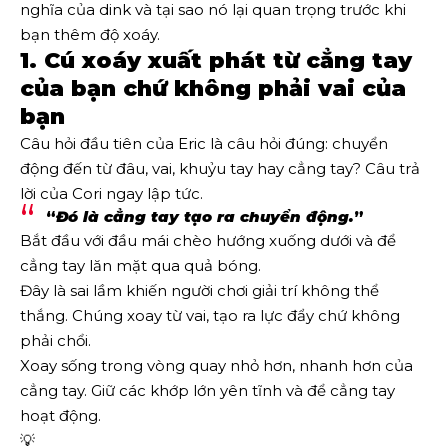
nghĩa của dink và tại sao nó lại quan trọng trước khi
bạn thêm độ xoáy.
1. Cú xoáy xuất phát từ cẳng tay
của bạn chứ không phải vai của
bạn
Câu hỏi đầu tiên của Eric là câu hỏi đúng: chuyển
động đến từ đâu, vai, khuỷu tay hay cẳng tay? Câu trả
lời của Cori ngay lập tức.
“
Đó là cẳng tay tạo ra chuyển động.
”
Bắt đầu với đầu mái chèo hướng xuống dưới và để
cẳng tay lăn mặt qua quả bóng.
Đây là sai lầm khiến người chơi giải trí không thể
thắng. Chúng xoay từ vai, tạo ra lực đẩy chứ không
phải chổi.
Xoay sống trong vòng quay nhỏ hơn, nhanh hơn của
cẳng tay. Giữ các khớp lớn yên tĩnh và để cẳng tay
hoạt động.
💡