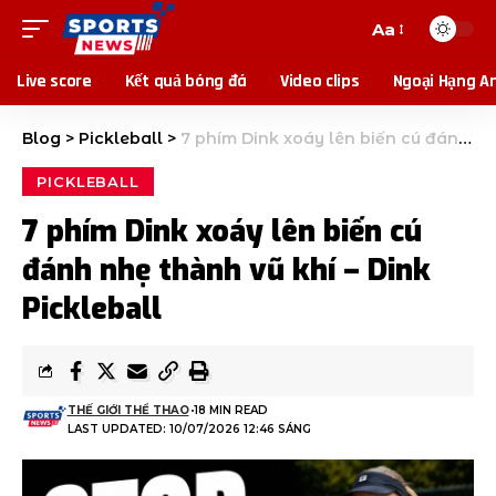
Aa
Live score
Kết quả bóng đá
Video clips
Ngoại Hạng A
Blog
>
Pickleball
>
7 phím Dink xoáy lên biến cú đánh nhẹ thành vũ khí – Dink Pickleball
PICKLEBALL
7 phím Dink xoáy lên biến cú
đánh nhẹ thành vũ khí – Dink
Pickleball
THẾ GIỚI THỂ THAO
18 MIN READ
LAST UPDATED: 10/07/2026 12:46 SÁNG