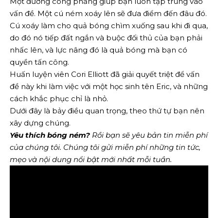
Một đường cong phẳng giúp bạn luôn tập trung vào
vấn đề. Một cú ném xoáy lên sẽ đưa điểm đến đâu đó.
Cú xoáy làm cho quả bóng chìm xuống sau khi đi qua,
do đó nó tiếp đất ngắn và buộc đối thủ của bạn phải
nhấc lên, và lực nâng đó là quả bóng mà bạn có
quyền tấn công.
Huấn luyện viên Cori Elliott đã giải quyết triệt để vấn
đề này khi làm việc với một học sinh tên Eric, và những
cách khắc phục chỉ là nhỏ.
Dưới đây là bảy điều quan trọng, theo thứ tự bạn nên
xây dựng chúng.
Yêu thích bóng ném?
Rồi bạn sẽ yêu
bản tin miễn phí
của chúng tôi
. Chúng tôi gửi miễn phí những tin tức,
mẹo và nội dung nổi bật mới nhất mỗi tuần.