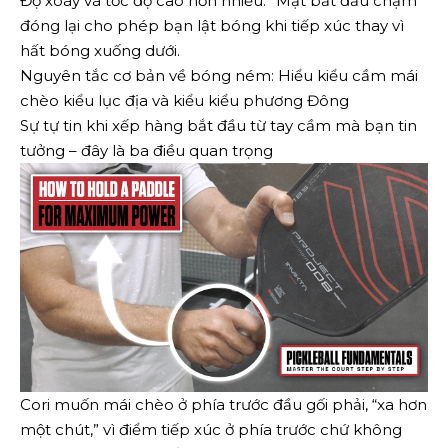
Độ xoáy và tốc độ cao hơn nhiều.” Mặt bắt đầu chạm
đóng lại cho phép bạn lật bóng khi tiếp xúc thay vì
hất bóng xuống dưới.
Nguyên tắc cơ bản về bóng ném: Hiểu kiểu cầm mái
chèo kiểu lục địa và kiểu kiểu phương Đông
Sự tự tin khi xếp hàng bắt đầu từ tay cầm mà bạn tin
tưởng – đây là ba điều quan trọng
Cori muốn mái chèo ở phía trước đầu gối phải, “xa hơn
một chút,” vì điểm tiếp xúc ở phía trước chứ không