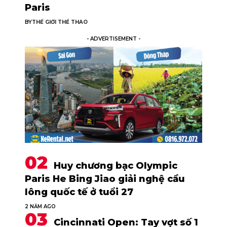
Paris
BY
THẾ GIỚI THỂ THAO
- ADVERTISEMENT -
Huy chương bạc Olympic
Paris He Bing Jiao giải nghệ cầu
lông quốc tế ở tuổi 27
2 NĂM AGO
Cincinnati Open: Tay vợt số 1