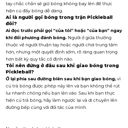
tay chắc chắn sẽ giữ bóng không bay lên để thực
hiện cú đẩy bóng dễ dàng.
Ai là người gọi bóng trong trận Pickleball
đôi?
Ai đọc trước phải gọi “của tôi” hoặc “của bạn” ngay
khi đối phương đánh bóng.
Người ở giữa thường
thuộc về người thuận tay hoặc người chơi trung tâm
hơn, nhưng một quyết định sớm, rõ ràng quan trọng
hơn bất kỳ quy tắc cố định nào.
Tôi nên đứng ở đâu sau khi giao bóng trong
Pickleball?
Ở lại phía sau đường biên sau khi bạn giao bóng,
vì
cú trả bóng được phép nảy lên và bạn không thể rút
lui nhanh chóng nếu bạn lẻn vào. Sau khi bạn thực
hiện cú trả bóng, hãy làm ngược lại và di chuyển lên
đường bếp cùng với đối tác của mình.