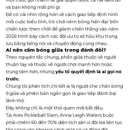
và bạn không mất phí gì.
Để có cái nhìn rộng hơn về cách giao tiếp định hình
mỗi cuộc biểu tình, trò chơi ném bóng hiện đại: bốn
chiến lược then chốt để giành chiến thắng vào năm
2026 trình bày cách các đội ưu tú sở hữu khu trung
lưu bằng tiếng nói và chuyển động cùng nhau.
Ai nên cầm bóng giữa trong đánh đôi?
Theo nguyên tắc chung, phần giữa thuộc về người
thuận tay và thuộc về người chơi mạnh hơn hoặc
trung tâm hơn, nhưng
yếu tố quyết định là ai gọi nó
trước.
Chúng tôi phân tích chi tiết ai là người che chắn bóng
ở giữa và phiên bản ngắn gọn là giao tiếp đánh bại
lãnh thổ.
Đây không chỉ là một thói quen mới bắt đầu.
Tại Ares Pickleball Slam, Anna Leigh Waters buộc
phải chiếm 60 đến 70% diện tích sân vì đội kia liên tục
tấn công vào khoảng cách giữa cô và đồng đội.