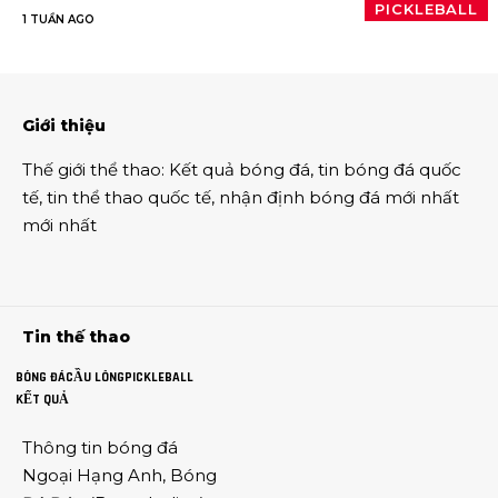
PICKLEBALL
1 TUẦN AGO
Giới thiệu
Thế giới thể thao
:
Kết quả bóng đá
,
tin bóng đá quốc
tế
,
tin thể thao
quốc tế,
nhận định bóng đá
mới nhất
mới nhất
Tin thế thao
BÓNG ĐÁ
CẦU LÔNG
PICKLEBALL
KẾT QUẢ
Thông tin
bóng đá
Ngoại Hạng Anh
,
Bóng