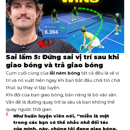
Sai lầm 5: Đứng sai vị trí sau khi
giao bóng và trả giao bóng
Cụm cuối cùng của
lỗi ném bóng
tất cả đều là về vị
trí và nó xuất hiện ngay khi bạn bắt đầu chơi trò chơi
thực sự thay vì tập luyện.
Khi đội của bạn giao bóng, bản năng là bò vào sân.
Vấn đề là đường quay trở lại sâu và bạn không thể
quay ngược thời gian.
Như huấn luyện viên nói, “miễn là một
trong các bạn có thể nhắc nhở đối tác
của mình, này, chúng tôi đang giao bóng,