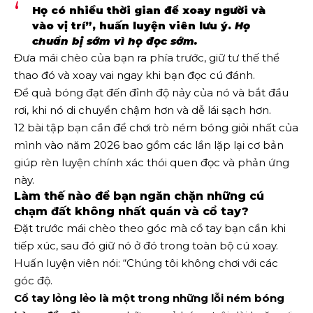
Họ có nhiều thời gian để xoay người và
vào vị trí”, huấn luyện viên lưu ý.
Họ
chuẩn bị sớm vì họ đọc sớm.
Đưa mái chèo của bạn ra phía trước, giữ tư thế thể
thao đó và xoay vai ngay khi bạn đọc cú đánh.
Để quả bóng đạt đến đỉnh độ nảy của nó và bắt đầu
rơi, khi nó di chuyển chậm hơn và dễ lái sạch hơn.
12 bài tập bạn cần để chơi trò ném bóng giỏi nhất của
mình vào năm 2026 bao gồm các lần lặp lại cơ bản
giúp rèn luyện chính xác thói quen đọc và phản ứng
này.
Làm thế nào để bạn ngăn chặn những cú
chạm đất không nhất quán và cổ tay?
Đặt trước mái chèo theo góc mà cổ tay bạn cần khi
tiếp xúc, sau đó giữ nó ở đó trong toàn bộ cú xoay.
Huấn luyện viên nói: “Chúng tôi không chơi với các
góc độ.
Cổ tay lỏng lẻo là một trong những lỗi ném bóng