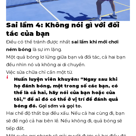
Sai lầm 4: Không nói gì với đối
tác của bạn
Điều có thể tránh được nhất
sai lầm khi mới chơi
ném bóng
là sự im lặng.
Một quả bóng lơ lửng giữa bạn và đối tác, cả hai bạn
đều nhìn nó và không ai di chuyển.
Việc sửa chữa chỉ cần một từ.
Huấn luyện viên khuyên: “Ngay sau khi
họ đánh bóng, một trong số các bạn, có
thể là cả hai, hãy nói của bạn hoặc của
tôi,” để ai đó có thể ở vị trí để đánh quả
bóng đó.
Gọi sớm và gọi to.
Hai chế độ thất bại đều xấu. Nếu cả hai cùng đi, bạn
sẽ để ngỏ cả hai bên lề. Nếu không đi, quả bóng sẽ
tiếp đất.
Một cuộc gọi nhanh sẽ giải quyết được cả hai điều đó