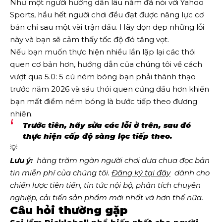
Như một người hướng dẫn lâu năm đã nói với Yahoo
Sports, hầu hết người chơi đều đạt được năng lực cơ
bản chỉ sau một vài trận đấu. Hãy dọn dẹp những lỗi
này và bạn sẽ cảm thấy tốc độ đó tăng vọt.
Nếu bạn muốn thực hiện nhiều lần lặp lại các thói
quen cơ bản hơn, hướng dẫn của chúng tôi về cách
vượt qua 5.0: 5 cú ném bóng bạn phải thành thạo
trước năm 2026 và sáu thói quen cứng đầu hơn khiến
bạn mất điểm ném bóng là bước tiếp theo đương
nhiên.
Trước tiên, hãy sửa các lỗi ở trên, sau đó
thực hiện cấp độ sàng lọc tiếp theo.
💡
Lưu ý:
  hàng trăm ngàn người chơi dưa chua đọc bản 
tin miễn phí của chúng tôi.
Đăng ký tại đây
  dành cho 
chiến lược tiên tiến, tin tức nội bộ, phân tích chuyên 
nghiệp, cải tiến sản phẩm mới nhất và hơn thế nữa. 
Câu hỏi thường gặp