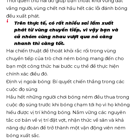
Thói quen thứ hai đó giúp bạn thoát khỏi vùng đất
vắng người, vùng chết nơi hầu hết các lỗi đánh bóng
đều xuất phát.
Trên thực tế, có rất nhiều sai lầm xuất
phát từ vùng chuyển tiếp, vì vậy bạn và
cả nhóm cùng nhau vượt qua nó càng
nhanh thì càng tốt.
Hai chiến thuật để thoát khỏi rắc rối trong vùng
chuyển tiếp của trò chơi ném bóng mang đến cho
bạn một công thức hai bước cụ thể để thực hiện
chính xác điều đó.
Định vị ngoài bóng: Bí quyết chiến thắng trong các
cuộc đọ súng
Hầu hết những người chơi bóng ném đều thua trong
cuộc đọ súng trước khi bóng chạm tới họ vì họ không
hiểu được vị trí không bóng. Nắm vững các nguyên
tắc cơ bản về vị trí đặt vợt, nhận thức về sân và khả
năng dự đoán để trở thành một vận động viên ném
bóng xuất sắc.