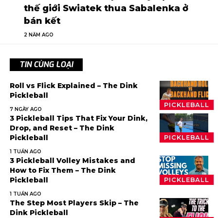
thế giới Swiatek thua Sabalenka ở
bán kết
2 NĂM AGO
TIN CÙNG LOẠI
Roll vs Flick Explained – The Dink
Pickleball
PICKLEBALL
7 NGÀY AGO
3 Pickleball Tips That Fix Your Dink,
Drop, and Reset – The Dink
Pickleball
PICKLEBALL
1 TUẦN AGO
3 Pickleball Volley Mistakes and
How to Fix Them – The Dink
Pickleball
PICKLEBALL
1 TUẦN AGO
The Step Most Players Skip – The
Dink Pickleball