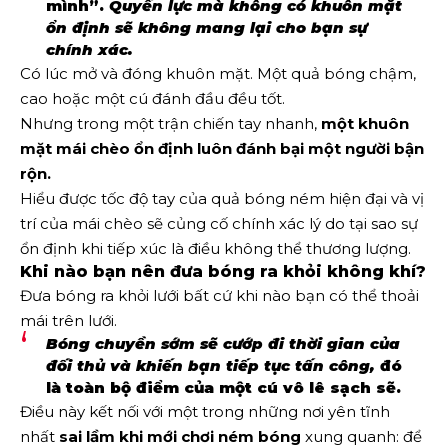
mình”.
Quyền lực mà không có khuôn mặt
ổn định sẽ không mang lại cho bạn sự
chính xác.
Có lúc mở và đóng khuôn mặt. Một quả bóng chậm,
cao hoặc một cú đánh đầu đều tốt.
Nhưng trong một trận chiến tay nhanh,
một khuôn
mặt mái chèo ổn định luôn đánh bại một người bận
rộn.
Hiểu được tốc độ tay của quả bóng ném hiện đại và vị
trí của mái chèo sẽ củng cố chính xác lý do tại sao sự
ổn định khi tiếp xúc là điều không thể thương lượng.
Khi nào bạn nên đưa bóng ra khỏi không khí?
Đưa bóng ra khỏi lưới bất cứ khi nào bạn có thể thoải
mái trên lưới.
Bóng chuyền sớm sẽ cướp đi thời gian của
đối thủ và khiến bạn tiếp tục tấn công,
đó
là toàn bộ điểm của một cú vô lê sạch sẽ.
Điều này kết nối với một trong những nơi yên tĩnh
nhất
sai lầm khi mới chơi ném bóng
xung quanh: để