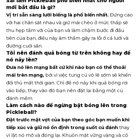
Sai lầm Pickleball phổ biến nhất cho người
mới bắt đầu là gì?
Vị trí sẵn sàng lười biếng là phổ biến nhất.
Đứng cao
với hai chân sát nhau và giữ mái chèo ở mức thấp sẽ
thu hẹp tầm với của bạn và làm chậm bước đi đầu
tiên của bạn, điều này âm thầm gây ra lỗi ở cả lưới và
đường cuối sân.
Tôi nên đánh quả bóng từ trên không hay để
nó nảy lên?
Đưa nó lên mạng bất cứ khi nào bạn có thể thoải
mái trên mạng,
bởi vì việc tung cú vô lê sớm sẽ khiến
đối thủ mất thời gian. Chỉ để nó nảy khi quả bóng rơi
vào bếp, thay vào đó bạn nên đặt lại bằng một cú
đánh mềm.
Làm cách nào để ngừng bật bóng lên trong
Pickleball?
Đặt trước mặt vợt của bạn theo góc bạn muốn khi
tiếp xúc và giữ nó ổn định trong suốt cú đánh
thay
vì lật nó mở và đóng lại. Khuôn mặt vững vàng và cổ