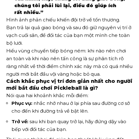
chúng tôi phải lùi lại, điều đó giúp ích
rất nhiều.”
Hình ảnh phản chiếu khiến đội trở về tổn thương.
Bạn trả lại quả giao bóng và sau đó giữ nguyên vị trí ở
vạch cuối sân, để đối tác của bạn một mình che toàn
bộ lưới.
Hiểu vùng chuyển tiếp bóng ném: khi nào nên chơi
an toàn và khi nào nên tấn công là sự phân tích rõ
ràng nhất về thời điểm chính xác này mà có quá nhiều
người mới bắt đầu vội vàng hoặc bỏ qua.
Cách khắc phục vị trí đơn giản nhất cho người
mới bắt đầu chơi Pickleball là gì?
Nói qua hai khoảnh khắc mỗi điểm:
Phục vụ:
nhắc nhở nhau ở lại phía sau đường cơ sở
cho đến khi đường trả về bật lên.
Trở về:
sau khi bạn quay trở lại, hãy đứng dậy vào
bếp với đối tác của bạn.