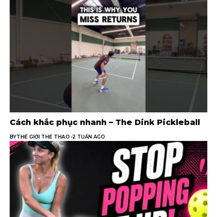
Cách khắc phục nhanh – The Dink Pickleball
BY
THẾ GIỚI THỂ THAO
2 TUẦN AGO