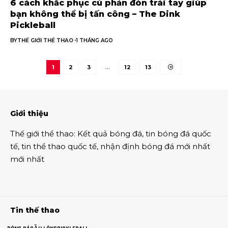
6 cách khắc phục cú phản đòn trái tay giúp
bạn không thể bị tấn công – The Dink
Pickleball
BY
THẾ GIỚI THỂ THAO
1 THÁNG AGO
1
2
3
…
12
13
Giới thiệu
Thế giới thể thao
:
Kết quả bóng đá
,
tin bóng đá quốc
tế
,
tin thể thao
quốc tế,
nhận định bóng đá
mới nhất
mới nhất
Tin thế thao