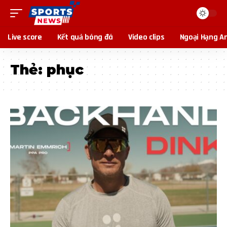
Live score
Kết quả bóng đá
Video clips
Ngoại Hạng A
Thẻ:
phục