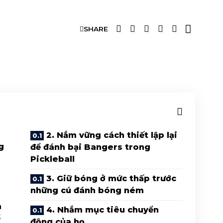
SHARE
2. Nắm vững cách thiết lập lại
g
để đánh bại Bangers trong
Pickleball
3. Giữ bóng ở mức thấp trước
những cú đánh bóng ném
a
4. Nhắm mục tiêu chuyển
ể
động của họ