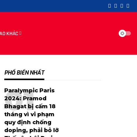
AO KHÁC
PHỔ BIẾN NHẤT
Paralympic Paris
2024: Pramod
Bhagat bị cấm 18
tháng vì vi phạm
quy định chống
doping, phải bỏ lỡ