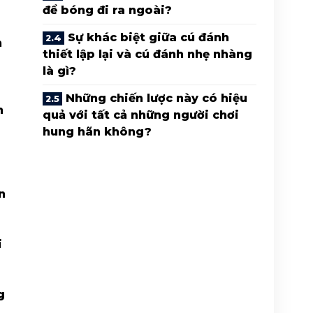
để bóng đi ra ngoài?
Sự khác biệt giữa cú đánh
h
thiết lập lại và cú đánh nhẹ nhàng
là gì?
Những chiến lược này có hiệu
n
quả với tất cả những người chơi
hung hãn không?
n
i
g