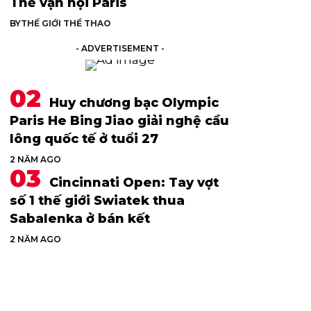
Thế vận hội Paris
BY
THẾ GIỚI THỂ THAO
- ADVERTISEMENT -
Huy chương bạc Olympic
Paris He Bing Jiao giải nghệ cầu
lông quốc tế ở tuổi 27
2 NĂM AGO
Cincinnati Open: Tay vợt
số 1 thế giới Swiatek thua
Sabalenka ở bán kết
2 NĂM AGO