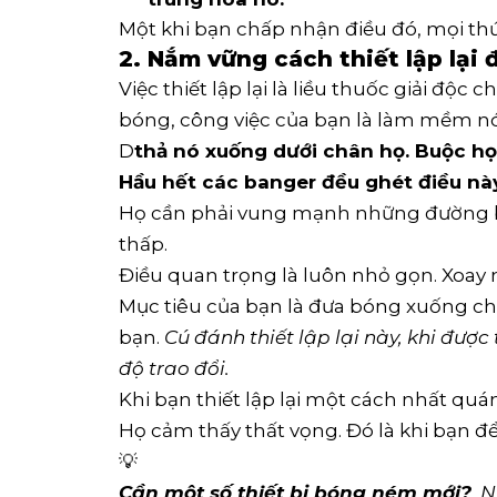
Một khi bạn chấp nhận điều đó, mọi thứ
2. Nắm vững cách thiết lập lại 
Việc thiết lập lại là liều thuốc giải độc 
bóng, công việc của bạn là làm mềm n
D
thả nó xuống dưới chân họ. Buộc họ 
Hầu hết các banger đều ghét điều này
Họ cần phải vung mạnh những đường bó
thấp.
Điều quan trọng là luôn nhỏ gọn. Xoay n
Mục tiêu của bạn là đưa bóng xuống ch
bạn.
Cú đánh thiết lập lại này, khi được
độ trao đổi.
Khi bạn thiết lập lại một cách nhất qu
Họ cảm thấy thất vọng. Đó là khi bạn để
💡
Cần một số thiết bị bóng ném mới?
  