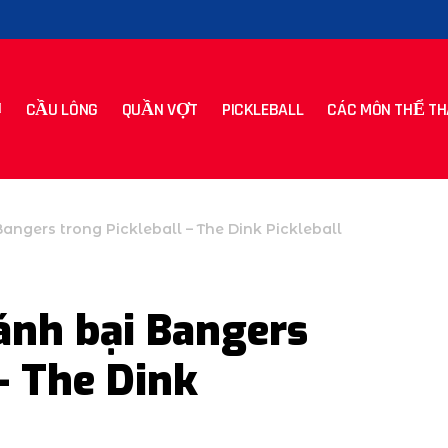
CẦU LÔNG
QUẦN VỢT
PICKLEBALL
CÁC MÔN THỂ TH
angers trong Pickleball – The Dink Pickleball
đánh bại Bangers
– The Dink