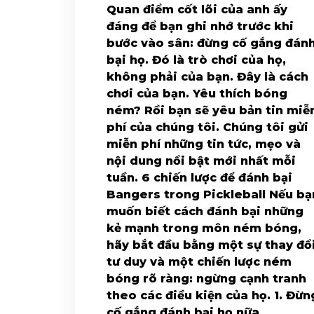
Quan điểm cốt lõi của anh ấy
đáng để bạn ghi nhớ trước khi
bước vào sân: đừng cố gắng đán
bại họ. Đó là trò chơi của họ,
không phải của bạn. Đây là cách
chơi của bạn. Yêu thích bóng
ném? Rồi bạn sẽ yêu bản tin miễ
phí của chúng tôi. Chúng tôi gửi
miễn phí những tin tức, mẹo và
nội dung nổi bật mới nhất mỗi
tuần. 6 chiến lược để đánh bại
Bangers trong Pickleball Nếu bạ
muốn biết cách đánh bại những
kẻ mạnh trong môn ném bóng,
hãy bắt đầu bằng một sự thay đổ
tư duy và một chiến lược ném
bóng rõ ràng: ngừng cạnh tranh
theo các điều kiện của họ. 1. Đừn
cố gắng đánh bại họ nữa