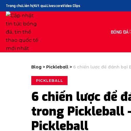
Trang chủ
Liên hệ
Kết quả
Livescore
Video Clips
BÓNG ĐÁ
Blog
>
Pickleball
>
6 chiến lược để đánh bại B
PICKLEBALL
6 chiến lược để 
trong Pickleball 
Pickleball