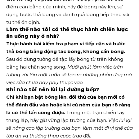
điểm cân bằng của mình, hãy để bóng nảy lên, sử
dụng bước thả bóng và đánh quả bóng tiếp theo với
tư thế ổn định.
Làm thế nào tôi có thể thực hành chiến lược
ăn uống này ở nhà?
Thực hành bài kiểm tra phạm vi tiếp cận và bước
thả bóng bằng động tác bóng, không cần bóng.
Sau đó dùng tường để tập lấy bóng từ trên không
bằng hai chân song song.
Mười phút làm việc trên
tường vài lần một tuần sẽ tạo ra những phản ứng mà
việc sửa chữa này phụ thuộc vào.
Khi nào tôi nên lùi lại đường bếp?
Chỉ khi bạn bật bóng lên, đối thủ của bạn mới có
thể đánh đầu vào hoặc khi cú ném của bạn rõ ràng
là có thể tấn công được.
Trong một trận chiến tay
trung lập, hãy giữ vững lập trường của bạn.
Việc lùi lại
sẽ nâng cao lập trường của bạn, làm mất đi vị thế của
tòa án và thường thua cuộc trao đổi.