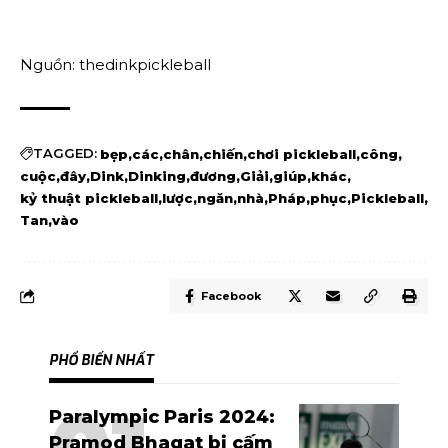
Nguồn: thedinkpickleball
TAGGED:
bẹp
các
chân
chiến
chơi pickleball
công
cuộc
đây
Dink
Dinking
đương
Giải
giúp
khác
kỷ thuật pickleball
lược
ngăn
nhà
Pháp
phục
Pickleball
Tan
vào
Facebook
PHỔ BIẾN NHẤT
Paralympic Paris 2024:
Pramod Bhagat bị cấm