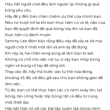
Hầu hết người chơi đều làm ngược lại những gì quả
bóng yêu cầu.
Hãy để ý đến bàn chân chiếm ưu thế của chính bạn.
Nếu nó trượt trở lại khi bạn thực hiện cú vô lê, não của
bạn đã quyết định để quả bóng nảy lên và bạn đã
thực hiện cú đánh muộn.
Sammy Lee đảm bảo rằng điều này đã xảy ra với mọi
người chơi ít nhất một lần và anh ấy đã đúng.
Khi nảy ra, hai chân song song sẽ làm bạn bị kẹt.
Không có chỗ cho việc rút lui, vì vậy bạn nhảy bóng
ngắn và búng cổ tay để sống sót.
Thay vào đó, hãy thả bước vào tư thế nửa đóng,
khoảng 45 độ, với đầu gối sau cho bạn không gian để
làm việc.
Từ đó, bạn có thể thực hiện các cú ném xoáy lên, tạt
bóng, tấn công hoặc lốp bóng, tất cả đều từ cùng
một thiết lập.
Hãy kết hợp nó với các bài tập luyện tập bóng ném