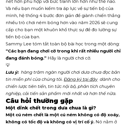
nét hơn phù hợp với bức tranh lớn hơn như thế nào.
Và nếu bạn muốn kiểm tra áp lực về sự tiến bộ của
mình, hệ thống 4 bước đơn giản để giành chiến thắng
nhiều trò chơi ném bóng hơn vào năm 2026 sẽ cung
cấp cho bạn một khuôn khổ thực sự để đo lường sự
tiến bộ của bạn.
Sammy Lee tóm tắt toàn bộ bài học trong một dòng:
“Các bạn đang chơi cờ trong khi rất nhiều người chỉ
đang đánh bóng.”
Hãy là người chơi cờ.
💡
Lưu ý:
  hàng trăm ngàn người chơi dưa chua đọc bản 
tin miễn phí của chúng tôi.
Đăng ký tại đây
  dành cho 
chiến lược tiên tiến, tin tức nội bộ, phân tích chuyên 
nghiệp, cải tiến sản phẩm mới nhất và hơn thế nữa. 
Câu hỏi thường gặp
Một dink chết trong dưa chua là gì?
Một cú ném chết là một cú ném không có độ xoáy,
không có tốc độ và không có vị trí cố ý.
Nó nằm ở