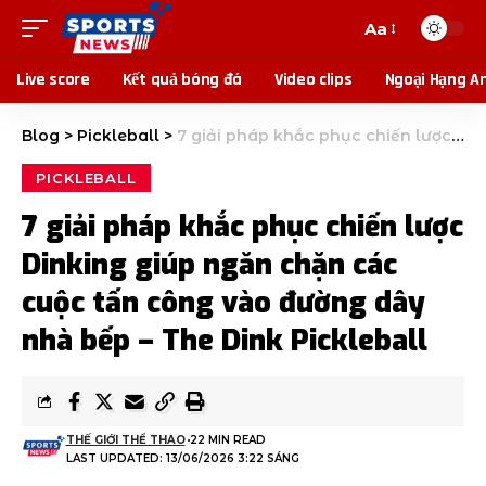
Aa
Live score
Kết quả bóng đá
Video clips
Ngoại Hạng A
Blog
>
Pickleball
>
7 giải pháp khắc phục chiến lược Dinking giúp ngăn chặn các cuộc tấn công vào đường dây nhà bếp – The Dink Pickleball
PICKLEBALL
7 giải pháp khắc phục chiến lược
Dinking giúp ngăn chặn các
cuộc tấn công vào đường dây
nhà bếp – The Dink Pickleball
THẾ GIỚI THỂ THAO
22 MIN READ
LAST UPDATED: 13/06/2026 3:22 SÁNG