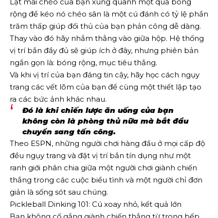
Lật mái chèo của bạn xung quanh một quả bóng
rộng để kéo nó chéo sân là một cú đánh có tỷ lệ phần
trăm thấp giúp đối thủ của bạn phản công dễ dàng.
Thay vào đó hãy nhắm thẳng vào giữa hộp. Hệ thống
vị trí bắn đầy đủ sẽ giúp ích ở đây, nhưng phiên bản
ngắn gọn là: bóng rộng, mục tiêu thẳng.
Và khi vị trí của bạn đáng tin cậy, hãy học cách ngụy
trang các vết lõm của bạn để cùng một thiết lập tạo
ra các bức ảnh khác nhau.
Đó là khi chiến lược ăn uống của bạn
không còn là phòng thủ nữa mà bắt đầu
chuyển sang tấn công.
Theo ESPN, những người chơi hàng đầu ở mọi cấp độ
đều ngụy trang và đặt vị trí bắn tín dụng như một
ranh giới phân chia giữa một người chơi giành chiến
thắng trong các cuộc biểu tình và một người chỉ đơn
giản là sống sót sau chúng.
Pickleball Dinking 101: Cú xoay nhỏ, kết quả lớn
Bạn không cố gắng giành chiến thắng từ trong bếp.