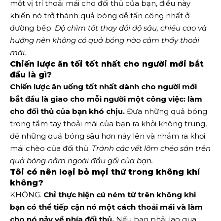
một vị trí thoải mái cho đối thủ của bạn, điều này
khiến nó trở thành quả bóng dễ tấn công nhất ở
đường bếp.
Độ chìm tốt thay đổi độ sâu, chiều cao và
hướng nên không có quả bóng nào cảm thấy thoải
mái.
Chiến lược ăn tối tốt nhất cho người mới bắt
đầu là gì?
Chiến lược ăn uống tốt nhất dành cho người mới
bắt đầu là giao cho mỗi người một công việc: làm
cho đối thủ của bạn khó chịu.
Đưa những quả bóng
trong tầm tay thoải mái của bạn ra khỏi không trung,
để những quả bóng sâu hơn nảy lên và nhắm ra khỏi
mái chèo của đối thủ.
Tránh các vết lõm chéo sân trên
quả bóng nằm ngoài đầu gối của bạn.
Tôi có nên loại bỏ mọi thứ trong không khí
không?
KHÔNG.
Chỉ thực hiện cú ném từ trên không khi
bạn có thể tiếp cận nó một cách thoải mái và làm
cho nó nảy về phía đối thủ.
Nếu bạn phải lao qua