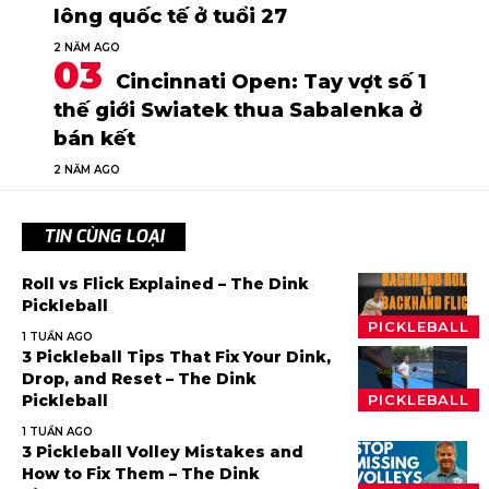
lông quốc tế ở tuổi 27
2 NĂM AGO
Cincinnati Open: Tay vợt số 1
thế giới Swiatek thua Sabalenka ở
bán kết
2 NĂM AGO
TIN CÙNG LOẠI
Roll vs Flick Explained – The Dink
Pickleball
PICKLEBALL
1 TUẦN AGO
3 Pickleball Tips That Fix Your Dink,
Drop, and Reset – The Dink
Pickleball
PICKLEBALL
1 TUẦN AGO
3 Pickleball Volley Mistakes and
How to Fix Them – The Dink