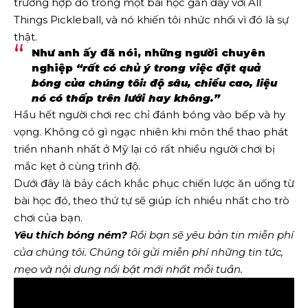
trường hợp đó trong một bài học gần đây với All
Things Pickleball, và nó khiến tôi nhức nhối vì đó là sự
thật.
Như anh ấy đã nói, những người chuyên
nghiệp
“rất có chủ ý trong việc đặt quả
bóng của chúng tôi: độ sâu, chiều cao, liệu
nó có thấp trên lưới hay không.”
Hầu hết người chơi rec chỉ đánh bóng vào bếp và hy
vọng. Không có gì ngạc nhiên khi môn thể thao phát
triển nhanh nhất ở Mỹ lại có rất nhiều người chơi bị
mắc kẹt ở cùng trình độ.
Dưới đây là bảy cách khắc phục chiến lược ăn uống từ
bài học đó, theo thứ tự sẽ giúp ích nhiều nhất cho trò
chơi của bạn.
Yêu thích bóng ném?
Rồi bạn sẽ yêu
bản tin miễn phí
của chúng tôi
. Chúng tôi gửi miễn phí những tin tức,
mẹo và nội dung nổi bật mới nhất mỗi tuần.