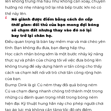
lên không trung mà hầu như không cần xoay, chuyển
hướng nó nhẹ nhàng trở lại nhà bếp trước khi nó có
thể nảy lên.
Nó giành được điểm bằng cách
ăn cắp
thời gian
: đối thủ của bạn mong đợi bóng
sẽ chạm đất nhưng thay vào đó nó lại
bay trở lại chân họ.
Điều quan trọng là bàn tay mềm mại và mái chèo yên
tĩnh. Bạn không đu đưa, bạn đang hấp thụ.
Học cách nhận bóng sớm là một bước nhảy kỹ năng
thực sự và phần của chúng tôi về việc đưa bóng lên
không trung để xây dựng hành vi tấn công cho thấy
cách va chạm kết nối với trò chơi tấn công rộng hơn
của bạn.
Bump Dink là gì: Cú ném thay đổi quả bóng ném
Cú va chạm đang nhanh chóng trở thành một trong
những cú đánh quan trọng nhất trong bóng ném
hiện đại. Kỹ thuật hung hãn này cho phép người chơi
tạo áp lực mà không cần tăng tốc độ ghi điểm.