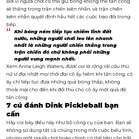
Bởi vì người chơi có thể giữ bóng không thể tấn công
sẽ thắng trong trận chiến kiên nhẫn, và trận chiến
kiên nhẫn quyết định hầu hết các cuộc trao đổi trong
bếp.
Khi bóng ném tiếp tục chiếm lĩnh đất
nước, những người chơi leo lên nhanh
nhất là những người chiến thắng trong
trận chiến đó chứ không phải những
người vung mạnh nhất.
Xem Anna Leigh Waters,
được coi là rộng rãi
cầu thủ
nữ vĩ đại nhất mọi thời đại
cô ấy hiếm khi tấn công, cô
ấy chỉ tiếp tục đưa những quả bóng thấp, không
thoải mái cho đến khi đối thủ cho cô ấy một quả để
tấn công.
7 cú đánh Dink Pickleball bạn
cần
Hãy coi bảy điều này như bộ công cụ của bạn. Bạn sẽ
không sử dụng tất cả chúng trong mỗi cuộc biểu tình,
nhưng một người chơi hoàn chỉnh có thể tiếp cận bất