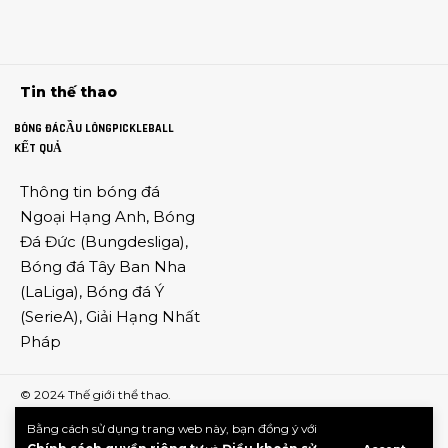
Tin thế thao
BÓNG ĐÁ
CẦU LÔNG
PICKLEBALL
KẾT QUẢ
Thông tin
bóng đá
Ngoại Hạng Anh
,
Bóng
Đá Đức
(
Bungdesliga
),
Bóng đá Tây Ban Nha
(
LaLiga
),
Bóng đá Ý
(
SerieA
),
Giải Hạng Nhất
Pháp
© 2024
Thế giới thể thao
.
Bằng cách sử dụng trang web này, bạn đồng ý với