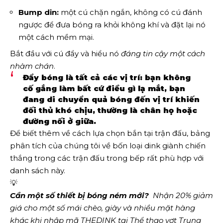
Bump din:
một cú chặn ngắn, không có cú đánh
ngược để đưa bóng ra khỏi không khí và đặt lại nó
một cách mềm mại.
Bắt đầu với cú đẩy và hiểu nó
đáng tin cậy một cách
nhàm chán
.
Đẩy bóng là tất cả các vị trí: bạn không
cố gắng làm bất cứ điều gì lạ mắt, bạn
đang di chuyển quả bóng đến vị trí khiến
đối thủ khó chịu, thường là chân họ hoặc
đường nối ở giữa.
Để biết thêm về cách lựa chọn bắn tại trận đấu, bảng
phân tích của chúng tôi về bốn loại dink giành chiến
thắng trong các trận đấu trong bếp rất phù hợp với
danh sách này.
💡
Cần một số thiết bị bóng ném mới?
  Nhận 20% giảm 
giá cho một số mái chèo, giày và nhiều mặt hàng 
khác khi nhập mã THEDINK tại 
Thể thao vợt Trung 