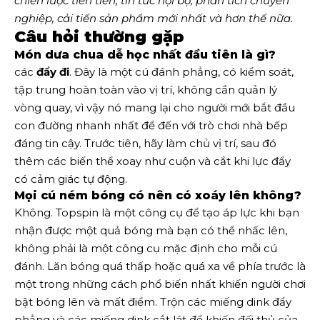
chiến lược tiên tiến, tin tức nội bộ, phân tích chuyên 
nghiệp, cải tiến sản phẩm mới nhất và hơn thế nữa. 
Câu hỏi thường gặp
Món dưa chua dễ học nhất đầu tiên là gì?
các
đẩy đi
. Đây là một cú đánh phẳng, có kiểm soát,
tập trung hoàn toàn vào vị trí, không cần quản lý
vòng quay, vì vậy nó mang lại cho người mới bắt đầu
con đường nhanh nhất để đến với trò chơi nhà bếp
đáng tin cậy. Trước tiên, hãy làm chủ vị trí, sau đó
thêm các biến thể xoay như cuộn và cắt khi lực đẩy
có cảm giác tự động.
Mọi cú ném bóng có nên có xoáy lên không?
Không. Topspin là một công cụ để tạo áp lực khi bạn
nhận được một quả bóng mà bạn có thể nhấc lên,
không phải là một công cụ mặc định cho mỗi cú
đánh. Lăn bóng quá thấp hoặc quá xa về phía trước là
một trong những cách phổ biến nhất khiến người chơi
bật bóng lên và mất điểm. Trộn các miếng dink đẩy
phẳng và các miếng dink cắt lát để khiến đối thủ của