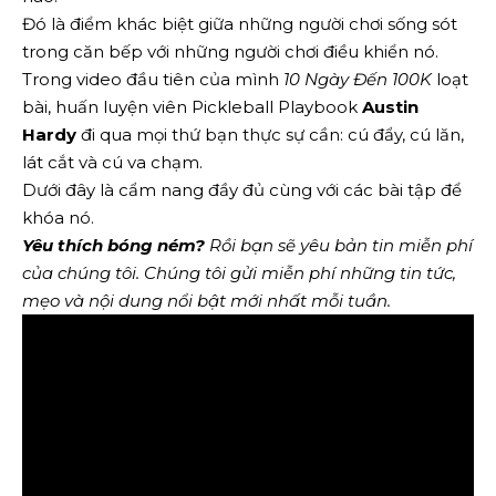
Đó là điểm khác biệt giữa những người chơi sống sót
trong căn bếp với những người chơi điều khiển nó.
Trong video đầu tiên của mình
10 Ngày Đến 100K
loạt
bài, huấn luyện viên Pickleball Playbook
Austin
Hardy
đi qua mọi thứ bạn thực sự cần: cú đẩy, cú lăn,
lát cắt và cú va chạm.
Dưới đây là cẩm nang đầy đủ cùng với các bài tập để
khóa nó.
Yêu thích bóng ném?
Rồi bạn sẽ yêu
bản tin miễn phí
của chúng tôi
. Chúng tôi gửi miễn phí những tin tức,
mẹo và nội dung nổi bật mới nhất mỗi tuần.