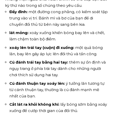
kỳ thứ nào trong số chúng theo yêu cầu.
Đẩy đinh:
một đường cong phẳng, có kiểm soát tập
trung vào vị trí. Bánh mì và bơ của bạn để di
chuyển đối thủ từ bên này sang bên kia.
lát mỏng
:
xoáy xuống khiến bóng bay lên và chết,
làm chậm toàn bộ điểm.
xoáy lên trái tay (cuộn) đi xuống:
một quả bóng
lăn, bay lên gây áp lực lên đối thủ và tấn công.
Cú đánh trái tay bằng hai tay:
thêm sự ổn định và
ngụy trang ở phía trái tay dành cho những người
chơi thích sử dụng hai tay.
Cú đánh thuận tay xoáy lên:
ý tưởng lăn tương tự
từ cánh thuận tay, thường là cú đánh mạnh mẽ
nhất của bạn.
Cắt lát ra khỏi không khí:
lấy bóng sớm bằng xoáy
xuống để cướp thời gian của đối thủ.