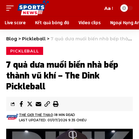
Aa
Live score
Kết quả bóng đá
Video clips
Ngoại Hạng A
Blog
>
Pickleball
>
7 quả dưa muối biến nhà bếp thành vũ khí – The Dink Pickleball
PICKLEBALL
7 quả dưa muối biến nhà bếp
thành vũ khí – The Dink
Pickleball
THẾ GIỚI THỂ THAO
18 MIN READ
LAST UPDATED: 01/07/2026 9:35 CHIỀU