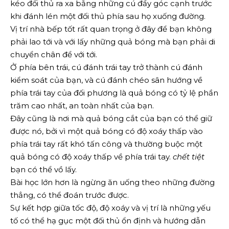
kéo đối thủ ra xa bằng những cú đẩy góc cạnh trước
khi đánh lén một đối thủ phía sau họ xuống đường.
Vị trí nhà bếp tốt rất quan trọng ở đây để bạn không
phải lao tới và với lấy những quả bóng mà bạn phải di
chuyển chân để với tới.
Ở phía bên trái, cú đánh trái tay trở thành cú đánh
kiểm soát của bạn, và cú đánh chéo sân hướng về
phía trái tay của đối phương là quả bóng có tỷ lệ phần
trăm cao nhất, an toàn nhất của bạn.
Đây cũng là nơi mà quả bóng cắt của bạn có thể giữ
được nó, bởi vì một quả bóng có độ xoáy thấp vào
phía trái tay rất khó tấn công và thường buộc một
quả bóng có độ xoáy thấp về phía trái tay.
chết tiệt
bạn có thể vồ lấy.
Bài học lớn hơn là ngừng ăn uống theo những đường
thẳng, có thể đoán trước được.
Sự kết hợp giữa tốc độ, độ xoáy và vị trí là những yếu
tố có thể hạ gục một đối thủ ổn định và hướng dẫn