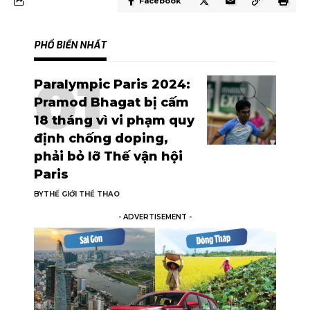
Facebook
PHỔ BIẾN NHẤT
Paralympic Paris 2024:
Pramod Bhagat bị cấm
18 tháng vì vi phạm quy
định chống doping,
phải bỏ lỡ Thế vận hội
Paris
BY
THẾ GIỚI THỂ THAO
- ADVERTISEMENT -