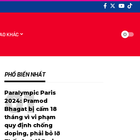
AO KHÁC
PHỔ BIẾN NHẤT
Paralympic Paris
2024: Pramod
Bhagat bị cấm 18
tháng vì vi phạm
quy định chống
doping, phải bỏ lỡ