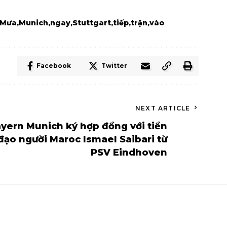
Mưa
Munich
ngay
Stuttgart
tiếp
trận
vào
Facebook
Twitter
NEXT ARTICLE
yern Munich ký hợp đồng với tiền
đạo người Maroc Ismael Saibari từ
PSV Eindhoven