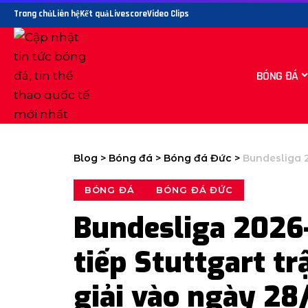
Trang chủ
Liên hệ
Kết quả
Livescore
Video Clips
BÓNG ĐÁ
Blog
>
Bóng đá
>
Bóng đá Đức
>
Bundesliga 2026-
BÓNG ĐÁ
BÓNG ĐÁ ĐỨC
Bundesliga 2026
tiếp Stuttgart 
giải vào ngày 28