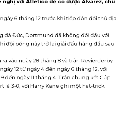
 nghị với Atletico để có được Alvarez, chủ
gày 6 tháng 12 trước khi tiếp đón đối thủ địa
óng đá Đức, Dortmund đã không đối đầu với
i đội bóng này trở lại giải đấu hàng đầu sau
ra vào ngày 28 tháng 8 và trận Revierderby
ngày 12 từ ngày 4 đến ngày 6 tháng 12, với
9 đến ngày 11 tháng 4. Trận chung kết Cúp
là 3-0, với Harry Kane ghi một hat-trick.
6