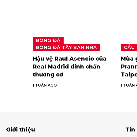
BÓNG ĐÁ
BÓNG ĐÁ TÂY BAN NHA
CẦU
Hậu vệ Raul Asencio của
Mùa g
Real Madrid dính chấn
Prann
thương cơ
Taip
1 TUẦN AGO
1 TUẦN
Giới thiệu
Tin