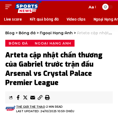
Aa
Live score
Kết quả bóng đá
Video clips
Ngoại Hạng A
Blog
>
Bóng đá
>
Ngoại Hạng Anh
>
Arteta cập nhật chấn thương của Gabriel trước trận đấu Arsenal vs Crystal Palace Premier League
BÓNG ĐÁ
NGOẠI HẠNG ANH
Arteta cập nhật chấn thương
của Gabriel trước trận đấu
Arsenal vs Crystal Palace
Premier League
THẾ GIỚI THỂ THAO
2 MIN READ
LAST UPDATED: 24/10/2025 10:59 CHIỀU