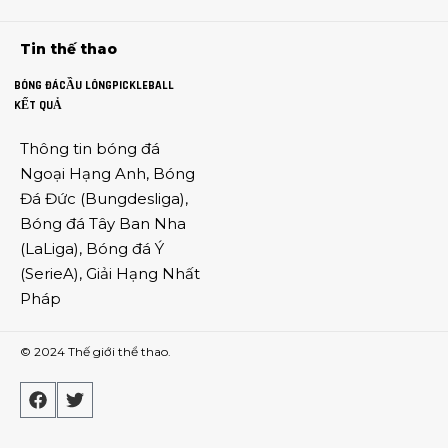
Tin thế thao
BÓNG ĐÁ
CẦU LÔNG
PICKLEBALL
KẾT QUẢ
Thông tin
bóng đá
Ngoại Hạng Anh
,
Bóng
Đá Đức
(
Bungdesliga
),
Bóng đá Tây Ban Nha
(
LaLiga
),
Bóng đá Ý
(
SerieA
),
Giải Hạng Nhất
Pháp
© 2024
Thế giới thể thao
.