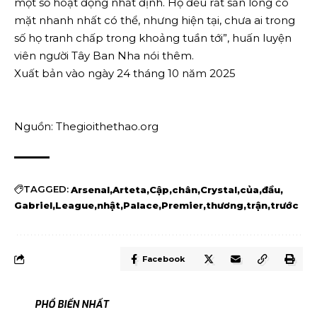
một số hoạt động nhất định. Họ đều rất sẵn lòng có
mặt nhanh nhất có thể, nhưng hiện tại, chưa ai trong
số họ tranh chấp trong khoảng tuần tới”, huấn luyện
viên người Tây Ban Nha nói thêm.
Xuất bản vào ngày 24 tháng 10 năm 2025
Nguồn: Thegioithethao.org
TAGGED:
Arsenal
Arteta
Cập
chân
Crystal
của
đầu
Gabriel
League
nhật
Palace
Premier
thương
trận
trước
Facebook
PHỔ BIẾN NHẤT