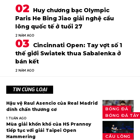
Huy chương bạc Olympic
Paris He Bing Jiao giải nghệ cầu
lông quốc tế ở tuổi 27
2 NĂM AGO
Cincinnati Open: Tay vợt số 1
thế giới Swiatek thua Sabalenka ở
bán kết
2 NĂM AGO
TIN CÙNG LOẠI
Hậu vệ Raul Asencio của Real Madrid
BÓNG ĐÁ
dính chấn thương cơ
BÓNG ĐÁ TÂY
1 TUẦN AGO
Mùa giải khốn khổ của HS Prannoy
tiếp tục với giải Taipei Open
Hammering
CẦU LÔNG