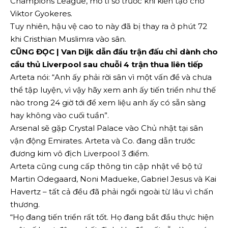
Champions League, mở tỉ số trước khi kiến ​​tạo cho
Viktor Gyokeres.
Tuy nhiên, hậu vệ cao to này đã bị thay ra ở phút 72
khi Cristhian Muslimra vào sân.
CŨNG ĐỌC | Van Dijk dẫn đầu trận đấu chỉ dành cho
cầu thủ Liverpool sau chuỗi 4 trận thua liên tiếp
Arteta nói: “Anh ấy phải rời sân vì một vấn đề và chưa
thể tập luyện, vì vậy hãy xem anh ấy tiến triển như thế
nào trong 24 giờ tới để xem liệu anh ấy có sẵn sàng
hay không vào cuối tuần”.
Arsenal sẽ gặp Crystal Palace vào Chủ nhật tại sân
vận động Emirates. Arteta và Co. đang dẫn trước
đương kim vô địch Liverpool 3 điểm.
Arteta cũng cung cấp thông tin cập nhật về bộ tứ
Martin Odegaard, Noni Madueke, Gabriel Jesus và Kai
Havertz – tất cả đều đã phải ngồi ngoài từ lâu vì chấn
thương.
“Họ đang tiến triển rất tốt. Họ đang bắt đầu thực hiện