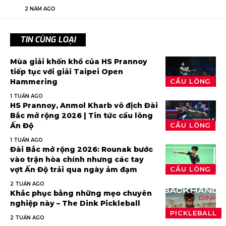
2 NĂM AGO
TIN CÙNG LOẠI
Mùa giải khốn khổ của HS Prannoy
tiếp tục với giải Taipei Open
Hammering
CẦU LÔNG
1 TUẦN AGO
HS Prannoy, Anmol Kharb vô địch Đài
Bắc mở rộng 2026 | Tin tức cầu lông
Ấn Độ
CẦU LÔNG
1 TUẦN AGO
Đài Bắc mở rộng 2026: Rounak bước
vào trận hòa chính nhưng các tay
vợt Ấn Độ trải qua ngày ảm đạm
CẦU LÔNG
2 TUẦN AGO
Khắc phục bằng những mẹo chuyên
nghiệp này – The Dink Pickleball
PICKLEBALL
2 TUẦN AGO