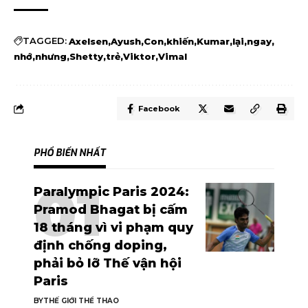
TAGGED:
Axelsen
Ayush
Con
khiến
Kumar
lại
ngay
nhớ
nhưng
Shetty
trẻ
Viktor
Vimal
Facebook
PHỔ BIẾN NHẤT
Paralympic Paris 2024:
Pramod Bhagat bị cấm
18 tháng vì vi phạm quy
định chống doping,
phải bỏ lỡ Thế vận hội
Paris
BY
THẾ GIỚI THỂ THAO