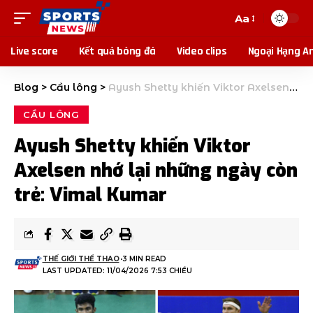
Aa
Live score
Kết quả bóng đá
Video clips
Ngoại Hạng A
Blog
>
Cầu lông
>
Ayush Shetty khiến Viktor Axelsen nhớ lại những ngày còn trẻ: Vimal Kumar
CẦU LÔNG
Ayush Shetty khiến Viktor
Axelsen nhớ lại những ngày còn
trẻ: Vimal Kumar
THẾ GIỚI THỂ THAO
3 MIN READ
LAST UPDATED: 11/04/2026 7:53 CHIỀU