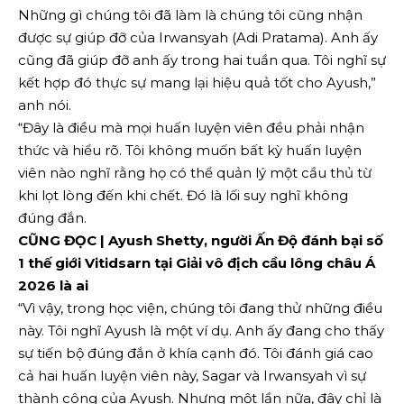
Những gì chúng tôi đã làm là chúng tôi cũng nhận
được sự giúp đỡ của Irwansyah (Adi Pratama). Anh ấy
cũng đã giúp đỡ anh ấy trong hai tuần qua. Tôi nghĩ sự
kết hợp đó thực sự mang lại hiệu quả tốt cho Ayush,”
anh nói.
“Đây là điều mà mọi huấn luyện viên đều phải nhận
thức và hiểu rõ. Tôi không muốn bất kỳ huấn luyện
viên nào nghĩ rằng họ có thể quản lý một cầu thủ từ
khi lọt lòng đến khi chết. Đó là lối suy nghĩ không
đúng đắn.
CŨNG ĐỌC | Ayush Shetty, người Ấn Độ đánh bại số
1 thế giới Vitidsarn tại Giải vô địch cầu lông châu Á
2026 là ai
“Vì vậy, trong học viện, chúng tôi đang thử những điều
này. Tôi nghĩ Ayush là một ví dụ. Anh ấy đang cho thấy
sự tiến bộ đúng đắn ở khía cạnh đó. Tôi đánh giá cao
cả hai huấn luyện viên này, Sagar và Irwansyah vì sự
thành công của Ayush. Nhưng một lần nữa, đây chỉ là