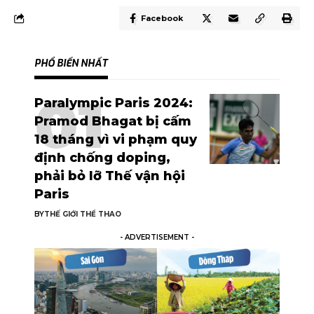
Facebook
PHỔ BIẾN NHẤT
Paralympic Paris 2024:
Pramod Bhagat bị cấm
18 tháng vì vi phạm quy
định chống doping,
phải bỏ lỡ Thế vận hội
Paris
BY
THẾ GIỚI THỂ THAO
- ADVERTISEMENT -