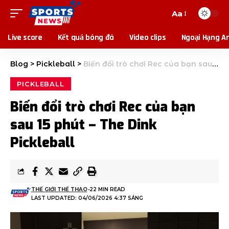
Aa
Live score
Kết quả bóng đá
Video clips
Ngoại Hạng A
Blog
>
Pickleball
>
Biến đổi trò chơi Rec của bạn sau 15 phút – The Dink Pickleball
PICKLEBALL
Biến đổi trò chơi Rec của bạn
sau 15 phút – The Dink
Pickleball
THẾ GIỚI THỂ THAO
22 MIN READ
LAST UPDATED: 04/06/2026 4:37 SÁNG