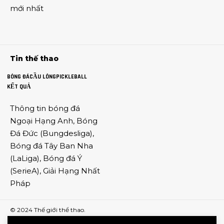
mới nhất
Tin thế thao
BÓNG ĐÁ
CẦU LÔNG
PICKLEBALL
KẾT QUẢ
Thông tin
bóng đá
Ngoại Hạng Anh
,
Bóng
Đá Đức
(
Bungdesliga
),
Bóng đá Tây Ban Nha
(
LaLiga
),
Bóng đá Ý
(
SerieA
),
Giải Hạng Nhất
Pháp
© 2024
Thế giới thể thao
.