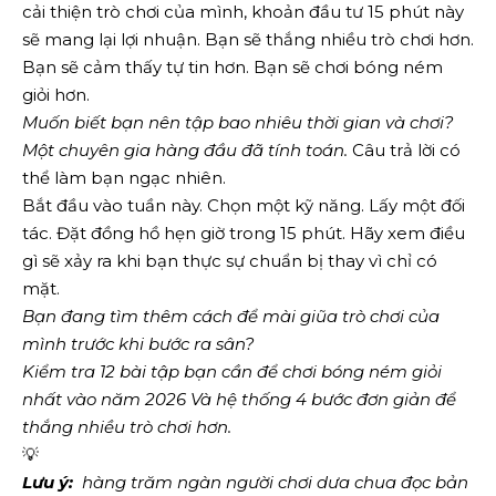
cải thiện trò chơi của mình, khoản đầu tư 15 phút này
sẽ mang lại lợi nhuận. Bạn sẽ thắng nhiều trò chơi hơn.
Bạn sẽ cảm thấy tự tin hơn. Bạn sẽ chơi bóng ném
giỏi hơn.
Muốn biết
bạn nên tập bao nhiêu thời gian và chơi
?
Một chuyên gia hàng đầu đã tính toán.
Câu trả lời có
thể làm bạn ngạc nhiên.
Bắt đầu vào tuần này. Chọn một kỹ năng. Lấy một đối
tác. Đặt đồng hồ hẹn giờ trong 15 phút. Hãy xem điều
gì sẽ xảy ra khi bạn thực sự chuẩn bị thay vì chỉ có
mặt.
Bạn đang tìm thêm cách để mài giũa trò chơi của
mình trước khi bước ra sân?
Kiểm tra
12 bài tập bạn cần để chơi bóng ném giỏi
nhất vào năm 2026
Và
hệ thống 4 bước đơn giản để
thắng nhiều trò chơi hơn
.
💡
Lưu ý:
  hàng trăm ngàn người chơi dưa chua đọc bản 