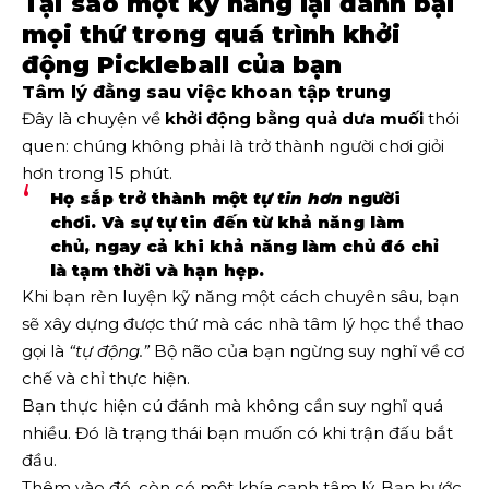
Tại sao một kỹ năng lại đánh bại
mọi thứ trong quá trình khởi
động Pickleball của bạn
Tâm lý đằng sau việc khoan tập trung
Đây là chuyện về
khởi động bằng quả dưa muối
thói
quen: chúng không phải là trở thành người chơi giỏi
hơn trong 15 phút.
Họ sắp trở thành một
tự tin hơn
người
chơi. Và sự tự tin đến từ khả năng làm
chủ, ngay cả khi khả năng làm chủ đó chỉ
là tạm thời và hạn hẹp.
Khi bạn rèn luyện kỹ năng một cách chuyên sâu, bạn
sẽ xây dựng được thứ mà các nhà tâm lý học thể thao
gọi là
“tự động.”
Bộ não của bạn ngừng suy nghĩ về cơ
chế và chỉ thực hiện.
Bạn thực hiện cú đánh mà không cần suy nghĩ quá
nhiều. Đó là trạng thái bạn muốn có khi trận đấu bắt
đầu.
Thêm vào đó, còn có một khía cạnh tâm lý. Bạn bước