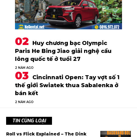
Huy chương bạc Olympic
Paris He Bing Jiao giải nghệ cầu
lông quốc tế ở tuổi 27
2 NĂM AGO
Cincinnati Open: Tay vợt số 1
thế giới Swiatek thua Sabalenka ở
bán kết
2 NĂM AGO
TIN CÙNG LOẠI
Roll vs Flick Explained – The Dink