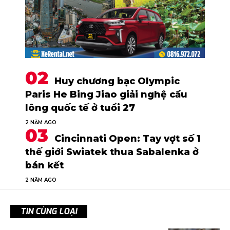
Huy chương bạc Olympic
Paris He Bing Jiao giải nghệ cầu
lông quốc tế ở tuổi 27
2 NĂM AGO
Cincinnati Open: Tay vợt số 1
thế giới Swiatek thua Sabalenka ở
bán kết
2 NĂM AGO
TIN CÙNG LOẠI