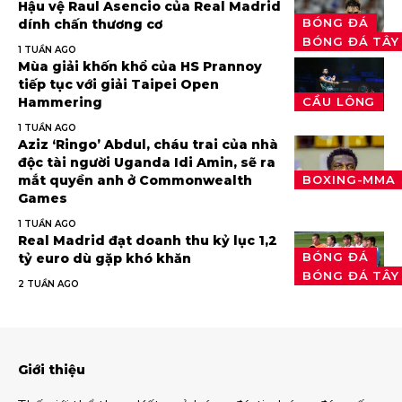
Hậu vệ Raul Asencio của Real Madrid
BÓNG ĐÁ
dính chấn thương cơ
BÓNG ĐÁ TÂY
1 TUẦN AGO
Mùa giải khốn khổ của HS Prannoy
tiếp tục với giải Taipei Open
Hammering
CẦU LÔNG
1 TUẦN AGO
Aziz ‘Ringo’ Abdul, cháu trai của nhà
độc tài người Uganda Idi Amin, sẽ ra
mắt quyền anh ở Commonwealth
BOXING-MMA
Games
1 TUẦN AGO
Real Madrid đạt doanh thu kỷ lục 1,2
BÓNG ĐÁ
tỷ euro dù gặp khó khăn
BÓNG ĐÁ TÂY
2 TUẦN AGO
Giới thiệu