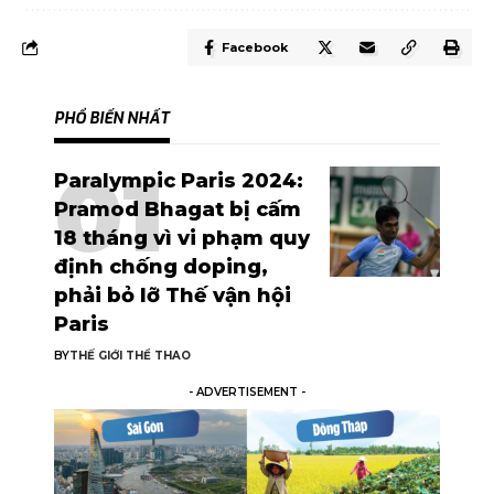
Facebook
PHỔ BIẾN NHẤT
Paralympic Paris 2024:
Pramod Bhagat bị cấm
18 tháng vì vi phạm quy
định chống doping,
phải bỏ lỡ Thế vận hội
Paris
BY
THẾ GIỚI THỂ THAO
- ADVERTISEMENT -