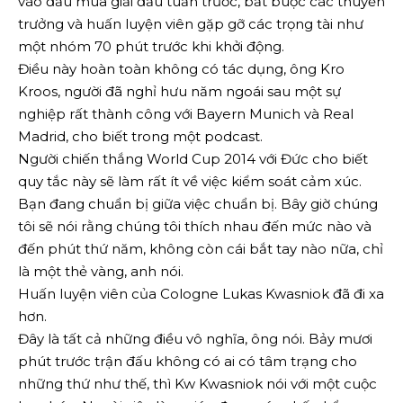
vào đầu mùa giải đấu tuần trước, bắt buộc các thuyền
trưởng và huấn luyện viên gặp gỡ các trọng tài như
một nhóm 70 phút trước khi khởi động.
Điều này hoàn toàn không có tác dụng, ông Kro
Kroos, người đã nghỉ hưu năm ngoái sau một sự
nghiệp rất thành công với Bayern Munich và Real
Madrid, cho biết trong một podcast.
Người chiến thắng World Cup 2014 với Đức cho biết
quy tắc này sẽ làm rất ít về việc kiểm soát cảm xúc.
Bạn đang chuẩn bị giữa việc chuẩn bị. Bây giờ chúng
tôi sẽ nói rằng chúng tôi thích nhau đến mức nào và
đến phút thứ năm, không còn cái bắt tay nào nữa, chỉ
là một thẻ vàng, anh nói.
Huấn luyện viên của Cologne Lukas Kwasniok đã đi xa
hơn.
Đây là tất cả những điều vô nghĩa, ông nói. Bảy mươi
phút trước trận đấu không có ai có tâm trạng cho
những thứ như thế, thì Kw Kwasniok nói với một cuộc