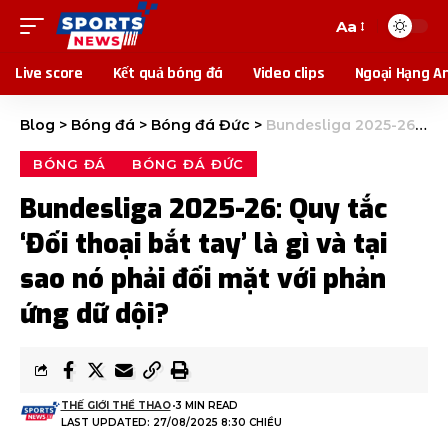
Aa
Live score
Kết quả bóng đá
Video clips
Ngoại Hạng A
Blog
>
Bóng đá
>
Bóng đá Đức
>
Bundesliga 2025-26: Quy tắc ‘Đối thoại bắt tay’ là gì và tại sao nó phải đối mặt với phản ứng dữ dội?
BÓNG ĐÁ
BÓNG ĐÁ ĐỨC
Bundesliga 2025-26: Quy tắc
‘Đối thoại bắt tay’ là gì và tại
sao nó phải đối mặt với phản
ứng dữ dội?
THẾ GIỚI THỂ THAO
3 MIN READ
LAST UPDATED: 27/08/2025 8:30 CHIỀU