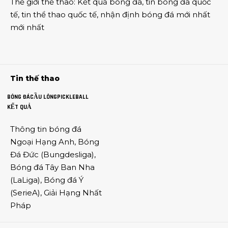
Thế giới thể thao
:
Kết quả bóng đá
,
tin bóng đá quốc
tế
,
tin thể thao
quốc tế,
nhận định bóng đá
mới nhất
mới nhất
Tin thế thao
BÓNG ĐÁ
CẦU LÔNG
PICKLEBALL
KẾT QUẢ
Thông tin
bóng đá
Ngoại Hạng Anh
,
Bóng
Đá Đức
(
Bungdesliga
),
Bóng đá Tây Ban Nha
(
LaLiga
),
Bóng đá Ý
(
SerieA
),
Giải Hạng Nhất
Pháp