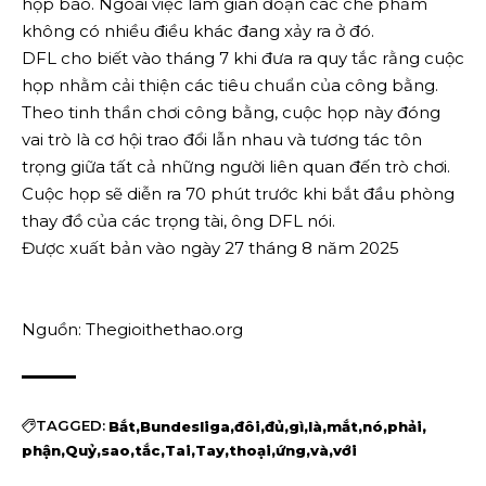
họp báo. Ngoài việc làm gián đoạn các chế phẩm
không có nhiều điều khác đang xảy ra ở đó.
DFL cho biết vào tháng 7 khi đưa ra quy tắc rằng cuộc
họp nhằm cải thiện các tiêu chuẩn của công bằng.
Theo tinh thần chơi công bằng, cuộc họp này đóng
vai trò là cơ hội trao đổi lẫn nhau và tương tác tôn
trọng giữa tất cả những người liên quan đến trò chơi.
Cuộc họp sẽ diễn ra 70 phút trước khi bắt đầu phòng
thay đồ của các trọng tài, ông DFL nói.
Được xuất bản vào ngày 27 tháng 8 năm 2025
Nguồn: Thegioithethao.org
TAGGED:
Bắt
Bundesliga
đôi
đủ
gì
là
mắt
nó
phải
phận
Quỷ
sao
tắc
Tai
Tay
thoại
ứng
và
với