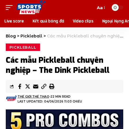
Aa
Live score
Kết quả bóng đá
Video clips
Ngoại Hạng A
Blog
>
Pickleball
>
Các mẫu Pickleball chuyên nghiệp – The Dink Pickleball
PICKLEBALL
Các mẫu Pickleball chuyên
nghiệp – The Dink Pickleball
THẾ GIỚI THỂ THAO
22 MIN READ
LAST UPDATED: 04/06/2026 11:03 CHIỀU