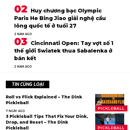
Huy chương bạc Olympic
Paris He Bing Jiao giải nghệ cầu
lông quốc tế ở tuổi 27
2 NĂM AGO
Cincinnati Open: Tay vợt số 1
thế giới Swiatek thua Sabalenka ở
bán kết
2 NĂM AGO
TIN CÙNG LOẠI
Roll vs Flick Explained – The Dink
Pickleball
PICKLEBALL
7 NGÀY AGO
3 Pickleball Tips That Fix Your Dink,
Drop, and Reset – The Dink
Pickleball
PICKLEBALL