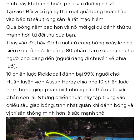
hình này khi bạn ở hoặc phía sau đường cơ sở.
Tại sao? Bởi vì cố gắng thả một quả bóng hoàn hảo
vào bếp từ sâu trong sân là rất mạo hiểm.
Quả bóng nằm cao hơn và nó mời gọi cú đánh thứ tư
mạnh hơn từ đối thủ của bạn.
Thay vào đó, hãy đánh một cú công bóng xoáy lên có
kiểm soát ở mức khoảng 80 phần trăm sức mạnh cho
người chơi đang đến (người đang di chuyển về phía
lưới).
10 chiến lược Pickleball đánh bại 99% người chơi
Huấn luyện viên Austin Hardy chia nhỏ 10 chiến lược
ném bóng giúp phân biệt những cầu thủ ưu tú với
phần còn lại. Những chiến thuật này tập trung vào
chiều sâu giao bóng, tính nhất quán khi đánh bóng và
vị trí sân thông minh hơn là sức mạnh thô.