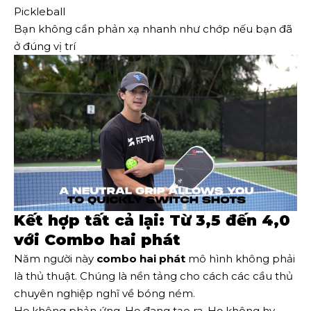
Pickleball
Bạn không cần phản xạ nhanh như chớp nếu bạn đã
ở đúng vị trí
Kết hợp tất cả lại: Từ 3,5 đến 4,0
với Combo hai phát
Năm người này
combo hai phát
mô hình không phải
là thủ thuật. Chúng là nền tảng cho cách các cầu thủ
chuyên nghiệp nghĩ về bóng ném.
Họ không phản ứng. Họ đang tạo ra. Họ không hy