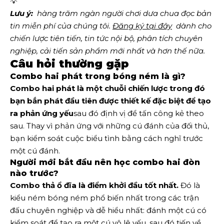
💡
Lưu ý:
  hàng trăm ngàn người chơi dưa chua đọc bản 
tin miễn phí của chúng tôi.
Đăng ký tại đây
  dành cho 
chiến lược tiên tiến, tin tức nội bộ, phân tích chuyên 
nghiệp, cải tiến sản phẩm mới nhất và hơn thế nữa. 
Câu hỏi thường gặp
Combo hai phát trong bóng ném là gì?
Combo hai phát là một chuỗi chiến lược trong đó
bạn bắn phát đầu tiên được thiết kế đặc biệt để tạo
ra phản ứng yếu
sau đó định vị để tấn công kẻ theo
sau. Thay vì phản ứng với những cú đánh của đối thủ,
bạn kiểm soát cuộc biểu tình bằng cách nghĩ trước
một cú đánh.
Người mới bắt đầu nên học combo hai đòn
nào trước?
Combo thả ổ đĩa là điểm khởi đầu tốt nhất.
Đó là
kiểu ném bóng ném phổ biến nhất trong các trận
đấu chuyên nghiệp và dễ hiểu nhất: đánh một cú có
kiểm soát để tạo ra một cú vô lê yếu, sau đó tiến về