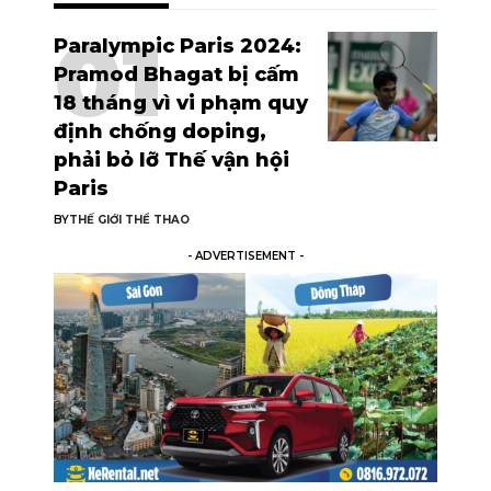
Paralympic Paris 2024:
Pramod Bhagat bị cấm
18 tháng vì vi phạm quy
định chống doping,
phải bỏ lỡ Thế vận hội
Paris
BY
THẾ GIỚI THỂ THAO
- ADVERTISEMENT -