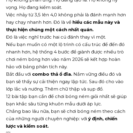
vọng. Họ đang kiểm soát.
Việc nhảy từ 3,5 lên 4,0 không phải là đánh mạnh hơn
hay chạy nhanh hơn. Đó là về
hiểu các mẫu này và
thực hiện chúng một cách nhất quán.
Đó là việc nghĩ trước hai cú đánh thay vì một.
Nếu bạn muốn có một lộ trình có cấu trúc để đến đó
nhanh hơn, hệ thống 4 bước để giành được nhiều trò
chơi ném bóng hơn vào năm 2026 sẽ kết hợp hoàn
hảo với bảng phân tích này.
Bắt đầu với
combo thả ổ đĩa.
Nắm vững điều đó và
bạn sẽ thấy sự cải thiện ngay lập tức. Sau đó cho vào
lớp lắc và nướng. Thêm chữ thập và sụp đổ.
12 bài tập bạn cần để chơi bóng ném giỏi nhất sẽ giúp
bạn khắc sâu từng khuôn mẫu dưới áp lực.
Chẳng bao lâu nữa, bạn sẽ chơi bóng ném theo cách
của những người chuyên nghiệp: với
ý định, chiến
lược và kiểm soát.