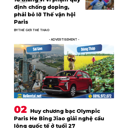
định chống doping,
phải bỏ lỡ Thế vận hội
Paris
BY
THẾ GIỚI THỂ THAO
- ADVERTISEMENT -
Huy chương bạc Olympic
Paris He Bing Jiao giải nghệ cầu
lông quốc tế ở tuổi 27