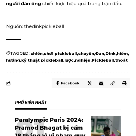
người đàn ông
chiến lược hiệu quả trong trận đấu.
Nguồn: thedinkpickleball
TAGGED:
chiến
chơi pickleball
chuyên
Đan
Dink
hiểm
hướng
kỷ thuật pickleball
lược
nghiệp
Pickleball
thoát
Facebook
PHỔ BIẾN NHẤT
Paralympic Paris 2024:
Pramod Bhagat bị cấm
18 tháng vì vi phạm quy