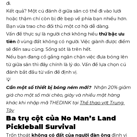
đi.
Kết quả? Một cú đánh ở giữa sân có thể đi vào lưới
hoặc thậm chí còn bị đè bẹp về phía bạn nhiều hơn.
Bạn vừa trao cho đối thủ một cơ hội dễ dàng.
Vấn đề thực sự là người chơi không hiểu
thứ bậc ưu
tiên
ở vùng đất không có người. Việc giành được điểm
sẽ đến sau cùng. Sống sót là trên hết.
Nếu bạn đang cố gắng ngăn chặn việc đưa bóng lên
từ giữa sân thì đây chính là lý do. Vấn đề lựa chọn cú
đánh bắt đầu từ vấn đề định vị.
💡
Cần một số thiết bị bóng ném mới?
  Nhận 20% giảm 
giá cho một số mái chèo, giày và nhiều mặt hàng 
khác khi nhập mã THEDINK tại 
Thể thao vợt Trung 
Tây
Ba trụ cột của No Man’s Land
Pickleball Survival
Trốn thoát
không có đất của người đàn ông
định vị