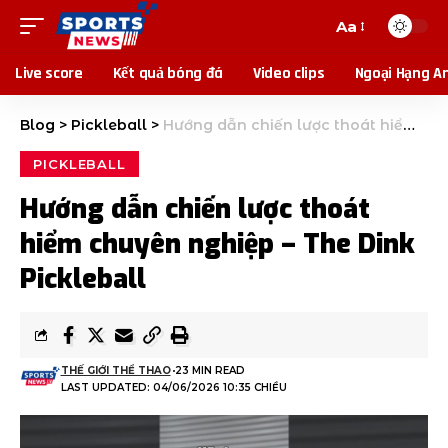
Aa
Live score
Kết quả bóng đá
Video clips
Ngoại Hạng A
Blog
>
Pickleball
>
Hướng dẫn chiến lược thoát hiểm chuyên nghiệp – The Dink Pickleball
PICKLEBALL
Hướng dẫn chiến lược thoát
hiểm chuyên nghiệp – The Dink
Pickleball
THẾ GIỚI THỂ THAO
23 MIN READ
LAST UPDATED: 04/06/2026 10:35 CHIỀU