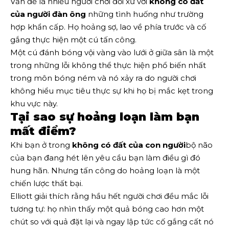
Vấn đề là nhiều người chơi đối xử với
không có đất
của người đàn ông
những tình huống như trường
hợp khẩn cấp. Họ hoảng sợ, lao về phía trước và cố
gắng thực hiện một cú tấn công.
Một cú đánh bóng vội vàng vào lưới ở giữa sân là một
trong những lỗi không thể thực hiện phổ biến nhất
trong môn bóng ném và nó xảy ra do người chơi
không hiểu mục tiêu thực sự khi họ bị mắc kẹt trong
khu vực này.
Tại sao sự hoảng loạn làm bạn
mất điểm?
Khi bạn ở trong
không có đất của con người
bộ não
của bạn đang hét lên yêu cầu bạn làm điều gì đó
hung hãn. Nhưng tấn công do hoảng loạn là một
chiến lược thất bại.
Elliott giải thích rằng hầu hết người chơi đều mắc lỗi
tương tự: họ nhìn thấy một quả bóng cao hơn một
chút so với quả đặt lại và ngay lập tức cố gắng cất nó