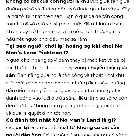
Không có đất của con người
là khu vực giữa sân giữa
đường cơ sở và đường bếp. Nó được gọi như vậy vì đây
là nơi tồi tệ nhất trên sân. Bạn ở quá xa để tấn công
mạnh mẽ và quá xa về phía trước để rút lui an toàn,
khiến đây trở thành một vị trí dễ bị tổn thương mà
hầu hết người chơi đều mắc sai lầm.
Tại sao người chơi lại hoảng sợ khi chơi No
Man’s Land Pickleball?
Người chơi hoảng sợ vì cảm thấy bị mắc kẹt và dễ bị
tổn thương trong thế giới này.
vùng chuyển tiếp giữa
sân
. Bản năng của họ là tấn công và thoát khỏi khu
vực một cách nhanh chóng, nhưng điều này thường
dẫn đến những lỗi không đáng có như những pha
đánh bóng vào lưới ở giữa sân. Hiểu rằng sự sống còn
đến trước sự hung hãn giúp người chơi giữ bình tĩnh
và đưa ra quyết định tốt hơn.
Cú đánh tốt nhất từ ​​No Man’s Land là gì?
các
cài lại
là cú sút tốt nhất từ ​​​​
không có đất của
người đàn ông
. Đó là một cú sút nhẹ nhàng, có vòng