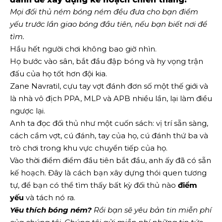
Mọi đối thủ ném bóng ném đều đưa cho bạn
điểm
yếu
trước lần giao bóng đầu tiên, nếu bạn biết nơi để
tìm.
Hầu hết người chơi không bao giờ nhìn.
Họ bước vào sân, bắt đầu đập bóng và hy vọng trận
đấu của họ tốt hơn đội kia.
Zane Navratil, cựu tay vợt đánh đơn số một thế giới và
là nhà vô địch PPA, MLP và APB nhiều lần, lại làm điều
ngược lại.
Anh ta đọc đối thủ như một cuốn sách: vị trí sẵn sàng,
cách cầm vợt, cú đánh, tay của họ, cú đánh thứ ba và
trò chơi trong khu vực chuyển tiếp của họ.
Vào thời điểm điểm đầu tiên bắt đầu, anh ấy đã có sẵn
kế hoạch. Đây là cách bạn xây dựng thói quen tương
tự, để bạn có thể tìm thấy bất kỳ đối thủ nào
điểm
yếu
và tách nó ra.
Yêu thích bóng ném?
Rồi bạn sẽ yêu
bản tin miễn phí