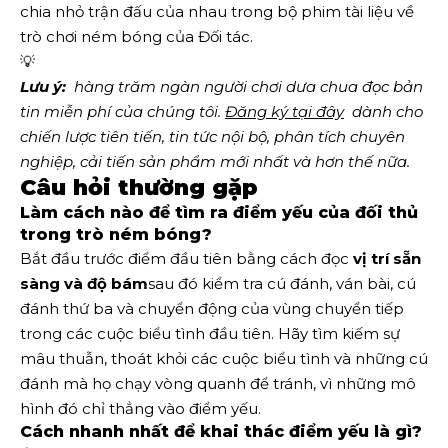
chia nhỏ trận đấu của nhau trong bộ phim tài liệu về
trò chơi ném bóng của Đối tác.
💡
Lưu ý:
  hàng trăm ngàn người chơi dưa chua đọc bản 
tin miễn phí của chúng tôi.
Đăng ký tại đây
  dành cho 
chiến lược tiên tiến, tin tức nội bộ, phân tích chuyên 
nghiệp, cải tiến sản phẩm mới nhất và hơn thế nữa. 
Câu hỏi thường gặp
Làm cách nào để tìm ra điểm yếu của đối thủ
trong trò ném bóng?
Bắt đầu trước điểm đầu tiên bằng cách đọc
vị trí sẵn
sàng và độ bám
sau đó kiểm tra cú đánh, ván bài, cú
đánh thứ ba và chuyển động của vùng chuyển tiếp
trong các cuộc biểu tình đầu tiên. Hãy tìm kiếm sự
mâu thuẫn, thoát khỏi các cuộc biểu tình và những cú
đánh mà họ chạy vòng quanh để tránh, vì những mô
hình đó chỉ thẳng vào điểm yếu.
Cách nhanh nhất để khai thác điểm yếu là gì?