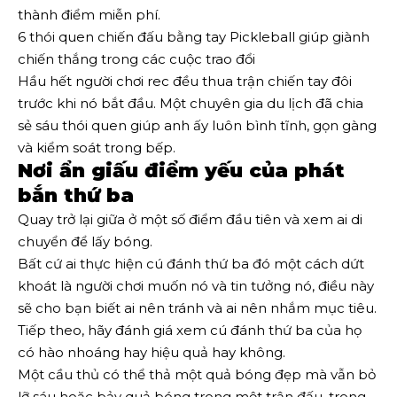
thành điểm miễn phí.
6 thói quen chiến đấu bằng tay Pickleball giúp giành
chiến thắng trong các cuộc trao đổi
Hầu hết người chơi rec đều thua trận chiến tay đôi
trước khi nó bắt đầu. Một chuyên gia du lịch đã chia
sẻ sáu thói quen giúp anh ấy luôn bình tĩnh, gọn gàng
và kiểm soát trong bếp.
Nơi ẩn giấu điểm yếu của phát
bắn thứ ba
Quay trở lại giữa ở một số điểm đầu tiên và xem ai di
chuyển để lấy bóng.
Bất cứ ai thực hiện cú đánh thứ ba đó một cách dứt
khoát là người chơi muốn nó và tin tưởng nó, điều này
sẽ cho bạn biết ai nên tránh và ai nên nhắm mục tiêu.
Tiếp theo, hãy đánh giá xem cú đánh thứ ba của họ
có hào nhoáng hay hiệu quả hay không.
Một cầu thủ có thể thả một quả bóng đẹp mà vẫn bỏ
lỡ sáu hoặc bảy quả bóng trong một trận đấu, trong