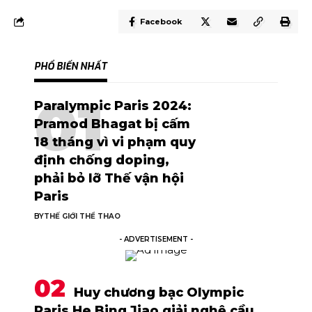
Facebook
PHỔ BIẾN NHẤT
Paralympic Paris 2024:
Pramod Bhagat bị cấm
18 tháng vì vi phạm quy
định chống doping,
phải bỏ lỡ Thế vận hội
Paris
BY
THẾ GIỚI THỂ THAO
- ADVERTISEMENT -
Huy chương bạc Olympic
Paris He Bing Jiao giải nghệ cầu