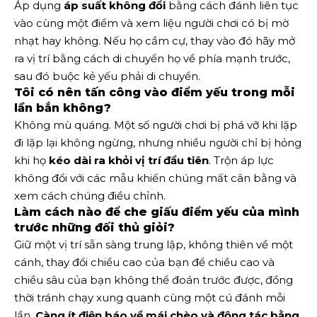
Áp dụng
áp suất không đổi
bằng cách đánh liên tục
vào cùng một điểm và xem liệu người chơi có bị mờ
nhạt hay không. Nếu họ cầm cự, thay vào đó hãy mở
ra vị trí bằng cách di chuyển họ về phía mạnh trước,
sau đó buộc kẻ yếu phải di chuyển.
Tôi có nên tấn công vào điểm yếu trong mỗi
lần bắn không?
Không mù quáng. Một số người chơi bị phá vỡ khi lặp
đi lặp lại không ngừng, nhưng nhiều người chỉ bị hỏng
khi họ
kéo dài ra khỏi vị trí đầu tiên
. Trộn áp lực
không đổi với các mẫu khiến chúng mất cân bằng và
xem cách chúng điều chỉnh.
Làm cách nào để che giấu điểm yếu của mình
trước những đối thủ giỏi?
Giữ một vị trí sẵn sàng trung lập, không thiên về một
cánh, thay đổi chiều cao của bạn để chiều cao và
chiều sâu của bạn không thể đoán trước được, đồng
thời tránh chạy xung quanh cùng một cú đánh mỗi
lần.
Càng ít điện báo về mái chèo và động tác bằng