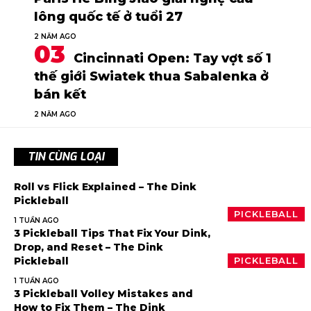
lông quốc tế ở tuổi 27
2 NĂM AGO
Cincinnati Open: Tay vợt số 1
thế giới Swiatek thua Sabalenka ở
bán kết
2 NĂM AGO
TIN CÙNG LOẠI
Roll vs Flick Explained – The Dink
Pickleball
PICKLEBALL
1 TUẦN AGO
3 Pickleball Tips That Fix Your Dink,
Drop, and Reset – The Dink
Pickleball
PICKLEBALL
1 TUẦN AGO
3 Pickleball Volley Mistakes and
How to Fix Them – The Dink