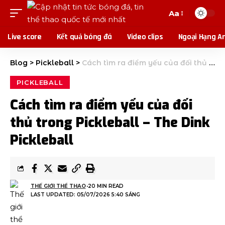
Aa
Live score
Kết quả bóng đá
Video clips
Ngoại Hạng A
Blog
>
Pickleball
>
Cách tìm ra điểm yếu của đối thủ trong Pickleball – The Dink Pickleball
PICKLEBALL
Cách tìm ra điểm yếu của đối
thủ trong Pickleball – The Dink
Pickleball
THẾ GIỚI THỂ THAO
20 MIN READ
LAST UPDATED: 05/07/2026 5:40 SÁNG