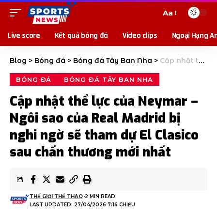
Aa
Live score
Kết quả bóng đá
Video clips
Ngoại Hạng A
Blog
>
Bóng đá
>
Bóng đá Tây Ban Nha
>
Cập nhật thể lực của Neymar – Ngôi sao của Real Madrid bị nghi ngờ sẽ tham dự El Clasico sau chấn thương mới nhất
BÓNG ĐÁ
BÓNG ĐÁ TÂY BAN NHA
Cập nhật thể lực của Neymar –
Ngôi sao của Real Madrid bị
nghi ngờ sẽ tham dự El Clasico
sau chấn thương mới nhất
THẾ GIỚI THỂ THAO
2 MIN READ
LAST UPDATED: 27/04/2026 7:16 CHIỀU