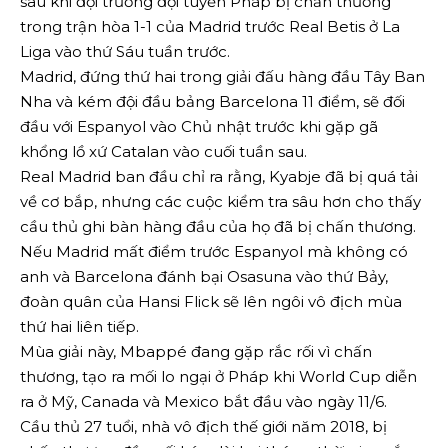
sau khi đội trưởng đội tuyển Pháp bị chấn thương
trong trận hòa 1-1 của Madrid trước Real Betis ở La
Liga vào thứ Sáu tuần trước.
Madrid, đứng thứ hai trong giải đấu hàng đầu Tây Ban
Nha và kém đội đầu bảng Barcelona 11 điểm, sẽ đối
đầu với Espanyol vào Chủ nhật trước khi gặp gã
khổng lồ xứ Catalan vào cuối tuần sau.
Real Madrid ban đầu chỉ ra rằng, Kyabje đã bị quá tải
về cơ bắp, nhưng các cuộc kiểm tra sâu hơn cho thấy
cầu thủ ghi bàn hàng đầu của họ đã bị chấn thương.
Nếu Madrid mất điểm trước Espanyol mà không có
anh và Barcelona đánh bại Osasuna vào thứ Bảy,
đoàn quân của Hansi Flick sẽ lên ngôi vô địch mùa
thứ hai liên tiếp.
Mùa giải này, Mbappé đang gặp rắc rối vì chấn
thương, tạo ra mối lo ngại ở Pháp khi World Cup diễn
ra ở Mỹ, Canada và Mexico bắt đầu vào ngày 11/6.
Cầu thủ 27 tuổi, nhà vô địch thế giới năm 2018, bị