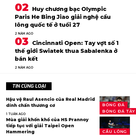
Huy chương bạc Olympic
Paris He Bing Jiao giải nghệ cầu
lông quốc tế ở tuổi 27
2 NĂM AGO
Cincinnati Open: Tay vợt số 1
thế giới Swiatek thua Sabalenka ở
bán kết
2 NĂM AGO
TIN CÙNG LOẠI
Hậu vệ Raul Asencio của Real Madrid
BÓNG ĐÁ
dính chấn thương cơ
BÓNG ĐÁ TÂY
1 TUẦN AGO
Mùa giải khốn khổ của HS Prannoy
tiếp tục với giải Taipei Open
Hammering
CẦU LÔNG