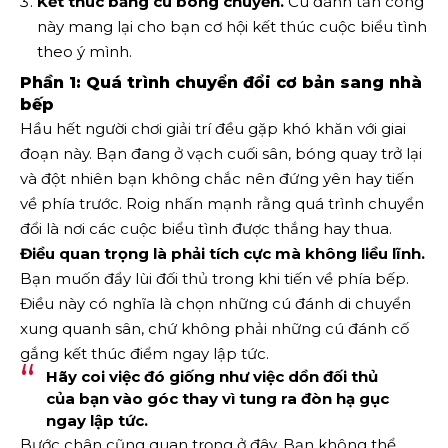
Kết thúc bằng cú bóng chuyền.
Cú đánh tấn công
này mang lại cho bạn cơ hội kết thúc cuộc biểu tình
theo ý mình.
Phần 1: Quá trình chuyển đổi cơ bản sang nhà
bếp
Hầu hết người chơi giải trí đều gặp khó khăn với giai
đoạn này. Bạn đang ở vạch cuối sân, bóng quay trở lại
và đột nhiên bạn không chắc nên đứng yên hay tiến
về phía trước. Roig nhấn mạnh rằng quá trình chuyển
đổi là nơi các cuộc biểu tình được thắng hay thua.
Điều quan trọng là phải tích cực mà không liều lĩnh.
Bạn muốn đẩy lùi đối thủ trong khi tiến về phía bếp.
Điều này có nghĩa là chọn những cú đánh di chuyển
xung quanh sân, chứ không phải những cú đánh cố
gắng kết thúc điểm ngay lập tức.
Hãy coi việc đó giống như việc dồn đối thủ
của bạn vào góc thay vì tung ra đòn hạ gục
ngay lập tức.
Bước chân cũng quan trọng ở đây. Bạn không thể