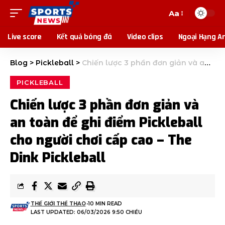
Aa
Live score
Kết quả bóng đá
Video clips
Ngoại Hạng A
Blog
>
Pickleball
>
Chiến lược 3 phần đơn giản và an toàn để ghi điểm Pickleball cho người chơi cấp cao – The Dink Pickleball
PICKLEBALL
Chiến lược 3 phần đơn giản và
an toàn để ghi điểm Pickleball
cho người chơi cấp cao – The
Dink Pickleball
THẾ GIỚI THỂ THAO
10 MIN READ
LAST UPDATED: 06/03/2026 9:50 CHIỀU