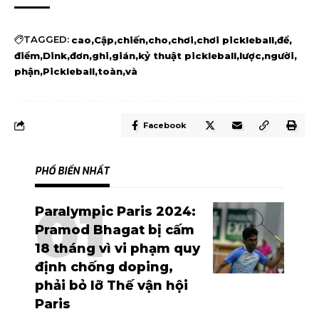
TAGGED:
cao
Cập
chiến
cho
chơi
chơi pickleball
để
điểm
Dink
đơn
ghi
gián
kỷ thuật pickleball
lược
người
phận
Pickleball
toàn
và
Facebook
PHỔ BIẾN NHẤT
Paralympic Paris 2024:
Pramod Bhagat bị cấm
18 tháng vì vi phạm quy
định chống doping,
phải bỏ lỡ Thế vận hội
Paris