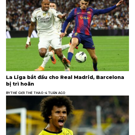
La Liga bắt đầu cho Real Madrid, Barcelona
bị trì hoãn
BY
THẾ GIỚI THỂ THAO
4 TUẦN AGO