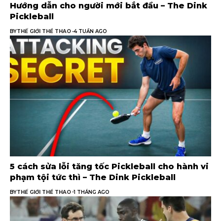
Hướng dẫn cho người mới bắt đầu – The Dink
Pickleball
BY
THẾ GIỚI THỂ THAO
4 TUẦN AGO
5 cách sửa lỗi tăng tốc Pickleball cho hành vi
phạm tội tức thì – The Dink Pickleball
BY
THẾ GIỚI THỂ THAO
1 THÁNG AGO