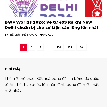
BWF Worlds 2026: Vé từ 499 Rs khi New
Delhi chuẩn bị cho sự kiện cầu lông lớn nhất
BY
THẾ GIỚI THỂ THAO
2 THÁNG AGO
1
2
3
…
131
132
Giới thiệu
Thế giới thể thao
:
Kết quả bóng đá
,
tin bóng đá quốc
tế
,
tin thể thao
quốc tế,
nhận định bóng đá
mới nhất
mới nhất