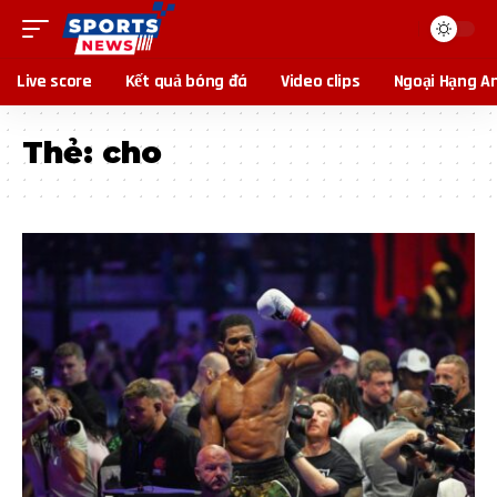
Live score
Kết quả bóng đá
Video clips
Ngoại Hạng A
Thẻ:
cho