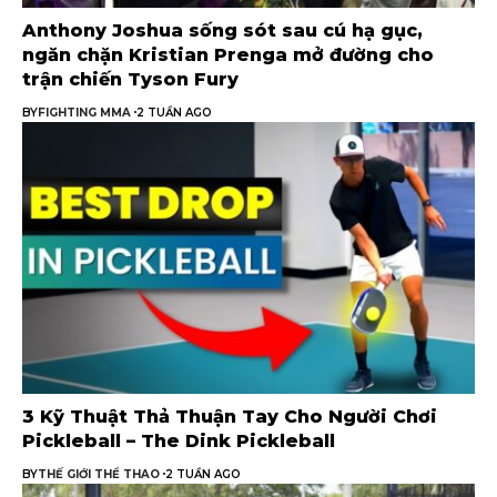
Anthony Joshua sống sót sau cú hạ gục,
ngăn chặn Kristian Prenga mở đường cho
trận chiến Tyson Fury
BY
FIGHTING MMA
2 TUẦN AGO
3 Kỹ Thuật Thả Thuận Tay Cho Người Chơi
Pickleball – The Dink Pickleball
BY
THẾ GIỚI THỂ THAO
2 TUẦN AGO