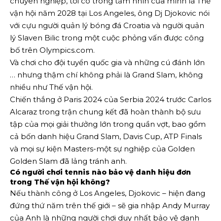
chuyên nghiệp, tôi có trong tầm nhìn của mình là Thế
vận hội năm 2028 tại Los Angeles, ông Dj Djokovic nói
với cựu người quản lý bóng đá Croatia và người quản
lý Slaven Bilic trong một cuộc phỏng vấn được công
bố trên Olympics.com.
Và chơi cho đội tuyển quốc gia và những cú đánh lớn
… nhưng thậm chí không phải là Grand Slam, không
nhiều như Thế vận hội.
Chiến thắng ở Paris 2024 của Serbia 2024 trước Carlos
Alcaraz trong trận chung kết đã hoàn thành bộ sưu
tập của mọi giải thưởng lớn trong quần vợt, bao gồm
cả bốn danh hiệu Grand Slam, Davis Cup, ATP Finals
và mọi sự kiện Masters-một sự nghiệp của Golden
Golden Slam đã lảng tránh anh.
Có người chơi tennis nào bảo vệ danh hiệu đơn
trong Thế vận hội không?
Nếu thành công ở Los Angeles, Djokovic – hiện đang
đứng thứ năm trên thế giới – sẽ gia nhập Andy Murray
của Anh là những người chơi duy nhất bảo vệ danh