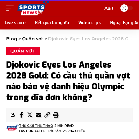
Aa
Live score
Kết quả bóng đá
Video clips
Ngoại Hạng A
Blog
>
Quần vợt
>
Djokovic Eyes Los Angeles 2028 Gold: Có cầu thủ quần vợt nào bảo vệ danh hiệu Olympic trong đĩa đơn không?
QUẦN VỢT
Djokovic Eyes Los Angeles
2028 Gold: Có cầu thủ quần vợt
nào bảo vệ danh hiệu Olympic
trong đĩa đơn không?
THẾ GIỚI THỂ THAO
2 MIN READ
LAST UPDATED: 17/06/2025 7:14 CHIỀU