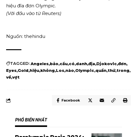
hiệu đĩa đơn Olympic.
(Với đầu vào từ Reuters)
Nguồn: thehindu
TAGGED:
Angeles
bảo
cầu
có
danh
địa
Djokovic
đơn
Eyes
Gold
hiệu
không
Los
nào
Olympic
quần
thứ
trong
về
vợt
Facebook
PHỔ BIẾN NHẤT