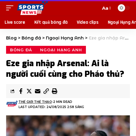
Aa
Live score
Kết quả bóng đá
Video clips
Ngoại Hạng A
Blog
>
Bóng đá
>
Ngoại Hạng Anh
>
Eze gia nhập Arsenal: Ai là người cuối cùng cho Pháo thủ?
BÓNG ĐÁ
NGOẠI HẠNG ANH
Eze gia nhập Arsenal: Ai là
người cuối cùng cho Pháo thủ?
THẾ GIỚI THỂ THAO
2 MIN READ
LAST UPDATED: 24/08/2025 2:58 SÁNG