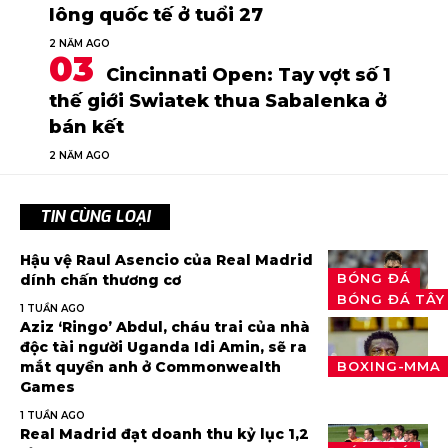
lông quốc tế ở tuổi 27
2 NĂM AGO
Cincinnati Open: Tay vợt số 1
thế giới Swiatek thua Sabalenka ở
bán kết
2 NĂM AGO
TIN CÙNG LOẠI
Hậu vệ Raul Asencio của Real Madrid
BÓNG ĐÁ
dính chấn thương cơ
BÓNG ĐÁ TÂY
1 TUẦN AGO
Aziz ‘Ringo’ Abdul, cháu trai của nhà
độc tài người Uganda Idi Amin, sẽ ra
mắt quyền anh ở Commonwealth
BOXING-MMA
Games
1 TUẦN AGO
Real Madrid đạt doanh thu kỷ lục 1,2