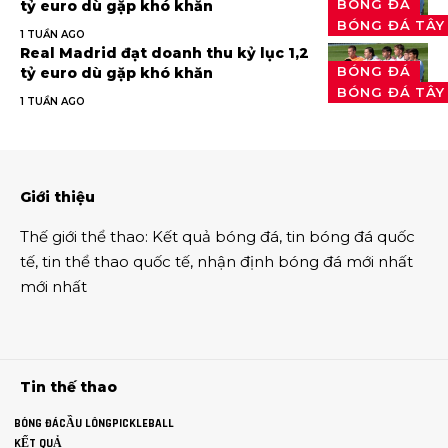
BÓNG ĐÁ
tỷ euro dù gặp khó khăn
BÓNG ĐÁ TÂY
1 TUẦN AGO
Real Madrid đạt doanh thu kỷ lục 1,2
BÓNG ĐÁ
tỷ euro dù gặp khó khăn
BÓNG ĐÁ TÂY
1 TUẦN AGO
Giới thiệu
Thế giới thể thao
:
Kết quả bóng đá
,
tin bóng đá quốc
tế
,
tin thể thao
quốc tế,
nhận định bóng đá
mới nhất
mới nhất
Tin thế thao
BÓNG ĐÁ
CẦU LÔNG
PICKLEBALL
KẾT QUẢ