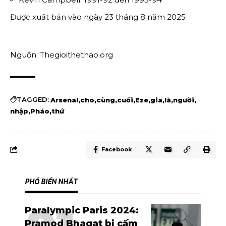
Được xuất bản vào ngày 23 tháng 8 năm 2025
Nguồn: Thegioithethao.org
TAGGED:
Arsenal
cho
cùng
cuối
Eze
gia
là
người
nhập
Pháo
thứ
Facebook
PHỔ BIẾN NHẤT
Paralympic Paris 2024:
Pramod Bhagat bị cấm