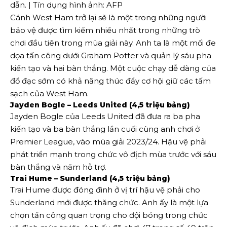
dẫn. | Tín dụng hình ảnh: AFP
Cánh West Ham trở lại sẽ là một trong những người
bảo vệ được tìm kiếm nhiều nhất trong những trò
chơi đầu tiên trong mùa giải này. Anh ta là một mối đe
dọa tấn công dưới Graham Potter và quản lý sáu pha
kiến tạo và hai bàn thắng. Một cuộc chạy dễ dàng của
đồ đạc sớm có khả năng thúc đẩy cơ hội giữ các tấm
sạch của West Ham.
Jayden Bogle – Leeds United (4,5 triệu bảng)
Jayden Bogle của Leeds United đã đưa ra ba pha
kiến tạo và ba bàn thắng lần cuối cùng anh chơi ở
Premier League, vào mùa giải 2023/24. Hậu vệ phải
phát triển mạnh trong chức vô địch mùa trước với sáu
bàn thắng và năm hỗ trợ.
Trai Hume – Sunderland (4,5 triệu bảng)
Trai Hume được đóng đinh ở vị trí hậu vệ phải cho
Sunderland mới được thăng chức. Anh ấy là một lựa
chọn tấn công quan trọng cho đội bóng trong chức