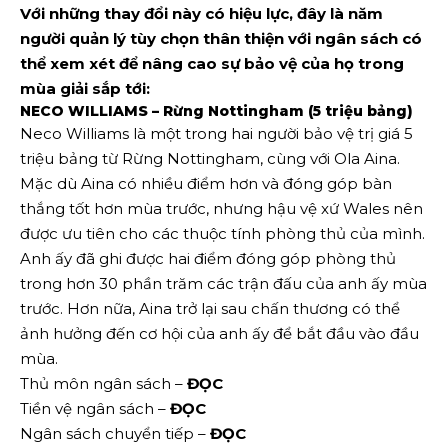
Với những thay đổi này có hiệu lực, đây là năm
người quản lý tùy chọn thân thiện với ngân sách có
thể xem xét để nâng cao sự bảo vệ của họ trong
mùa giải sắp tới:
NECO WILLIAMS – Rừng Nottingham (5 triệu bảng)
Neco Williams là một trong hai người bảo vệ trị giá 5
triệu bảng từ Rừng Nottingham, cùng với Ola Aina.
Mặc dù Aina có nhiều điểm hơn và đóng góp bàn
thắng tốt hơn mùa trước, nhưng hậu vệ xứ Wales nên
được ưu tiên cho các thuộc tính phòng thủ của mình.
Anh ấy đã ghi được hai điểm đóng góp phòng thủ
trong hơn 30 phần trăm các trận đấu của anh ấy mùa
trước. Hơn nữa, Aina trở lại sau chấn thương có thể
ảnh hưởng đến cơ hội của anh ấy để bắt đầu vào đầu
mùa.
Thủ môn ngân sách –
ĐỌC
Tiền vệ ngân sách –
ĐỌC
Ngân sách chuyển tiếp –
ĐỌC