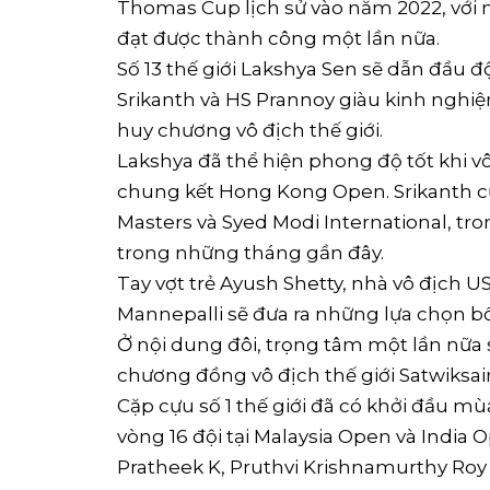
Thomas Cup lịch sử vào năm 2022, với
đạt được thành công một lần nữa.
Số 13 thế giới Lakshya Sen sẽ dẫn đầu đ
Srikanth và HS Prannoy giàu kinh nghi
huy chương vô địch thế giới.
Lakshya đã thể hiện phong độ tốt khi vô
chung kết Hong Kong Open. Srikanth cũn
Masters và Syed Modi International, t
trong những tháng gần đây.
Tay vợt trẻ Ayush Shetty, nhà vô địch
Mannepalli sẽ đưa ra những lựa chọn b
Ở nội dung đôi, trọng tâm một lần nữa s
chương đồng vô địch thế giới Satwiksair
Cặp cựu số 1 thế giới đã có khởi đầu mùa 
vòng 16 đội tại Malaysia Open và India Op
Pratheek K, Pruthvi Krishnamurthy Ro