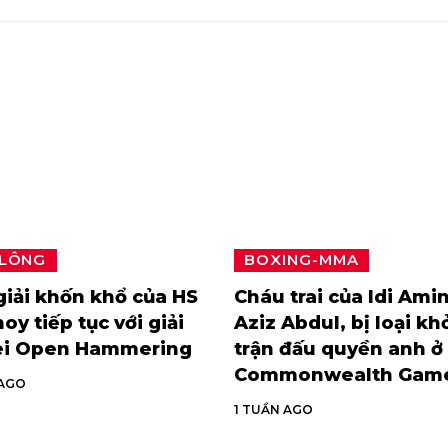
 LÔNG
BOXING-MMA
iải khốn khổ của HS
Cháu trai của Idi Amin
oy tiếp tục với giải
Aziz Abdul, bị loại kh
ei Open Hammering
trận đấu quyền anh ở
Commonwealth Gam
 AGO
1 TUẦN AGO