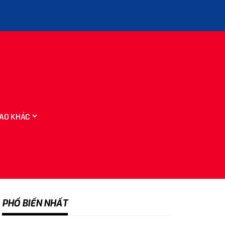
AO KHÁC
PHỔ BIẾN NHẤT