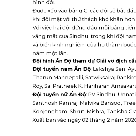
hình đôi.
Được xếp vào bảng C, các đội sẽ bắt đầ
khi đối mặt với thử thách khó khăn hơn
Với việc hai đội đứng đầu mỗi bảng tiến 
vắng mặt của Sindhu, trong khi đội na
và biến kinh nghiệm của họ thành bước 
năm một lần.
Đội hình Ấn Độ tham dự Giải vô địch cầ
Đội tuyển nam Ấn Độ
: Lakshya Sen, Ay
Tharun Mannepalli, Satwiksairaj Rankir
Roy, Sai Pratheek K, Hariharan Amsaka
Đội tuyển nữ Ấn Độ
: PV Sindhu, Unnat
Santhosh Ramraj, Malvika Bansod, Treesa
Konjengbam, Shruti Mishra, Tanisha Cr
Xuất bản vào ngày 02 tháng 2 năm 202