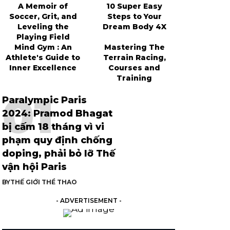
A Memoir of
10 Super Easy
Soccer, Grit, and
Steps to Your
Leveling the
Dream Body 4X
Playing Field
Mind Gym : An
Mastering The
Athlete's Guide to
Terrain Racing,
Inner Excellence
Courses and
Training
Paralympic Paris
2024: Pramod Bhagat
bị cấm 18 tháng vì vi
phạm quy định chống
doping, phải bỏ lỡ Thế
vận hội Paris
BY
THẾ GIỚI THỂ THAO
- ADVERTISEMENT -