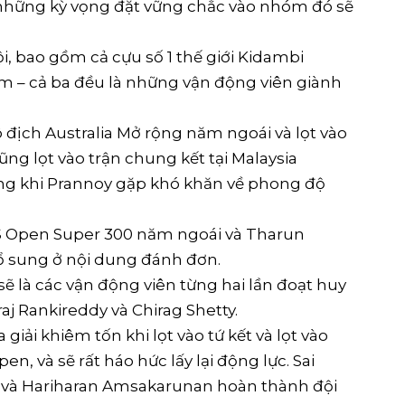
 những kỳ vọng đặt vững chắc vào nhóm đó sẽ
ội, bao gồm cả cựu số 1 thế giới Kidambi
ệm – cả ba đều là những vận động viên giành
 địch Australia Mở rộng năm ngoái và lọt vào
g lọt vào trận chung kết tại Malaysia
rong khi Prannoy gặp khó khăn về phong độ
 US Open Super 300 năm ngoái và Tharun
ổ sung ở nội dung đánh đơn.
ẽ là các vận động viên từng hai lần đoạt huy
aj Rankireddy và Chirag Shetty.
giải khiêm tốn khi lọt vào tứ kết và lọt vào
en, và sẽ rất háo hức lấy lại động lực. Sai
y và Hariharan Amsakarunan hoàn thành đội