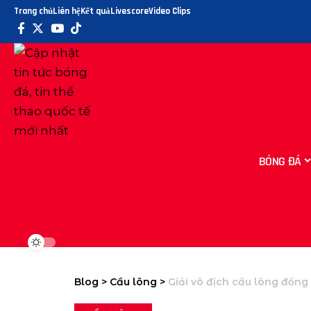
Trang chủ
Liên hệ
Kết quả
Livescore
Video Clips
BÓNG ĐÁ
Blog
>
Cầu lông
>
Giải vô địch cầu lông đồng đội châu Á: 