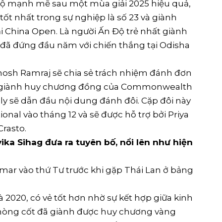
độ mạnh mẽ sau một mùa giải 2025 hiệu quả,
 tốt nhất trong sự nghiệp là số 23 và giành
i China Open. Là người Ấn Độ trẻ nhất giành
đã đứng đầu năm với chiến thắng tại Odisha
hosh Ramraj sẽ chia sẻ trách nhiệm đánh đơn
ên giành huy chương đồng của Commonwealth
y sẽ dẫn đầu nội dung đánh đôi. Cặp đôi này
onal vào tháng 12 và sẽ được hỗ trợ bởi Priya
rasto.
ika Sihag đưa ra tuyên bố, nổi lên như hiện
ar vào thứ Tư trước khi gặp Thái Lan ở bảng
2020, có vẻ tốt hơn nhờ sự kết hợp giữa kinh
 nòng cốt đã giành được huy chương vàng