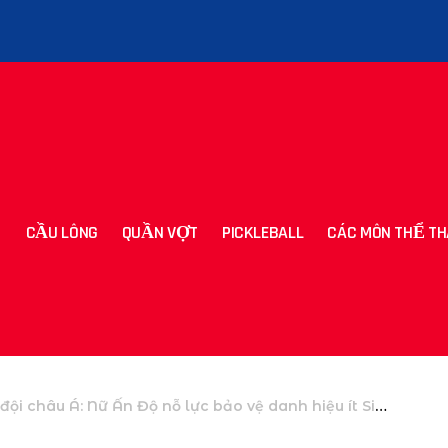
CẦU LÔNG
QUẦN VỢT
PICKLEBALL
CÁC MÔN THỂ TH
Nữ Ấn Độ nỗ lực bảo vệ danh hiệu ít Sindhu hơn khi nam lên bục vinh quang