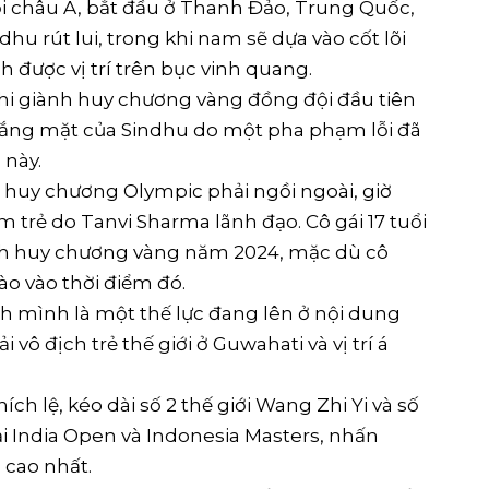
đội châu Á, bắt đầu ở Thanh Đảo, Trung Quốc,
hu rút lui, trong khi nam sẽ dựa vào cốt lõi
 được vị trí trên bục vinh quang.
khi giành huy chương vàng đồng đội đầu tiên
ự vắng mặt của Sindhu do một pha phạm lỗi đã
 này.
ạt huy chương Olympic phải ngồi ngoài, giờ
trẻ do Tanvi Sharma lãnh đạo. Cô gái 17 tuổi
nh huy chương vàng năm 2024, mặc dù cô
o vào thời điểm đó.
h mình là một thế lực đang lên ở nội dung
 vô địch trẻ thế giới ở Guwahati và vị trí á
ch lệ, kéo dài số 2 thế giới Wang Zhi Yi và số
tại India Open và Indonesia Masters, nhấn
 cao nhất.