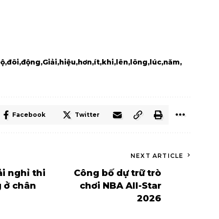
ộ
đôi
động
Giải
hiệu
hơn
ít
khi
lên
lông
lúc
năm
Facebook
Twitter
NEXT ARTICLE
 nghỉ thi
Công bố dự trữ trò
g ở chân
chơi NBA All-Star
2026