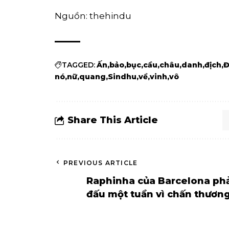
Nguồn: thehindu
TAGGED:
Ấn
bảo
bục
cầu
châu
danh
địch
Đ
nó
nữ
quang
Sindhu
về
vinh
vô
Share This Article
PREVIOUS ARTICLE
Raphinha của Barcelona phải
đấu một tuần vì chấn thươn