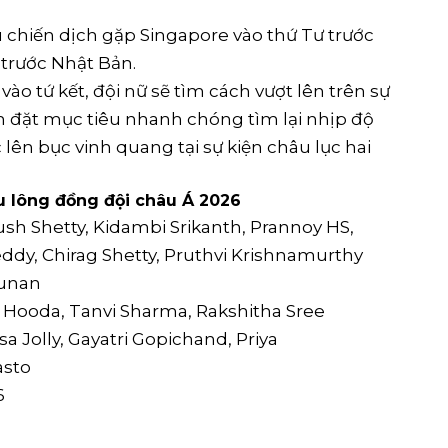
u chiến dịch gặp Singapore vào thứ Tư trước
 trước Nhật Bản.
vào tứ kết, đội nữ sẽ tìm cách vượt lên trên sự
m đặt mục tiêu nhanh chóng tìm lại nhịp độ
lên bục vinh quang tại sự kiện châu lục hai
u lông đồng đội châu Á 2026
ush Shetty, Kidambi Srikanth, Prannoy HS,
eddy, Chirag Shetty, Pruthvi Krishnamurthy
runan
i Hooda, Tanvi Sharma, Rakshitha Sree
 Jolly, Gayatri Gopichand, Priya
asto
6