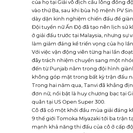
của họ tại Giải vô địch cầu lông đồng 
vào thứ Ba, sau khi bùa hộ mệnh PV Sind
dày dặn kinh nghiệm chiến đấu để giành
Đội tuyển nữ Ấn Độ đã tạo nên lịch sử 
ở giải đấu trước tại Malaysia, nhưng s
làm giảm đáng kể triển vọng của họ lần
Với việc vận động viên từng hai lần đo
đây trách nhiệm chuyển sang một nhóm 
đến từ Punjab nằm trong đội hình già
không góp mặt trong bất kỳ trận đấu nà
Trong hai năm qua, Tanvi đã khẳng địn
đơn nữ, nổi bật là huy chương bạc tại Giải
quân tại US Open Super 300.
Cô đã có một khởi đầu mùa giải đáng khí
9 thế giới Tomoka Miyazaki tới ba trận 
mạnh khả năng thi đấu của cô ở cấp độ