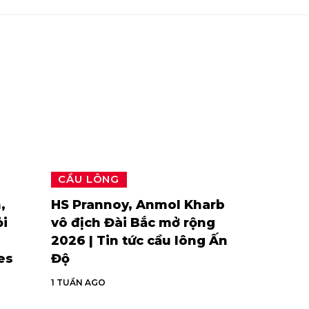
CẦU LÔNG
,
HS Prannoy, Anmol Kharb
ỏi
vô địch Đài Bắc mở rộng
2026 | Tin tức cầu lông Ấn
es
Độ
1 TUẦN AGO