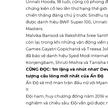
Unnati Hooda, 18 tuổi, cũng có phong 
chứng kiến ​​cô leo lên thứ hạng thế giới
chiến thắng đáng chú ý trước Sindhu tạ
được danh hiệu BWF Super 100, Unnati 
Masters.
Malvika Bansod và Rakshitha Sree Sant
còn lại, trong khi những vận động vi
Games Gayatri Gopichand và Treesa Joll
đã bảo vệ danh hiệu Syed Modi Internati
Konjengbam, Shruti Mishra và Tanisha C
CŨNG ĐỌC: ‘Im lặng và nhút nhát’ Dev
tượng cầu lông mới nhất của Ấn Độ
Ấn Độ sẽ mở màn trận đấu nữ với Myanm
Y.
Đội nam, huy chương đồng năm 2016 và 
nghiệm và chiều sâu. Đội vẫn giữ được