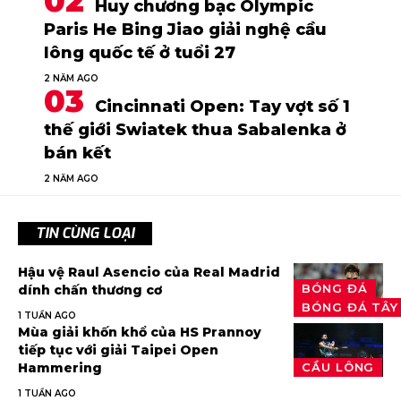
Huy chương bạc Olympic
Paris He Bing Jiao giải nghệ cầu
lông quốc tế ở tuổi 27
2 NĂM AGO
Cincinnati Open: Tay vợt số 1
thế giới Swiatek thua Sabalenka ở
bán kết
2 NĂM AGO
TIN CÙNG LOẠI
Hậu vệ Raul Asencio của Real Madrid
BÓNG ĐÁ
dính chấn thương cơ
BÓNG ĐÁ TÂY
1 TUẦN AGO
Mùa giải khốn khổ của HS Prannoy
tiếp tục với giải Taipei Open
Hammering
CẦU LÔNG
1 TUẦN AGO