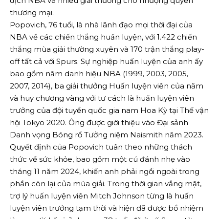
địch NBA và nhiều giải thưởng cho nhượng quyền
thương mại.
Popovich, 76 tuổi, là nhà lãnh đạo mọi thời đại của
NBA về các chiến thắng huấn luyện, với 1.422 chiến
thắng mùa giải thường xuyên và 170 trận thắng play-
off tất cả với Spurs. Sự nghiệp huấn luyện của anh ấy
bao gồm năm danh hiệu NBA (1999, 2003, 2005,
2007, 2014), ba giải thưởng Huấn luyện viên của năm
và huy chương vàng với tư cách là huấn luyện viên
trưởng của đội tuyển quốc gia nam Hoa Kỳ tại Thế vận
hội Tokyo 2020. Ông được giới thiệu vào Đại sảnh
Danh vọng Bóng rổ Tưởng niệm Naismith năm 2023.
Quyết định của Popovich tuân theo những thách
thức về sức khỏe, bao gồm một cú đánh nhẹ vào
tháng 11 năm 2024, khiến anh phải ngồi ngoài trong
phần còn lại của mùa giải. Trong thời gian vắng mặt,
trợ lý huấn luyện viên Mitch Johnson từng là huấn
luyện viên trưởng tạm thời và hiện đã được bổ nhiệm