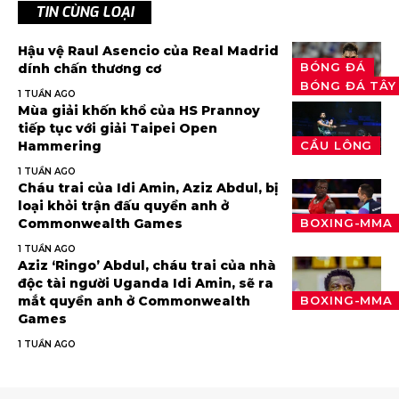
TIN CÙNG LOẠI
Hậu vệ Raul Asencio của Real Madrid
BÓNG ĐÁ
dính chấn thương cơ
BÓNG ĐÁ TÂY
1 TUẦN AGO
Mùa giải khốn khổ của HS Prannoy
tiếp tục với giải Taipei Open
Hammering
CẦU LÔNG
1 TUẦN AGO
Cháu trai của Idi Amin, Aziz Abdul, bị
loại khỏi trận đấu quyền anh ở
Commonwealth Games
BOXING-MMA
1 TUẦN AGO
Aziz ‘Ringo’ Abdul, cháu trai của nhà
độc tài người Uganda Idi Amin, sẽ ra
mắt quyền anh ở Commonwealth
BOXING-MMA
Games
1 TUẦN AGO