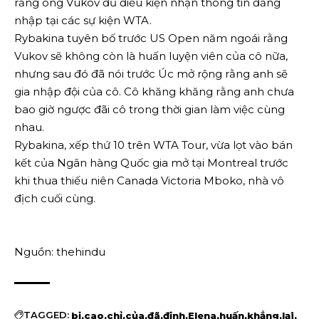
rằng ông Vukov đủ điều kiện nhận thông tin đăng
nhập tại các sự kiện WTA.
Rybakina tuyên bố trước US Open năm ngoái rằng
Vukov sẽ không còn là huấn luyện viên của cô nữa,
nhưng sau đó đã nói trước Úc mở rộng rằng anh sẽ
gia nhập đội của cô. Cô khăng khăng rằng anh chưa
bao giờ ngược đãi cô trong thời gian làm việc cùng
nhau.
Rybakina, xếp thứ 10 trên WTA Tour, vừa lọt vào bán
kết của Ngân hàng Quốc gia mở tại Montreal trước
khi thua thiếu niên Canada Victoria Mboko, nhà vô
địch cuối cùng.
Nguồn: thehindu
TAGGED:
bị
cao
chỉ
của
đã
định
Elena
huấn
khẳng
lại