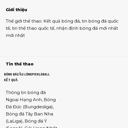
Giới thiệu
Thế giới thể thao
:
Kết quả bóng đá
,
tin bóng đá quốc
tế
,
tin thể thao
quốc tế,
nhận định bóng đá
mới nhất
mới nhất
Tin thế thao
BÓNG ĐÁ
CẦU LÔNG
PICKLEBALL
KẾT QUẢ
Thông tin
bóng đá
Ngoại Hạng Anh
,
Bóng
Đá Đức
(
Bungdesliga
),
Bóng đá Tây Ban Nha
(
LaLiga
),
Bóng đá Ý