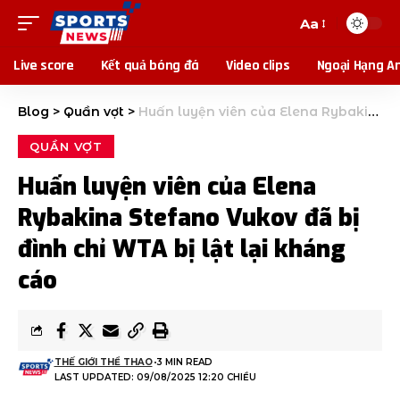
Aa
Live score
Kết quả bóng đá
Video clips
Ngoại Hạng A
Blog
>
Quần vợt
>
Huấn luyện viên của Elena Rybakina Stefano Vukov đã bị đình chỉ WTA bị lật lại kháng cáo
QUẦN VỢT
Huấn luyện viên của Elena
Rybakina Stefano Vukov đã bị
đình chỉ WTA bị lật lại kháng
cáo
THẾ GIỚI THỂ THAO
3 MIN READ
LAST UPDATED: 09/08/2025 12:20 CHIỀU