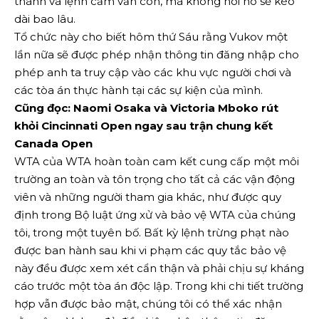
thành và lệnh cấm vẫn còn, mà không nói nó sẽ kéo
dài bao lâu.
Tổ chức này cho biết hôm thứ Sáu rằng Vukov một
lần nữa sẽ được phép nhận thông tin đăng nhập cho
phép anh ta truy cập vào các khu vực người chơi và
các tòa án thực hành tại các sự kiện của mình.
Cũng đọc: Naomi Osaka và Victoria Mboko rút
khỏi Cincinnati Open ngay sau trận chung kết
Canada Open
WTA của WTA hoàn toàn cam kết cung cấp một môi
trường an toàn và tôn trọng cho tất cả các vận động
viên và những người tham gia khác, như được quy
định trong Bộ luật ứng xử và bảo vệ WTA của chúng
tôi, trong một tuyên bố. Bất kỳ lệnh trừng phạt nào
được ban hành sau khi vi phạm các quy tắc bảo vệ
này đều được xem xét cẩn thận và phải chịu sự kháng
cáo trước một tòa án độc lập. Trong khi chi tiết trường
hợp vẫn được bảo mật, chúng tôi có thể xác nhận