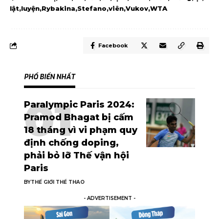
lật
luyện
Rybakina
Stefano
viên
Vukov
WTA
Facebook
PHỔ BIẾN NHẤT
Paralympic Paris 2024:
Pramod Bhagat bị cấm
18 tháng vì vi phạm quy
định chống doping,
phải bỏ lỡ Thế vận hội
Paris
BY
THẾ GIỚI THỂ THAO
- ADVERTISEMENT -