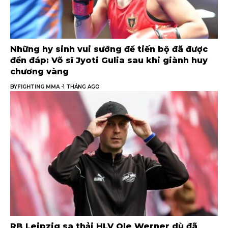
Những hy sinh vui sướng để tiến bộ đã được
đền đáp: Võ sĩ Jyoti Gulia sau khi giành huy
chương vàng
BY
FIGHTING MMA
1 THÁNG AGO
RB Leipzig sa thải HLV Ole Werner dù đã