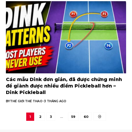
Các mẫu Dink đơn giản, đã được chứng minh
để giành được nhiều điểm Pickleball hơn –
Dink Pickleball
BY
THẾ GIỚI THỂ THAO
3 THÁNG AGO
1
2
3
…
59
60