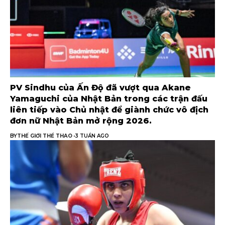
PV Sindhu của Ấn Độ đã vượt qua Akane
Yamaguchi của Nhật Bản trong các trận đấu
liên tiếp vào Chủ nhật để giành chức vô địch
đơn nữ Nhật Bản mở rộng 2026.
BY
THẾ GIỚI THỂ THAO
3 TUẦN AGO