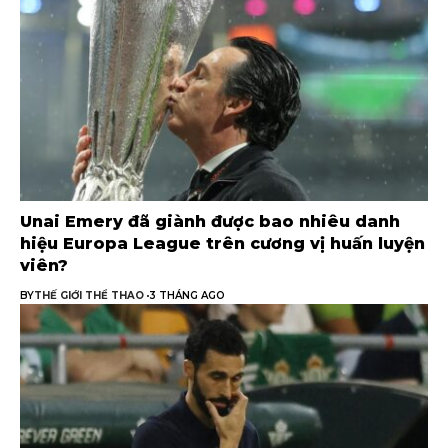
Unai Emery đã giành được bao nhiêu danh
hiệu Europa League trên cương vị huấn luyện
viên?
BY
THẾ GIỚI THỂ THAO
3 THÁNG AGO