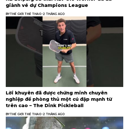
giành vé dự Champions League
BY
THẾ GIỚI THỂ THAO
2 THÁNG AGO
Lời khuyên đã được chứng minh chuyên
nghiệp để phòng thủ một cú đập mạnh từ
trên cao – The Dink Pickleball
BY
THẾ GIỚI THỂ THAO
2 THÁNG AGO